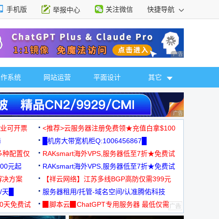
手机版
关注微信
快捷导航
举报中心
性选择
广告 商业广告，理
操作系统
网站运营
平面设计
其它
广告 商业广告，理
，企业可开票
<推荐>云服务器注册免费领★充值白拿$100
器
█机房大带宽机柜Q:1006456867█
多种配置仅
RAKsmart海外VPS,服务器低至7折★免费试
00元起
用★
RAKsmart海外VPS,服务器低至7折★免费试
解决方案
用★
【祥云网络】江苏多线BGP高防仅需399元
/天█
服务器租用/托管-域名空间/认准腾佑科技
30天免费试
▉脚本云▉ChatGPT专用服务器 最低仅需
19元/月