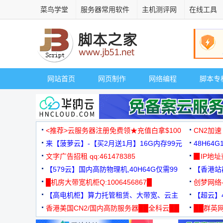
菜鸟学堂
服务器常用软件
主机测评网
在线工具
网站首页
网页制作
网络编程
脚本专
<推荐>云服务器注册免费领★充值白拿$100
CN2加速
来【菠萝云】-【买2月送1月】16G内存99元
48H64
文字广告招租 qq:461478385
3000+
▉IP地
【579云】国内高防物理机,40H64G仅需99
【香港站群
元
█机房大带宽机柜Q:1006456867█
创梦网络
【高电机柜】算力托管租赁、大带宽、云主
88元/月
【超云】4
机
香港美国CN2/国内高防服务器██全科云██
██群英网
◆◆◆