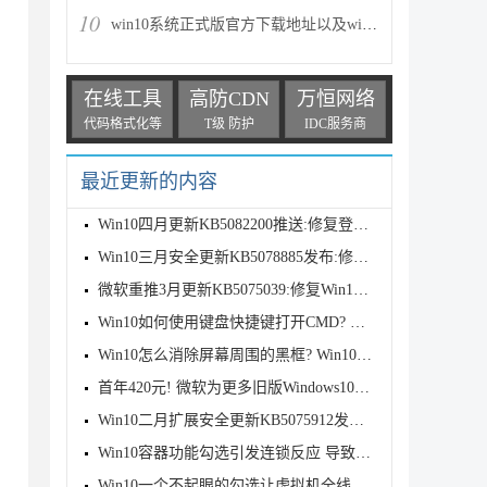
10
win10系统正式版官方下载地址以及win10系统正式版两种
在线工具
高防CDN
万恒网络
代码格式化等
T级 防护
IDC服务商
最近更新的内容
Win10四月更新KB5082200推送:修复登录与远程桌面漏洞
Win10三月安全更新KB5078885发布:修复卡死/更新证书/
微软重推3月更新KB5075039:修复Win10恢复环境故障
Win10如何使用键盘快捷键打开CMD? 键盘打开命令提示符
Win10怎么消除屏幕周围的黑框? Win10全屏黑边解决方案
首年420元! 微软为更多旧版Windows10推出ESU付费安全
Win10二月扩展安全更新KB5075912发布: 修复6个在野零
Win10容器功能勾选引发连锁反应 导致虚拟机全线瘫痪：
Win10一个不起眼的勾选让虚拟机全线瘫痪:附解决办法