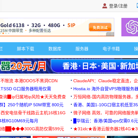
登录/注册
广告 商业广告，理
栏
脚本下载
数据库
服务器
电子书籍
 不限流 本港DDOS不黑洞CDN
ClaudeAPI：Claude稳定直连
G1TSSD G口服务器租用仅需
Hostia.io 海外自营VPS物理服务
可免费测试
址查询▉ip归属地ip风险★天天免费查
万恒网络-国内高防物理服务器，
】250个随机IP 50M带宽 800元
99元/月起
香港、美国1-10G口宿主机低至35
-西安电信骨干线路云主机16核16G
微子网络 高效、可靠的网络服务
核8G10M69元每月
█华瑞云：香港/美国vps仅需0.6元
络██◆◆◆300G高防仅需599元
★31idc★香港云服务器2核4G★
用◆