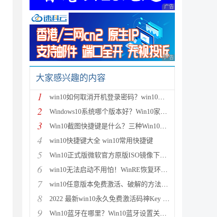
广告 商业广告，理性
广告 商业广告，理性
大家感兴趣的内容
1
win10如何取消开机登录密码？win10取消登录密码方法图
2
Windows10系统哪个版本好？Win10家庭版和专业版的区别
3
Win10截图快捷键是什么？三种Win10截图方法介绍
4
win10快捷键大全 win10常用快捷键
5
Win10正式版微软官方原版ISO镜像下载大全(32位/64位)
6
win10无法启动不用怕！WinRE恢复环境轻松修复win10系
7
win10任意版本免费激活、破解的方法步骤
8
2022 最新win10永久免费激活码神Key win10安装密钥激
9
Win10蓝牙在哪里？Win10蓝牙设置关闭或开启方法图解