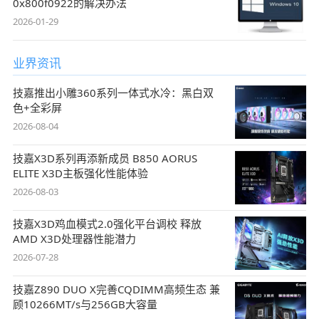
0x800f0922的解决办法
2026-01-29
业界资讯
技嘉推出小雕360系列一体式水冷：黑白双
色+全彩屏
2026-08-04
技嘉X3D系列再添新成员 B850 AORUS
ELITE X3D主板强化性能体验
2026-08-03
技嘉X3D鸡血模式2.0强化平台调校 释放
AMD X3D处理器性能潜力
2026-07-28
技嘉Z890 DUO X完善CQDIMM高频生态 兼
顾10266MT/s与256GB大容量