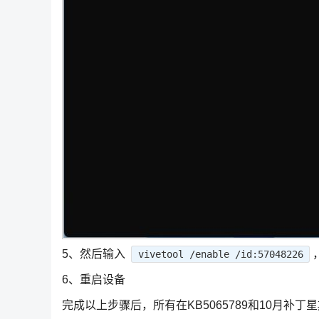
5、然后输入
vivetool /enable /id:57048226
6、重启设备
完成以上步骤后，所有在KB5065789和10月