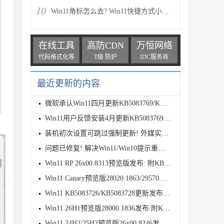
10
Win11角标怎么去? Win11快捷方式小箭头的两种消除方法
在线工具
高防CDN
万恒网络
代码格式化等
T级 防护
IDC服务商
最近更新的内容
微软承认Win11四月更新KB5083769/KB5082052致远程桌面
Win11用户反馈安装4月更新KB5083769后遇到打印故障
装机初次设置可跳过强制更新! 外媒实测Win11 OOBE 新
问题已修复! 解决Win11/Win10提示重新连接你的文件历
Win11 RP 26x00.8313预览版发布: 附KB5083631完整更新
Win11 Canary预览版28020.1863/29570.1000发布:优化文
Win11 KB5083726/KB5083728更新发布:附完整更新日志
Win11 26H1预览版28000.1836发布:附KB5083768完整更新
Win11 24H2/25H2预览版26x00.8246发布:附KB5083769完