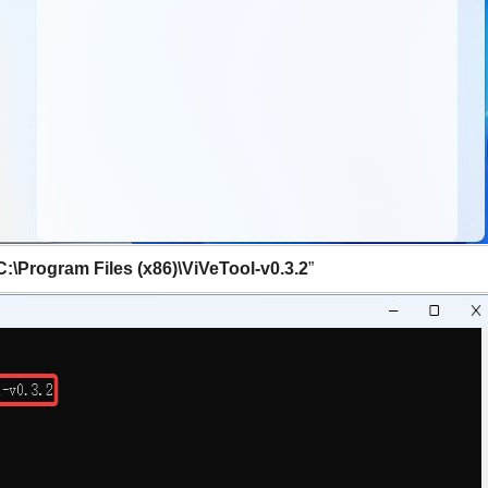
C:\Program Files (x86)\ViVeTool-v0.3.2
”