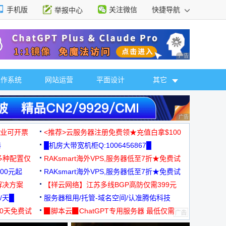
手机版
关注微信
快捷导航
举报中心
性选择
广告 商业广告，理
操作系统
网站运营
平面设计
其它
广告 商业广告，理
，企业可开票
<推荐>云服务器注册免费领★充值白拿$100
器
█机房大带宽机柜Q:1006456867█
多种配置仅
RAKsmart海外VPS,服务器低至7折★免费试
00元起
用★
RAKsmart海外VPS,服务器低至7折★免费试
解决方案
用★
【祥云网络】江苏多线BGP高防仅需399元
/天█
服务器租用/托管-域名空间/认准腾佑科技
30天免费试
▉脚本云▉ChatGPT专用服务器 最低仅需
19元/月