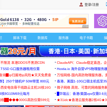
登录/注册
广告 商业广告，理
栏
脚本下载
数据库
服务器
电子书籍
 不限流 本港DDOS不黑洞CDN
ClaudeAPI：Claude稳定直连
G1TSSD G口服务器租用仅需
Hostia.io 海外自营VPS物理服务
可免费测试
址查询▉ip归属地ip风险★天天免费查
万恒网络-国内高防物理服务器，
】250个随机IP 50M带宽 800元
99元/月起
香港、美国1-10G口宿主机低至35
-西安电信骨干线路云主机16核16G
微子网络 高效、可靠的网络服务
核8G10M69元每月
█华瑞云：香港/美国vps仅需0.6元
络██◆◆◆300G高防仅需599元
★31idc★香港云服务器2核4G★
用◆