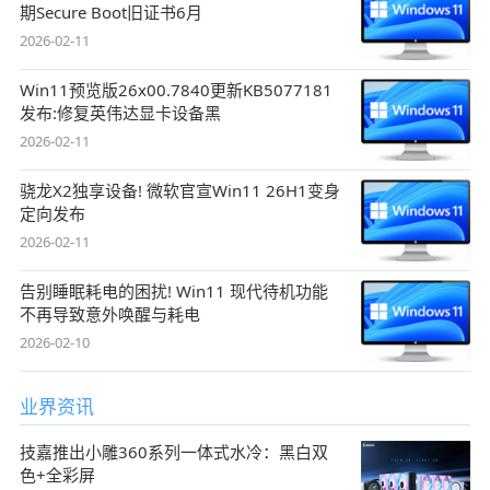
期Secure Boot旧证书6月
2026-02-11
Win11预览版26x00.7840更新KB5077181
发布:修复英伟达显卡设备黑
2026-02-11
骁龙X2独享设备! 微软官宣Win11 26H1变身
定向发布
2026-02-11
告别睡眠耗电的困扰! Win11 现代待机功能
不再导致意外唤醒与耗电
2026-02-10
业界资讯
技嘉推出小雕360系列一体式水冷：黑白双
色+全彩屏