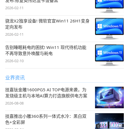
发布:修复英伟达显卡设备黑
2026-02-11
骁龙X2独享设备! 微软官宣Win11 26H1变身
定向发布
2026-02-11
告别睡眠耗电的困扰! Win11 现代待机功能
不再导致意外唤醒与耗电
2026-02-10
业界资讯
技嘉钛金雕1600PG5 AI TOP电源来袭，为
发烧级主机与本地AI算力打造旗舰供电方案
2026-08-08
技嘉推出小雕360系列一体式水冷：黑白双
色+全彩屏