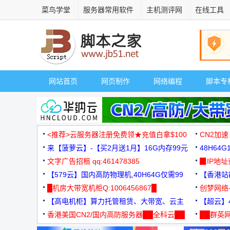
菜鸟学堂
服务器常用软件
主机测评网
在线工具
网站首页
网页制作
网络编程
脚本专
<推荐>云服务器注册免费领★充值白拿$100
CN2加速
来【菠萝云】-【买2月送1月】16G内存99元
48H64
文字广告招租 qq:461478385
3000+
▉IP地
【579云】国内高防物理机,40H64G仅需99
【香港站群
元
█机房大带宽机柜Q:1006456867█
创梦网络
【高电机柜】算力托管租赁、大带宽、云主
88元/月
【超云】4
机
香港美国CN2/国内高防服务器██全科云██
██群英网
◆◆◆