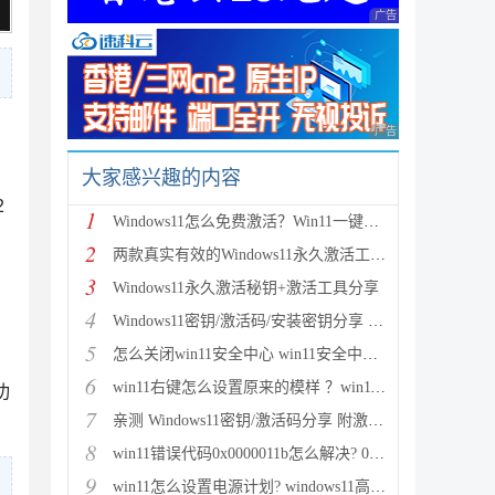
广告 商业广告，理性
广告 商业广告，理性
大家感兴趣的内容
2
1
Windows11怎么免费激活？Win11一键激活方法汇总(附安
2
两款真实有效的Windows11永久激活工具 附激活码
）
3
Windows11永久激活秘钥+激活工具分享
4
Windows11密钥/激活码/安装密钥分享 附激活工具+教程
5
怎么关闭win11安全中心 win11安全中心关闭步骤
6
win11右键怎么设置原来的模样 ？win11右键菜单改回传
功
7
亲测 Windows11密钥/激活码分享 附激活工具
8
win11错误代码0x0000011b怎么解决? 0x0000011b问题的
9
win11怎么设置电源计划? windows11高性能模式的设置方