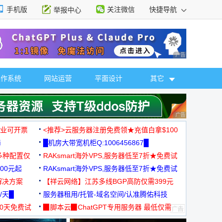
手机版
关注微信
快捷导航
举报中心
性选择
广告 商业广告，理
操作系统
网站运营
平面设计
其它
广告 商业广告，理
，企业可开票
<推荐>云服务器注册免费领★充值白拿$100
器
█机房大带宽机柜Q:1006456867█
多种配置仅
RAKsmart海外VPS,服务器低至7折★免费试
00元起
用★
RAKsmart海外VPS,服务器低至7折★免费试
解决方案
用★
【祥云网络】江苏多线BGP高防仅需399元
/天█
服务器租用/托管-域名空间/认准腾佑科技
30天免费试
▉脚本云▉ChatGPT专用服务器 最低仅需
19元/月