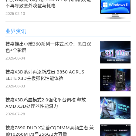
不再导致意外唤醒与耗电
2026-02-10
业界资讯
技嘉推出小雕360系列一体式水冷：黑白双
色+全彩屏
2026-08-04
技嘉X3D系列再添新成员 B850 AORUS
ELITE X3D主板强化性能体验
2026-08-03
技嘉X3D鸡血模式2.0强化平台调校 释放
AMD X3D处理器性能潜力
2026-07-28
技嘉Z890 DUO X完善CQDIMM高频生态 兼
顾10266MT/s与256GB大容量