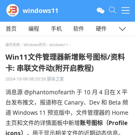
windows11
首页
编程
手机
软件
硬件
教程
平面
服务器
操作系统
Windows系列
windows11
>
>
>
Win11文件管理器新增账号图标/资料
卡: 串联文件动(附开启教程)
2024-10-08 08:33:59
脚本之家
消息源 @phantomofearth 于 10 月 4 日在 X 平
台发布推文，报道称在 Canary、Dev 和 Beta 频
道 Windows 11 预览版中，文件管理器的 Home
主页和文件的详情面板中新增
账号图标（Profile
icons）
，用于显示相关文件的近期动态信息。