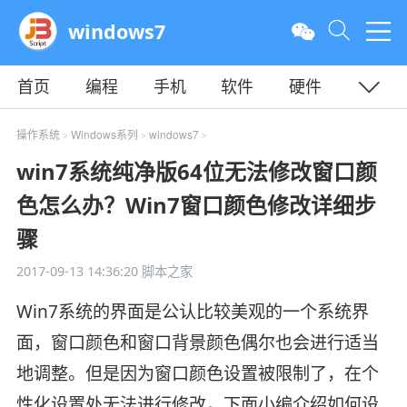
windows7
首页
编程
手机
软件
硬件
教程
平面
服务器
操作系统
Windows系列
windows7
>
>
>
win7系统纯净版64位无法修改窗口颜
色怎么办？Win7窗口颜色修改详细步
骤
2017-09-13 14:36:20
脚本之家
Win7系统的界面是公认比较美观的一个系统界
面，窗口颜色和窗口背景颜色偶尔也会进行适当
地调整。但是因为窗口颜色设置被限制了，在个
性化设置处无法进行修改，下面小编介绍如何设