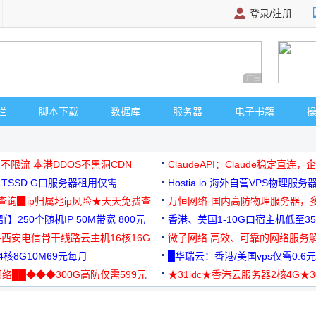
登录/注册
广告 商业广告，理
栏
脚本下载
数据库
服务器
电子书籍
 不限流 本港DDOS不黑洞CDN
ClaudeAPI：Claude稳定直连
G1TSSD G口服务器租用仅需
Hostia.io 海外自营VPS物理服务
可免费测试
址查询▉ip归属地ip风险★天天免费查
万恒网络-国内高防物理服务器，
】250个随机IP 50M带宽 800元
99元/月起
香港、美国1-10G口宿主机低至35
-西安电信骨干线路云主机16核16G
微子网络 高效、可靠的网络服务
核8G10M69元每月
█华瑞云：香港/美国vps仅需0.6元
络██◆◆◆300G高防仅需599元
★31idc★香港云服务器2核4G★
用◆