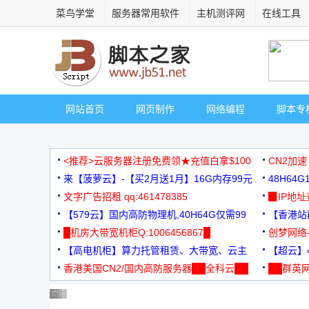
菜鸟学堂
服务器常用软件
主机测评网
在线工具
网站首页
网页制作
网络编程
脚本专
<推荐>云服务器注册免费领★充值白拿$100
CN2加速
来【菠萝云】-【买2月送1月】16G内存99元
48H64
文字广告招租 qq:461478385
3000+
▉IP地
【579云】国内高防物理机,40H64G仅需99
【香港站群
元
█机房大带宽机柜Q:1006456867█
创梦网络
【高电机柜】算力托管租赁、大带宽、云主
88元/月
【超云】4
机
香港美国CN2/国内高防服务器██全科云██
██群英网
◆◆◆
广告 商业广告，理性选择
广告 商业广告，理性选择
广告 商业广告，理性选择
广告 商业广告，理性选择
广告 商业广告，理性选择