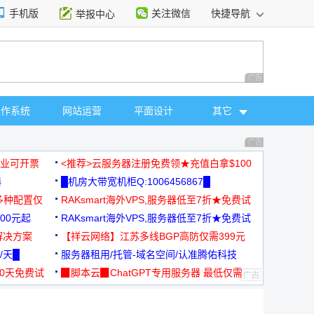
手机版
关注微信
快捷导航
举报中心
性选择
广告 商业广告，理
操作系统
网站运营
平面设计
其它
广告 商业广告，理
，企业可开票
<推荐>云服务器注册免费领★充值白拿$100
器
█机房大带宽机柜Q:1006456867█
多种配置仅
RAKsmart海外VPS,服务器低至7折★免费试
00元起
用★
RAKsmart海外VPS,服务器低至7折★免费试
解决方案
用★
【祥云网络】江苏多线BGP高防仅需399元
/天█
服务器租用/托管-域名空间/认准腾佑科技
30天免费试
▉脚本云▉ChatGPT专用服务器 最低仅需
19元/月