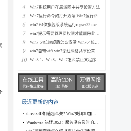
4
Win7系统用户在局域网中共享设置方法
5
Win7运行命令的打开方法 Win7运行命令大全(45个)
6
win7 64位旗舰版系统运行regsvr32.exe注册32位dll提示
7
win7提示需要管理员权限才能删除此文件夹解决办法
8
Win7 64位旗舰版怎么激活 Win764位旗舰版系统激活教程
试
9
win7自带wifi win7无线网络共享设置图文方法
10
Win8.1、Win8、Win7怎么禁止某程序运行？组策略禁止程
在线工具
高防CDN
万恒网络
代码格式化等
T级 防护
IDC服务商
个
最近更新的内容
directx3D加速怎么关? Win7关闭3D加速功能的技巧
Windows7 错误1053：服务没有及时响应启动或控制请求