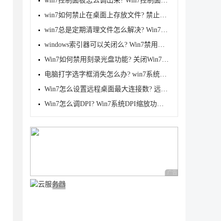
win7控制面板怎么调出来? Win7控制面板无法打开解决教
win7如何禁止在桌面上存放文件? 禁止在电脑桌面存放文
win7总是定期清理文件怎么解决? Win7关闭磁盘的定期碎
windows索引器可以关闭么? Win7禁用索引器回退的方法
Win7如何禁用刻录光盘功能? 关闭Win7系统中CD刻录功能
电脑打字选字框消失怎么办? win7系统解决打字没有选字
Win7怎么设置远程桌面最大连接数? 远程桌面连接最大化
Win7怎么调DPI? Win7系统DPI缩放功能的设置方法
广告 商业广告，理性
广告 商业广告，理性选择