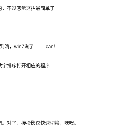
的，不过感觉这招最简单了
滴，win7说了——I can！
数字排序打开相应的程序
吧。对了，接投影仪快速切换，嘿嘿。