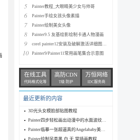
5
Painter教程_大眼睛美少女与帅哥
6
Painter手绘女孩头像素描
7
Painter绘制美女头像
8
Painter9.5 友基绘影绘制卡通人物漫画
9
corel painter12安装及破解激活详细图文教程
10
Painter9/Painter11常用画笔集合示意图
画
在线工具
高防CDN
万恒网络
代码格式化等
T级 防护
IDC服务商
最近更新的内容
3D光头女模脸部贴图教程
Painter四步轻松画出动漫中的水面波纹教程
Painter临摹一张超逼真的Angelababy美照过程解析
Painter绘制另类黑 白 无 常插画教程