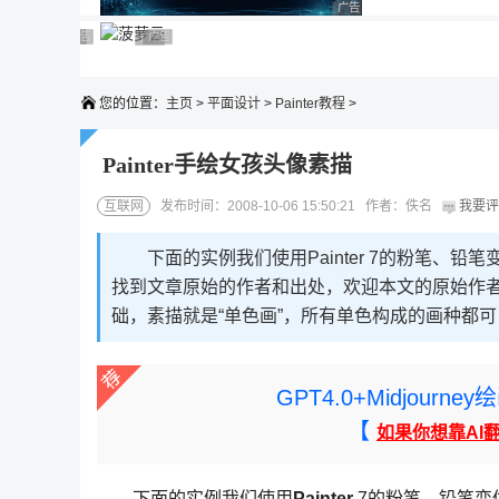
广告 商业广告，理性选择
广告 商业广告，理性选择
广告 商业广告，理性选择
广告 商业广告，理性选择
广告 商业广告，理性选择
广告 商业广告，理性选择
您的位置：
主页
>
平面设计
>
Painter教程
>
Painter手绘女孩头像素描
互联网
发布时间：2008-10-06 15:50:21 作者：佚名
我要评
下面的实例我们使用Painter 7的粉笔、
找到文章原始的作者和出处，欢迎本文的原始作
础，素描就是“单色画”，所有单色构成的画种都可
GPT4.0+Midjou
【
如果你想靠AI
下面的实例我们使用
Painter
7的粉笔、铅笔变