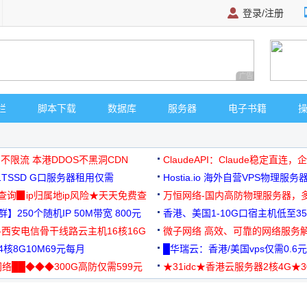
登录/注册
广告 商业广告，理
栏
脚本下载
数据库
服务器
电子书籍
 不限流 本港DDOS不黑洞CDN
ClaudeAPI：Claude稳定直连
G1TSSD G口服务器租用仅需
Hostia.io 海外自营VPS物理服务
可免费测试
址查询▉ip归属地ip风险★天天免费查
万恒网络-国内高防物理服务器，
】250个随机IP 50M带宽 800元
99元/月起
香港、美国1-10G口宿主机低至35
-西安电信骨干线路云主机16核16G
微子网络 高效、可靠的网络服务
核8G10M69元每月
█华瑞云：香港/美国vps仅需0.6元
络██◆◆◆300G高防仅需599元
★31idc★香港云服务器2核4G★
用◆