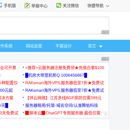
手机版
关注微信
快捷导航
举报中心
性选择
广告 商业广告，理
操作系统
网站运营
平面设计
其它
广告 商业广告，理
，企业可开票
<推荐>云服务器注册免费领★充值白拿$100
器
█机房大带宽机柜Q:1006456867█
多种配置仅
RAKsmart海外VPS,服务器低至7折★免费试
00元起
用★
RAKsmart海外VPS,服务器低至7折★免费试
解决方案
用★
【祥云网络】江苏多线BGP高防仅需399元
/天█
服务器租用/托管-域名空间/认准腾佑科技
30天免费试
▉脚本云▉ChatGPT专用服务器 最低仅需
19元/月