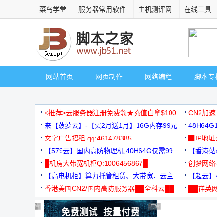
菜鸟学堂
服务器常用软件
主机测评网
在线工具
网站首页
网页制作
网络编程
脚本专
<推荐>云服务器注册免费领★充值白拿$100
CN2加速
来【菠萝云】-【买2月送1月】16G内存99元
48H64
文字广告招租 qq:461478385
3000+
▉IP地
【579云】国内高防物理机,40H64G仅需99
【香港站群
元
█机房大带宽机柜Q:1006456867█
创梦网络
【高电机柜】算力托管租赁、大带宽、云主
88元/月
【超云】4
机
香港美国CN2/国内高防服务器██全科云██
██群英网
◆◆◆
广告 商业广告，理性选择
广告 商业广告，理性选择
广告 商业广告，理性选择
广告 商业广告，理性选择