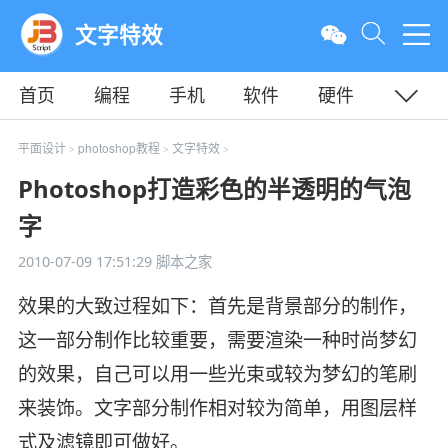
文字特效
首页
编程
手机
软件
硬件
教程
平面
服务器
平面设计
photoshop教程
文字特效
>
>
>
Photoshop打造彩色的半透明的气泡
字
2010-07-09 17:51:29
脚本之家
效果的大致过程如下：首先是背景部分的制作，
这一部分制作比较重要，需要渲染一种时尚梦幻
的效果，自己可以用一些光束或较为梦幻的笔刷
来装饰。文字部分制作相对较为简单，用图层样
式及滤镜即可做好。