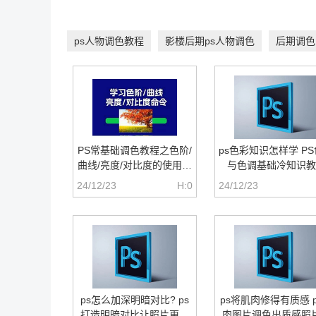
ps人物调色教程
影楼后期ps人物调色
后期调色
PS常基础调色教程之色阶/
ps色彩知识怎样学 P
曲线/亮度/对比度的使用方
与色调基础冷知识教
法
24/12/23
H:0
24/12/23
ps怎么加深明暗对比? ps
ps将肌肉修得有质感 
打造明暗对比让照片更有
肉图片调色出质感照