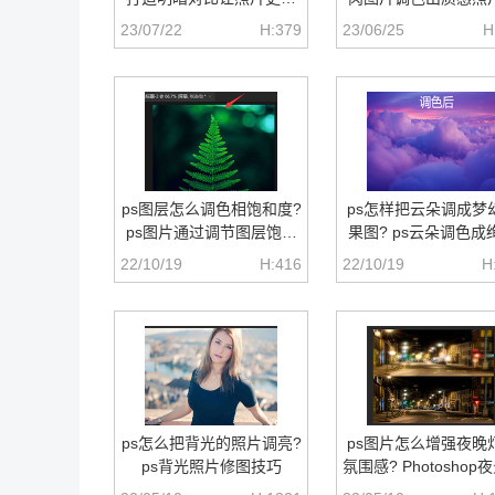
质感的技巧
果的技巧
23/07/22
H:379
23/06/25
H
ps图层怎么调色相饱和度?
ps怎样把云朵调成梦
ps图片通过调节图层饱和
果图? ps云朵调色成
度进行调色的技巧
梦幻色的技巧
22/10/19
H:416
22/10/19
H
ps怎么把背光的照片调亮?
ps图片怎么增强夜晚
ps背光照片修图技巧
氛围感? Photoshop
光效果的调色方法