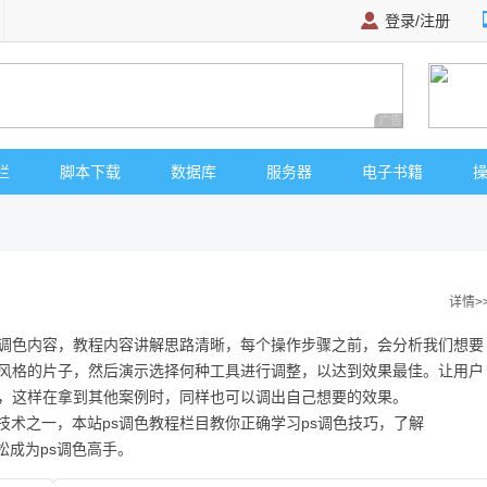
登录/注册
广告 商业广告，理
栏
脚本下载
数据库
服务器
电子书籍
详情>
调色内容，教程内容讲解思路清晰，每个操作步骤之前，会分析我们想要
风格的片子，然后演示选择何种工具进行调整，以达到效果最佳。让用户
，这样在拿到其他案例时，同样也可以调出自己想要的效果。
大核心技术之一，本站ps调色教程栏目教你正确学习ps调色技巧，了解
轻松成为ps调色高手。