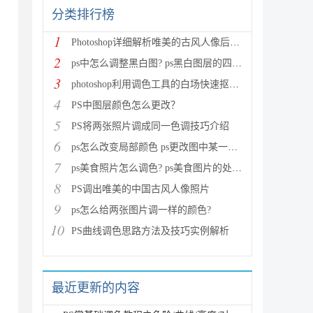
分类排行榜
1
Photoshop详细解析唯美的古风人像后期调色技巧教程
2
ps中怎么调整黑白图? ps黑白图层的四种调节方法
3
photoshop利用调色工具的白场快速抠图换背景
4
PS中图层颜色怎么更改？
5
PS将两张照片调成同一色调技巧介绍
6
ps怎么改变局部颜色 ps更改图中某一部分颜色教程
7
ps美食照片怎么调色? ps美食图片的处理技巧
8
PS调出唯美的中国古风人像照片
9
ps怎么给两张图片调一样的颜色?
10
PS曲线调色思路方法及技巧实例解析
最近更新的内容