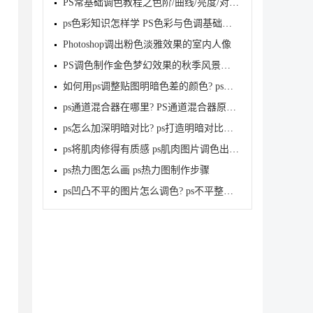
PS常基础调色教程之色阶/曲线/亮度/对比度的使用方法
ps色彩知识怎样学 PS色彩与色调基础冷知识教程
Photoshop调出粉色淡雅效果的室内人像
PS调色制作金色梦幻效果的秋季风景照片教程
如何用ps调整贴图明暗色差的颜色? ps中调整色彩明暗度
ps通道混合器在哪里? PS通道混合器原理和调色的方法
ps怎么加深明暗对比? ps打造明暗对比让照片更有质感的
ps将肌肉修得有质感 ps肌肉图片调色出质感照片效果的
ps热力图怎么画 ps热力图制作步骤
ps凹凸不平的图片怎么调色? ps不平整图片添加颜色的技