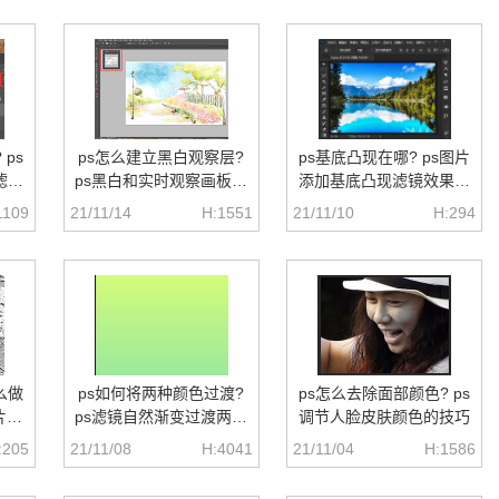
ps
ps怎么建立黑白观察层?
ps基底凸现在哪? ps图片
滤镜
ps黑白和实时观察画板的
添加基底凸现滤镜效果的
创建方法
教程
1109
21/11/14
H:1551
21/11/10
H:294
么做
ps如何将两种颜色过渡?
ps怎么去除面部颜色? ps
片调
ps滤镜自然渐变过渡两种
调节人脸皮肤颜色的技巧
颜色的技巧
:205
21/11/08
H:4041
21/11/04
H:1586