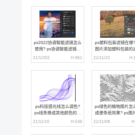
ps2022协调智能滤镜怎么
ps塑料包装滤镜在哪? 
使用? ps协调智能滤镜调
图片添加塑料包装的
色的技巧
效果的技巧
21/12/02
H:961
21/11/22
H:
ps科技感光线怎么调色?
ps绿色的植物图片怎
ps线条换成其他颜色的技
成便条纸效果? ps图
巧
色的技巧
21/11/10
H:536
21/11/08
H