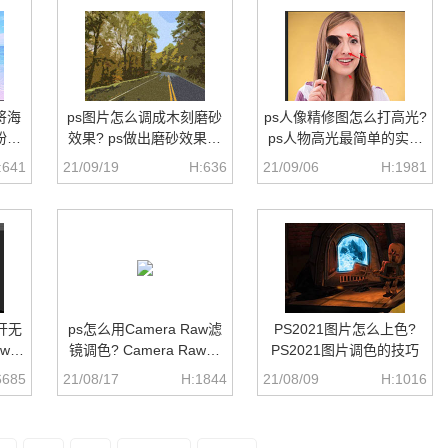
将海
ps图片怎么调成木刻磨砂
ps人像精修图怎么打高光?
粉紫
效果? ps做出磨砂效果的
ps人物高光最简单的实现
技巧
方法
:641
21/09/19
H:636
21/09/06
H:1981
打开无
ps怎么用Camera Raw滤
PS2021图片怎么上色?
aw假
镜调色? Camera Raw调
PS2021图片调色的技巧
色技巧
6685
21/08/17
H:1844
21/08/09
H:1016