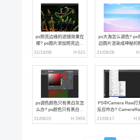
ps照亮边缘的滤镜效果在
ps大海怎么调色? ps
哪? ps图片添加照亮边缘
边图片渲染成神秘的
滤镜的技巧
色技巧
21/10/08
H:521
21/09/28
H
ps调色颜色只有黑白灰怎
PS中Camera Raw
么办? ps颜色只有黑白灰
反应咋办? CameraR
的解决办法
死的解决办法
21/08/22
H:3955
21/08/17
H: