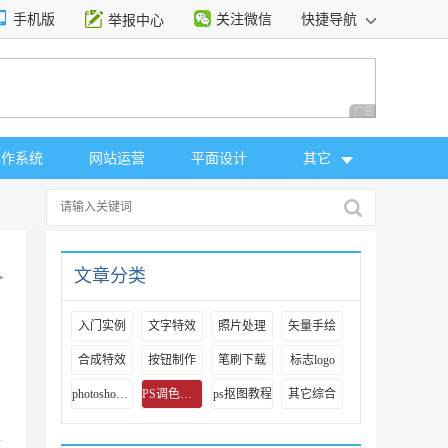
手机版
关注微信
快捷导航
举报中心
性选择
广告 商业广告，理
操作系统
网站运营
平面设计
其它
文章分类
>
入门实例
文字特效
照片处理
矢量手绘
合成特效
按钮制作
笔刷下载
标志logo
photoshop视频教程
PS调色教程
ps抠图教程
其它综合