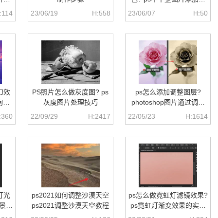
色的技巧
:114
23/06/19
H:558
23/06/07
H:50
幻效
PS照片怎么做灰度图? ps
ps怎么添加调整图层?
绚丽
灰度图片处理技巧
photoshop图片通过调整
图层调色的技巧
:360
22/09/29
H:2417
22/05/23
H:1614
灯光
ps2021如何调整沙漠天空
ps怎么做霓虹灯滤镜效果?
夜景灯
ps2021调整沙漠天空教程
ps霓虹灯渐变效果的实现
方法