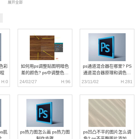
展开全部
S色彩
如何用ps调整贴图明暗色
ps通道混合器在哪里? PS
程
差的颜色? ps中调整色彩
通道混合器原理和调色的
明暗度的的技巧
方法
H:0
24/02/27
H:96
23/11/02
H:281
ps肌
ps热力图怎么画 ps热力图
ps凹凸不平的图片怎么调
片效
制作步骤
色? ps不平整图片添加颜