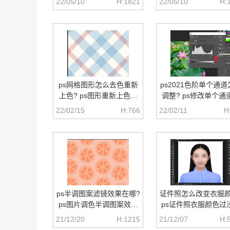
22/05/10
H:1821
22/05/10
H:
ps网格图形怎么去色重新
ps2021色阶单个通
上色? ps图形重新上色的
调整? ps修改单个通
技巧
光级别的技巧
22/02/15
H:766
22/02/11
H
ps半调图案滤镜效果在哪?
证件照怎么改变衣服颜
ps图片调色半调图案效果
ps证件照衣服颜色过
的技巧
色技巧
21/12/20
H:1215
21/12/07
H: