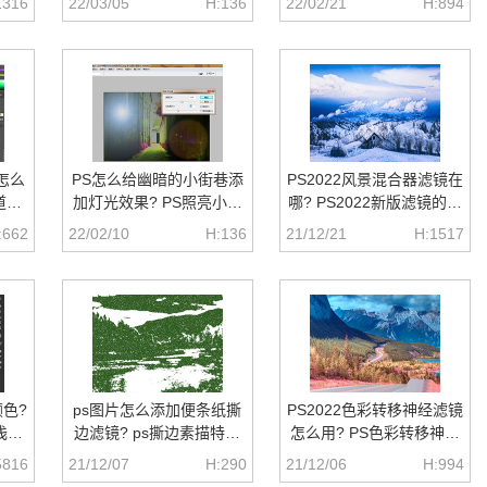
1316
22/03/05
H:136
22/02/21
H:894
道怎么
PS怎么给幽暗的小街巷添
PS2022风景混合器滤镜在
道发
加灯光效果? PS照亮小街
哪? PS2022新版滤镜的使
巷的技巧
用方法
:662
22/02/10
H:136
21/12/21
H:1517
色?
ps图片怎么添加便条纸撕
PS2022色彩转移神经滤镜
浅调
边滤镜? ps撕边素描特效
怎么用? PS色彩转移神经
的实现方法
滤镜调色的技巧
5816
21/12/07
H:290
21/12/06
H:994