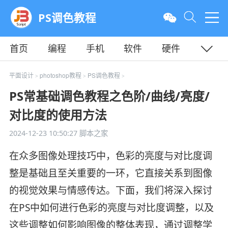
PS调色教程
首页
编程
手机
软件
硬件
教程
平面
服务器
平面设计
photoshop教程
PS调色教程
>
>
>
PS常基础调色教程之色阶/曲线/亮度/
对比度的使用方法
2024-12-23 10:50:27
脚本之家
在众多图像处理技巧中，色彩的亮度与对比度调
整是基础且至关重要的一环，它直接关系到图像
的视觉效果与情感传达。下面，我们将深入探讨
在PS中如何进行色彩的亮度与对比度调整，以及
这些调整如何影响图像的整体表现，通过调整学