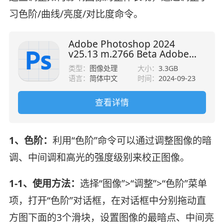
习色阶/曲线/亮度/对比度命令。
Adobe Photoshop 2024
v25.13 m.2766 Beta Adobe
Firefly 中文直装版+神经滤镜
类型：
图像处理
大小：
3.3GB
语言：
简体中文
时间：
2024-09-23
查看详情
1、色阶：
利用“色阶”命令可以通过调整图像的暗
调、中间调和高光的强度级别来校正图像。
1-1、使用方法：
选择“图像”>“调整”>“色阶”菜单
项，打开“色阶”对话框，在对话框中分别拖动直
方图下面的3个滑块，设置图像的最暗点、中间亮