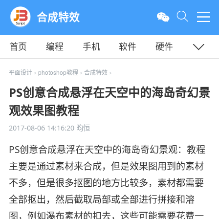
合成特效
首页
编程
手机
软件
硬件
教程
平面
服务器
平面设计
photoshop教程
合成特效
>
>
>
PS创意合成悬浮在天空中的海岛奇幻景
观效果图教程
2017-08-06 14:16:20
昀恒
PS创意合成悬浮在天空中的海岛奇幻景观：教程
主要是通过素材来合成，但是效果图用到的素材
不多，但是很多抠图的地方比较多，素材都需要
全部抠出，然后截取局部或全部进行拼接和溶
图，例如瀑布素材的扣去，这些可能需要花费一