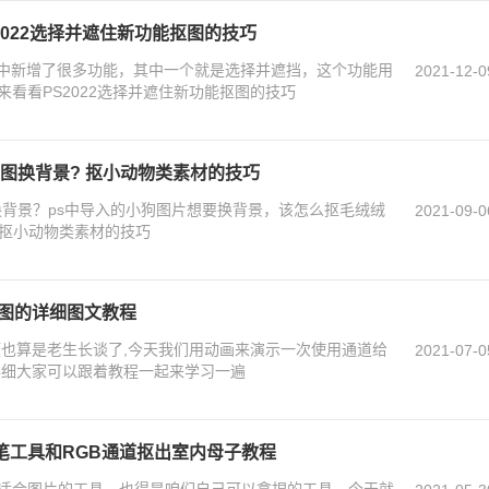
S2022选择并遮住新功能抠图的技巧
022中新增了很多功能，其中一个就是选择并遮挡，这个功能用
2021-12-0
看看PS2022选择并遮住新功能抠图的技巧
抠图换背景? 抠小动物类素材的技巧
图换背景？ps中导入的小狗图片想要换背景，该怎么抠毛绒绒
2021-09-0
s抠小动物类素材的技巧
速抠图的详细图文教程
题也算是老生长谈了,今天我们用动画来演示一次使用通道给
2021-07-0
详细大家可以跟着教程一起来学习一遍
笔工具和RGB通道抠出室内母子教程
适合图片的工具，也得是咱们自己可以拿捏的工具，今天就