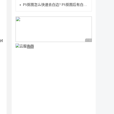
PS抠图怎么快速去白边? PS抠图后有白边的解决办法
t
广告 商业广告，理性
广告 商业广告，理性选择