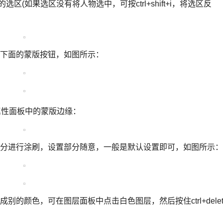
应的选区(如果选区没有将人物选中，可按ctrl+shift+i，将选区反
击下面的蒙版按钮，如图所示：
击属性面板中的蒙版边缘：
部分进行涂刷，设置部分随意，一般是默认设置即可，如图所示：
的颜色，可在图层面板中点击白色图层，然后按住ctrl+delet