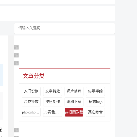
广告 商业广告，理性选择
广告 商业广告，理性选择
广告 商业广告，理性选择
在
文章分类
入门实例
文字特效
照片处理
矢量手绘
合成特效
按钮制作
笔刷下载
标志logo
photoshop视频教程
PS调色教程
ps抠图教程
其它综合
些
广告 商业广告，理性选择