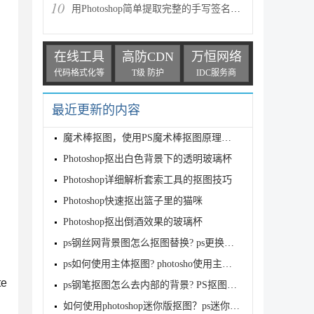
10
用Photoshop简单提取完整的手写签名的方法
在线工具
高防CDN
万恒网络
代码格式化等
T级 防护
IDC服务商
最近更新的内容
魔术棒抠图，使用PS魔术棒抠图原理讲解
Photoshop抠出白色背景下的透明玻璃杯
Photoshop详细解析套索工具的抠图技巧
Photoshop快速抠出篮子里的猫咪
Photoshop抠出倒酒效果的玻璃杯
ps钢丝网背景图怎么抠图替换? ps更换铁丝网里面的图片
ps如何使用主体抠图? photosho使用主体抠图功能的教程
e
ps钢笔抠图怎么去内部的背景? PS抠图去除内部像素的技
如何使用photoshop迷你版抠图？ps迷你版使用图文教程