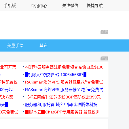
手机版
关注微信
快捷导航
举报中心
性选择
广告 商业广告，理
矢量手绘
其它
广告 商业广告，理
，企业可开票
<推荐>云服务器注册免费领★充值白拿$100
器
█机房大带宽机柜Q:1006456867█
多种配置仅
RAKsmart海外VPS,服务器低至7折★免费试
00元起
用★
RAKsmart海外VPS,服务器低至7折★免费试
解决方案
用★
【祥云网络】江苏多线BGP高防仅需399元
/天█
服务器租用/托管-域名空间/认准腾佑科技
30天免费试
▉脚本云▉ChatGPT专用服务器 最低仅需
19元/月