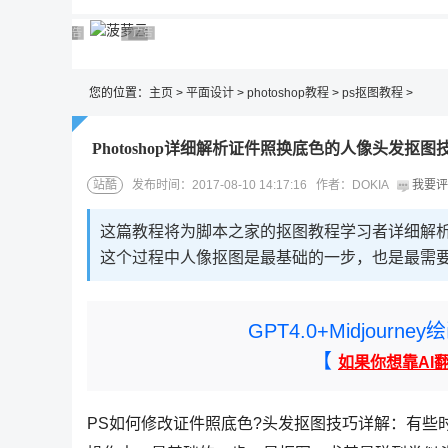
广告 商业广告，理性选择
广告 商业广告，理性选择
广告 商业广告，理性选择
广告 商业广告，理性选择
广告 商业广告，理性选择
您的位置：
主页
>
平面设计
>
photoshop教程
>
ps抠图教程
>
Photoshop详细解析证件照换底色的人像头发抠图
站酷
发布时间：2017-08-10 14:17:16 作者：DOKIA
我要评
这篇教程将为脚本之家的抠图教程学习者详细解析使
这个过程中人像抠图是最基础的一步，也是最需
GPT4.0+Midjou
【
如果你想靠AI
PS如何修改证件照底色?头发抠图技巧详解：有些