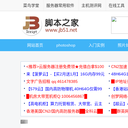
菜鸟学堂
服务器常用软件
主机测评网
在线工具
网站首页
photoshop
入门实例
照片
<推荐>云服务器注册免费领★充值白拿$100
CN2加速
来【菠萝云】-【买2月送1月】16G内存99元
48H64
文字广告招租 qq:461478385
3000+
▉IP地
【579云】国内高防物理机,40H64G仅需99
【香港站群
元
█机房大带宽机柜Q:1006456867█
创梦网络
【高电机柜】算力托管租赁、大带宽、云主
88元/月
【超云】4
机
香港美国CN2/国内高防服务器██全科云██
██群英网
◆◆◆
广告 商业广告，理性选择
广告 商业广告，理性选择
广告 商业广告，理性选择
广告 商业广告，理性选择
广告 商业广告，理性选择