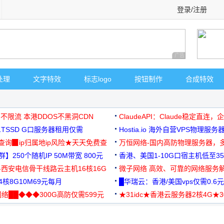
登录/注册
广告 商业广告，理
处理
文字特效
标志logo
按钮制作
合成特效
 不限流 本港DDOS不黑洞CDN
ClaudeAPI：Claude稳定直连
G1TSSD G口服务器租用仅需
Hostia.io 海外自营VPS物理服务
可免费测试
址查询▉ip归属地ip风险★天天免费查
万恒网络-国内高防物理服务器，
】250个随机IP 50M带宽 800元
99元/月起
香港、美国1-10G口宿主机低至35
-西安电信骨干线路云主机16核16G
微子网络 高效、可靠的网络服务
核8G10M69元每月
█华瑞云：香港/美国vps仅需0.6元
络██◆◆◆300G高防仅需599元
★31idc★香港云服务器2核4G★
用◆