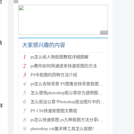
对
广告 商业广告，理性选择
广告 商业广告，理性
填
大家感兴趣的内容
1
ps怎么给人物抠图教程详细图解
2
ps教你如何用通道来快速抠图的方法
3
PS中抠图的四种方法介绍
4
ps怎么去除背景 PS图像去除背景抠图示例
5
怎么使用photoshop抠公章存为透明图片？PS抠公章存为
6
怎么抠出公章?Photoshop抠出图片中的公章教程
详
7
PS CS6快速抠图图文教程
8
ps怎么快速抠图 ps九种抠图方法分享(附实例教程)
9
photoshop cs6魔术棒工具怎么抠图?