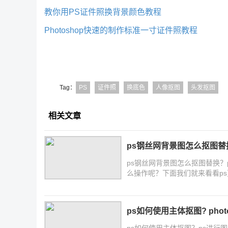
教你用PS证件照换背景颜色教程
Photoshop快速的制作标准一寸证件照教程
Tag：
PS
证件照
换底色
人像抠图
头发抠图
相关文章
ps钢丝网背景图怎么抠图替
ps钢丝网背景图怎么抠图替换
么操作呢？下面我们就来看看p
ps如何使用主体抠图? pho
ps如何使用主体抠图？ps进