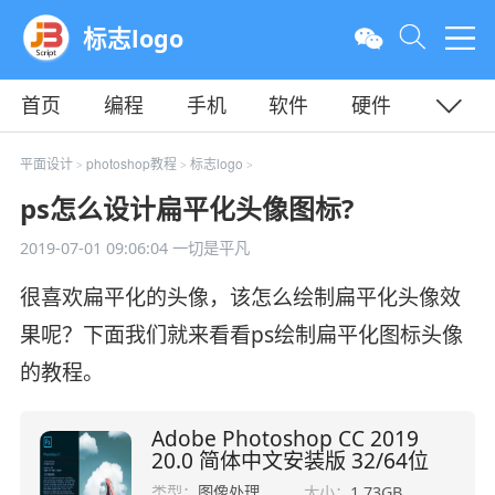
标志logo
首页
编程
手机
软件
硬件
教程
平面
服务器
平面设计
photoshop教程
标志logo
>
>
>
ps怎么设计扁平化头像图标?
2019-07-01 09:06:04
一切是平凡
很喜欢扁平化的头像，该怎么绘制扁平化头像效
果呢？下面我们就来看看ps绘制扁平化图标头像
的教程。
Adobe Photoshop CC 2019
20.0 简体中文安装版 32/64位
类型：
图像处理
大小：
1.73GB