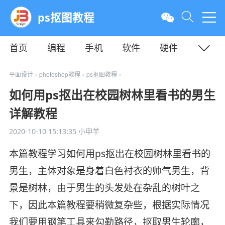
ps抠图教程
首页
编程
手机
软件
硬件
教程
平面
服务器
平面设计
photoshop教程
ps抠图教程
>
>
>
如何用ps抠出在校园树林里看书的男生
详解教程
2020-10-10 15:13:35
小申羊
本篇教程学习如何用ps抠出在校园树林里看书的
男生，主体对象是身着白色衬衣的帅气男生，背
景是树林，由于男生的头发处在杂乱的树叶之
下，因此本篇教程要稍微复杂些，根据实际情况
我们要用钢笔工具来勾勒路径，抠取男生轮廓，