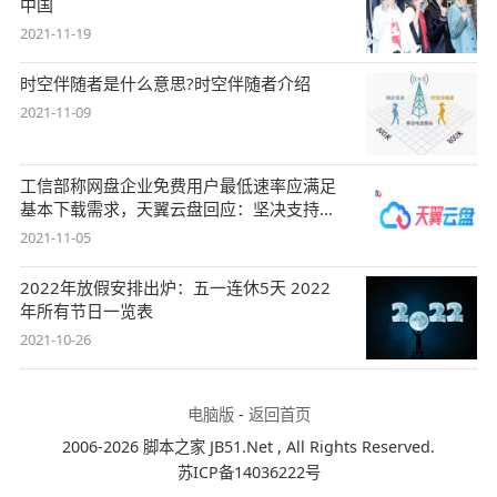
中国
2021-11-19
时空伴随者是什么意思?时空伴随者介绍
2021-11-09
工信部称网盘企业免费用户最低速率应满足
基本下载需求，天翼云盘回应：坚决支持，
始终
2021-11-05
2022年放假安排出炉：五一连休5天 2022
年所有节日一览表
2021-10-26
电脑版
-
返回首页
2006-2026 脚本之家 JB51.Net , All Rights Reserved.
苏ICP备14036222号