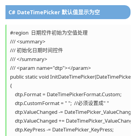
C# DateTimePicker 默认值显示为空
#region  日期控件初始为空值处理

/// <summary>

/// 初始化日期时间控件

/// </summary>

/// <param name="dtp"></param>

public static void InitDateTimePicker(DateTimePicker d
{

    dtp.Format = DateTimePickerFormat.Custom;

    dtp.CustomFormat = " ";  //必须设置成" "

    dtp.ValueChanged -= DateTimePicker_ValueChanged;
    dtp.ValueChanged += DateTimePicker_ValueChanged
    dtp.KeyPress -= DateTimePicker_KeyPress;
