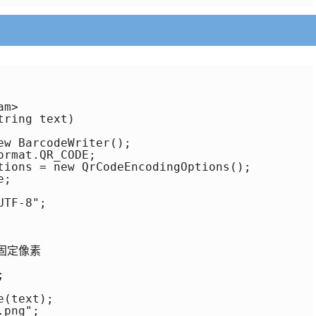
m>

ring text)

w BarcodeWriter();

rmat.QR_CODE;

tions = new QrCodeEncodingOptions();

;

TF-8";

固定像素



(text);

png";
