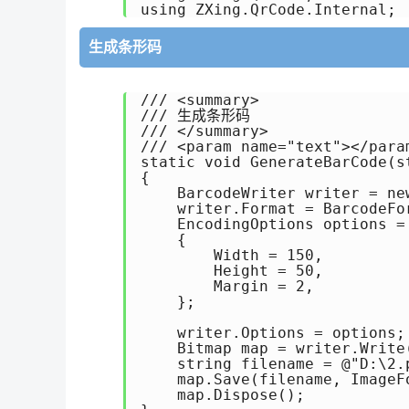
using ZXing.QrCode.Internal;
生成条形码
/// <summary>

/// 生成条形码

/// </summary>

/// <param name="text"></param
static void GenerateBarCode(st
{ 

    BarcodeWriter writer = new
    writer.Format = BarcodeFor
    EncodingOptions options =
    {

        Width = 150,

        Height = 50,

        Margin = 2,

    };

    writer.Options = options;

    Bitmap map = writer.Write(
    string filename = @"D:\2.p
    map.Save(filename, ImageFo
    map.Dispose();
