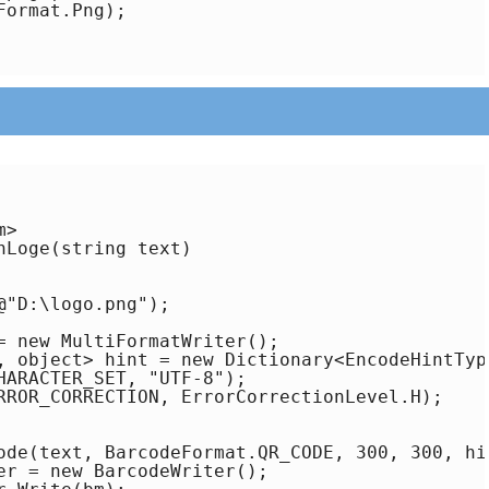
ormat.Png);

>

Loge(string text) 

"D:\logo.png");

= new MultiFormatWriter();

, object> hint = new Dictionary<EncodeHintType
HARACTER_SET, "UTF-8");

RROR_CORRECTION, ErrorCorrectionLevel.H);

ode(text, BarcodeFormat.QR_CODE, 300, 300, hin
er = new BarcodeWriter();
