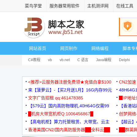
菜鸟学堂
服务器常用软件
主机测评网
在线工具
网站首页
网页制作
网络编程
脚本专
C#教程
vb
vb.net
C 语言
Java编程
Delphi
<推荐>云服务器注册免费领★充值白拿$100
CN2加速
来【菠萝云】-【买2月送1月】16G内存99元
48H64
文字广告招租 qq:461478385
3000+
▉IP地
【579云】国内高防物理机,40H64G仅需99
【香港站群
元
█机房大带宽机柜Q:1006456867█
创梦网络
【高电机柜】算力托管租赁、大带宽、云主
88元/月
【超云】4
机
香港美国CN2/国内高防服务器██全科云██
██群英网