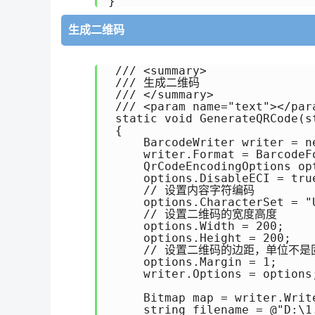
生成二维码
 /// <summary>

 /// 生成二维码

 /// </summary>

 /// <param name="text"></para
 static void GenerateQRCode(st
 {

     BarcodeWriter writer = ne
     writer.Format = BarcodeFo
     QrCodeEncodingOptions op
     options.DisableECI = true
     // 设置内容字符编码

     options.CharacterSet = "U
     // 设置二维码的宽度高度

     options.Width = 200;

     options.Height = 200;

     // 设置二维码的边距，单位不是
     options.Margin = 1;

     writer.Options = options;
     Bitmap map = writer.Write
     string filename = @"D:\1.