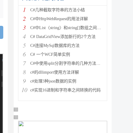
1
C#几种截取字符串的方法小结
2
C#中HttpWebRequest的用法详解
3
C#中List〈string〉和string[]数组之间的相
4
C# DataGridView添加新行的2个方法
5
C#连接MySql数据库的方法
6
C# 一个WCF简单实例
7
C#中使用split分割字符串的几种方法小结
8
c#的dllimport使用方法详解
9
c#处理3种json数据的实例
10
c#实现16进制和字符串之间转换的代码
广告 商业广告，理性选择
广告 商业广告，理性选择