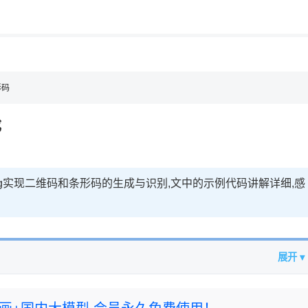
用◆
形码
成
客
ng实现二维码和条形码的生成与识别,文中的示例代码讲解详细,感
展开 ▾