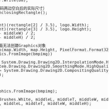
.Write(bm);

维码两边空白后的实际尺寸）

closingRectangle();

nt)(rectangle[2] / 3.5), logo.Width);

nt)(rectangle[3] / 3.5), logo.Height);

 middleW) / 2;

 middleH) / 2;

面无法创建Graphics对象

p(map.Width, map.Height, PixelFormat.Format32b
ics.FromImage(bmpimg))

 System.Drawing.Drawing2D.InterpolationMode.Hi
tem.Drawing.Drawing2D.SmoothingMode.HighQualit
= System.Drawing.Drawing2D.CompositingQuality.
;

phics.FromImage(bmpimg);

Brushes.White, middleL, middleT, middleW, midd
, middleL, middleT, middleW, middleH);
