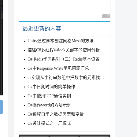
广告 商业广告，理性
最近更新的内容
Unity通过脚本创建网格Mesh的方法
描述C#多线程中lock关键字的使用分析
C# Redis学习系列（二）Redis基本设置
C#中Response.Write常见问题汇总
c#实现从字符串数组中把数字的元素找出来
C#中日期时间的简单操作
C#中使用UDP通信实例
C#操作word的方法示例
C#编程自学之数据类型和变量一
C#设计模式之工厂模式