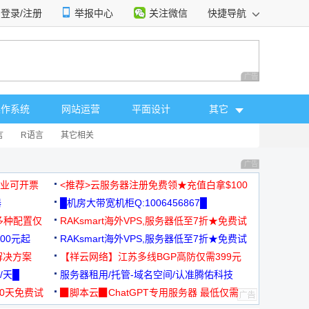
登录/注册
举报中心
关注微信
快捷导航
性选择
广告 商业广告，理
操作系统
网站运营
平面设计
其它
言
R语言
其它相关
广告 商业广告，理
，企业可开票
<推荐>云服务器注册免费领★充值白拿$100
器
█机房大带宽机柜Q:1006456867█
多种配置仅
RAKsmart海外VPS,服务器低至7折★免费试
00元起
用★
RAKsmart海外VPS,服务器低至7折★免费试
解决方案
用★
【祥云网络】江苏多线BGP高防仅需399元
/天█
服务器租用/托管-域名空间/认准腾佑科技
30天免费试
▉脚本云▉ChatGPT专用服务器 最低仅需