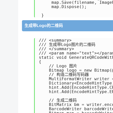
     map.Save(filename, ImageF
     map.Dispose();

生成带Logo的二维码
/// <summary>

/// 生成带Logo图片的二维码

/// </summary>

/// <param name="text"></param
static void GenerateQRCodeWith
{

    // Logo 图片

    Bitmap logo = new Bitmap(@
    // 构造二维码写码器

    MultiFormatWriter writer 
    Dictionary<EncodeHintType
    hint.Add(EncodeHintType.C
    hint.Add(EncodeHintType.E
    // 生成二维码

    BitMatrix bm = writer.enc
    BarcodeWriter barcodeWrit