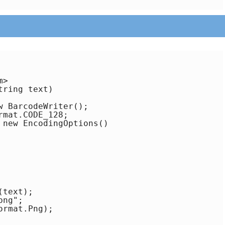
>

ring text)

 BarcodeWriter();

mat.CODE_128;

 new EncodingOptions()

text);

ng";

rmat.Png);
