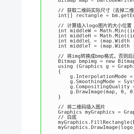
    Bitmap map = barcodeWriter
    // 获取二维码实际尺寸（去掉二
    int[] rectangle = bm.getEn
    // 计算插入logo图片的大小位置

    int middleW = Math.Min((i
    int middleH = Math.Min((i
    int middleL = (map.Width -
    int middleT = (map.Width -
    // 将img转换成bmp格式，否则后
    Bitmap bmpimg = new Bitma
    using (Graphics g = Graph
    { 

        g.InterpolationMode =
        g.SmoothingMode = Sys
        g.CompositingQuality 
        g.DrawImage(map, 0, 0)
    }

    // 将二维码插入图片

    Graphics myGraphics = Gra
    // 白底

    myGraphics.FillRectangle(
    myGraphics.DrawImage(logo