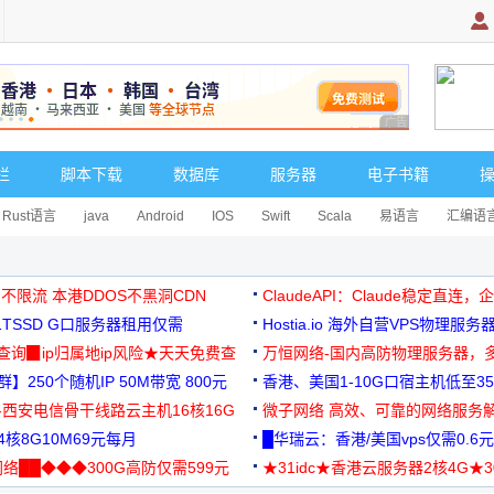
广告 商业广告，理
栏
脚本下载
数据库
服务器
电子书籍
Rust语言
java
Android
IOS
Swift
Scala
易语言
汇编语
 不限流 本港DDOS不黑洞CDN
ClaudeAPI：Claude稳定直连
G1TSSD G口服务器租用仅需
Hostia.io 海外自营VPS物理服务
可免费测试
址查询▉ip归属地ip风险★天天免费查
万恒网络-国内高防物理服务器，
】250个随机IP 50M带宽 800元
99元/月起
香港、美国1-10G口宿主机低至35
-西安电信骨干线路云主机16核16G
微子网络 高效、可靠的网络服务
核8G10M69元每月
█华瑞云：香港/美国vps仅需0.6元
络██◆◆◆300G高防仅需599元
★31idc★香港云服务器2核4G★