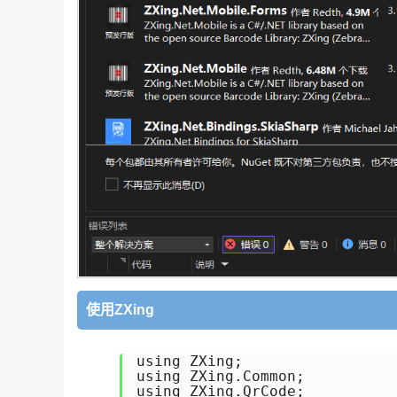
使用ZXing
using ZXing;

using ZXing.Common;

using ZXing.QrCode;
