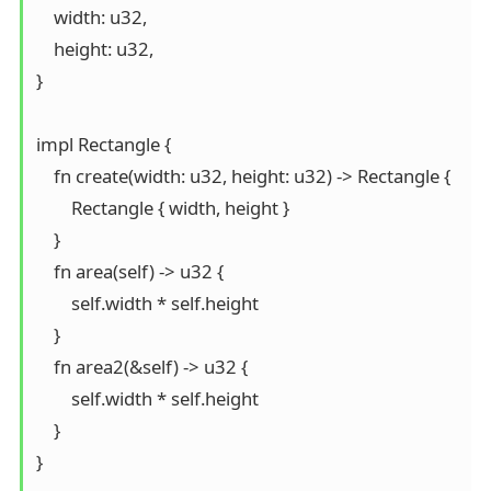
    width: u32,

    height: u32,

}

impl Rectangle {

    fn create(width: u32, height: u32) -> Rectangle {

        Rectangle { width, height }

    }

    fn area(self) -> u32 {

        self.width * self.height

    }

    fn area2(&self) -> u32 {

        self.width * self.height

    }

}
