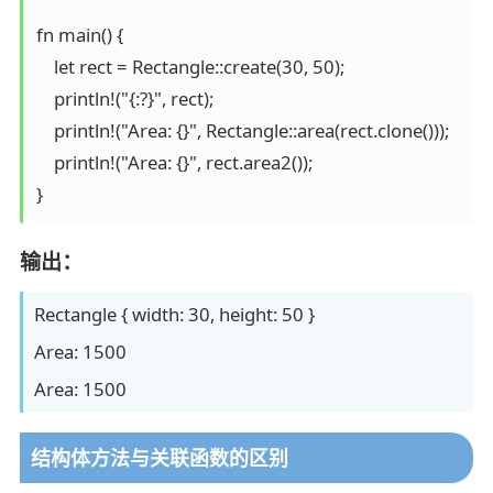
fn main() {

    let rect = Rectangle::create(30, 50);

    println!("{:?}", rect);

    println!("Area: {}", Rectangle::area(rect.clone()));

    println!("Area: {}", rect.area2());

}
输出：
Rectangle { width: 30, height: 50 }
Area: 1500
Area: 1500
结构体方法与关联函数的区别