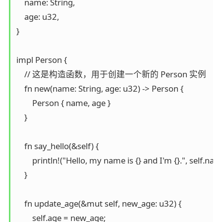
    name: String,  

    age: u32,  

}  

impl Person {  

    // 这是构造函数，用于创建一个新的 Person 实例  

    fn new(name: String, age: u32) -> Person {  

        Person { name, age }  

    }  

    fn say_hello(&self) {  

        println!("Hello, my name is {} and I'm {}.", self.name
    }  

    fn update_age(&mut self, new_age: u32) {  

        self.age = new_age;  
