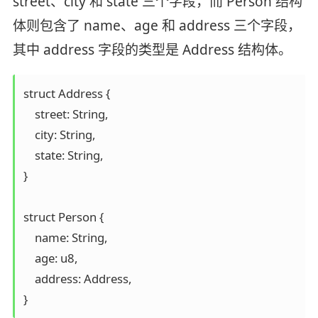
street、city 和 state 三个字段，而 Person 结构
体则包含了 name、age 和 address 三个字段，
其中 address 字段的类型是 Address 结构体。
struct Address {  

    street: String,  

    city: String,  

    state: String,  

}  

struct Person {  

    name: String,  

    age: u8,  

    address: Address,  

}