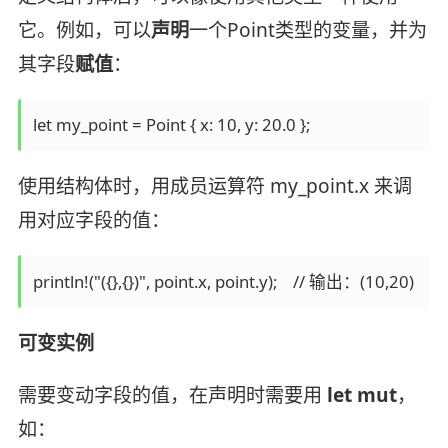
它。例如，可以
声明
一个Point类型的变量，并为
其字段
赋值
：
let my_point = Point { x: 10, y: 20.0 };
使用结构体时，用成员运算符 my_point.x 来调
用对应字段的值：
println!("({},{})", point.x, point.y);    // 输出：(10,20)
可变实例
需要变动字段的值，在声明时需要用
let mut
，
如：