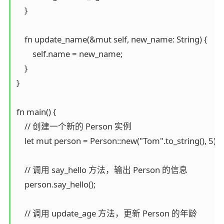
    } 

    fn update_name(&mut self, new_name: String) {  

        self.name = new_name;  

    }  

}  

fn main() {  

    // 创建一个新的 Person 实例  

    let mut person = Person::new("Tom".to_string(), 5);  

    // 调用 say_hello 方法，输出 Person 的信息  

    person.say_hello();  

    // 调用 update_age 方法，更新 Person 的年龄  
