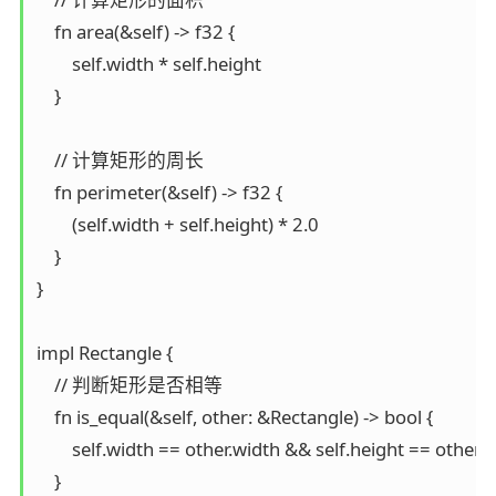
    fn area(&self) -> f32 {  

        self.width * self.height  

    }  

    // 计算矩形的周长  

    fn perimeter(&self) -> f32 {  

        (self.width + self.height) * 2.0

    }  

}

impl Rectangle {  

    // 判断矩形是否相等  

    fn is_equal(&self, other: &Rectangle) -> bool {  

        self.width == other.width && self.height == other.he
    }  
