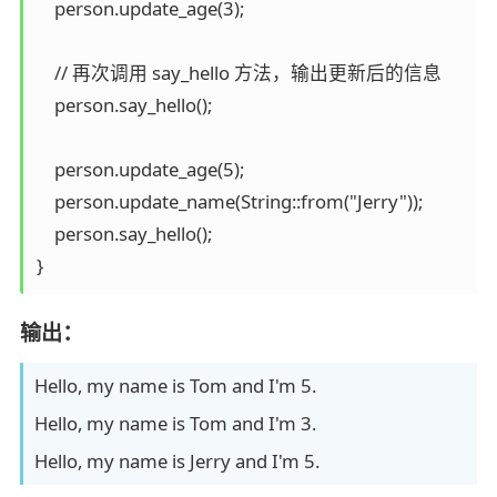
    person.update_age(3);  

    // 再次调用 say_hello 方法，输出更新后的信息  

    person.say_hello(); 

    person.update_age(5);

    person.update_name(String::from("Jerry"));  

    person.say_hello();  

}
输出：
Hello, my name is Tom and I'm 5.
Hello, my name is Tom and I'm 3.
Hello, my name is Jerry and I'm 5.