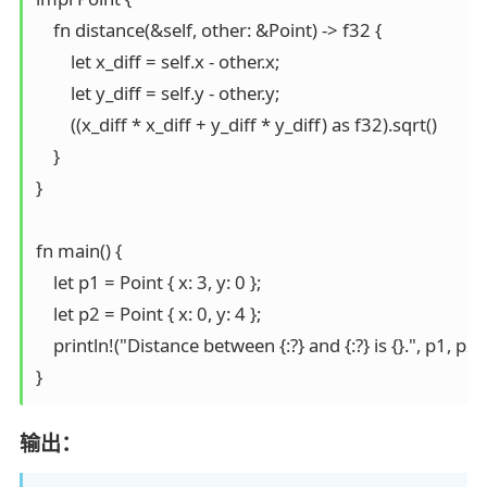
    fn distance(&self, other: &Point) -> f32 {

        let x_diff = self.x - other.x;

        let y_diff = self.y - other.y;

        ((x_diff * x_diff + y_diff * y_diff) as f32).sqrt()

    }

}

fn main() {

    let p1 = Point { x: 3, y: 0 };

    let p2 = Point { x: 0, y: 4 };

    println!("Distance between {:?} and {:?} is {}.", p1, p2
}
输出：