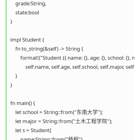
    grade:String,

    state:bool

}

impl Student {  

    fn to_string(&self) -> String {  

        format!("Student {{ name: {}, age: {}, school: {}, major
            self.name, self.age, self.school, self.major, self.gr
    }  

} 

fn main() {

    let school = String::from("东南大学");

    let major = String::from("土木工程学院");

    let s = Student{

        name:String::from("杨程"),
