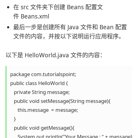
在 src 文件夹下创建 Beans 配置文
件 Beans.xml
最后一步是创建所有 Java 文件和 Bean 配置
文件的内容，并按以下说明运行应用程序。
以下是 HelloWorld.java 文件的内容：
package com.tutorialspoint;

public class HelloWorld {

   private String message;

   public void setMessage(String message){

      this.message  = message;

   }

   public void getMessage(){

      System.out.println("Your Message : " + message);
