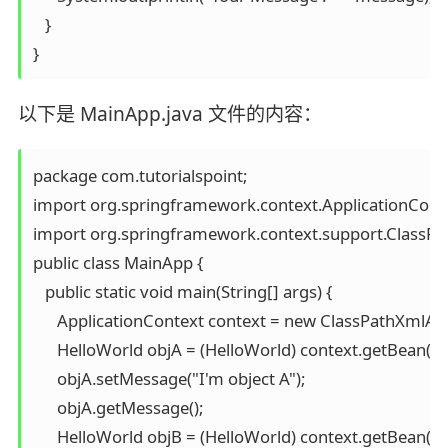
   }

}
以下是 MainApp.java 文件的内容：
package com.tutorialspoint;

import org.springframework.context.ApplicationConte
import org.springframework.context.support.ClassPat
public class MainApp {

   public static void main(String[] args) {

      ApplicationContext context = new ClassPathXmlAp
      HelloWorld objA = (HelloWorld) context.getBean("h
      objA.setMessage("I'm object A");

      objA.getMessage();

      HelloWorld objB = (HelloWorld) context.getBean("h