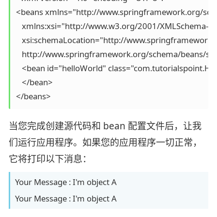
<beans xmlns="http://www.springframework.org/sch
   xmlns:xsi="http://www.w3.org/2001/XMLSchema-ins
   xsi:schemaLocation="http://www.springframework.
   http://www.springframework.org/schema/beans/spri
   <bean id="helloWorld" class="com.tutorialspoint.He
   </bean>

</beans>
当您完成创建源代码和 bean 配置文件后，让我
们运行应用程序。如果您的应用程序一切正常，
它将打印以下消息：
Your Message : I'm object A
Your Message : I'm object A