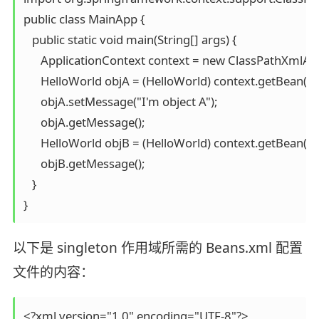
public class MainApp {

   public static void main(String[] args) {

      ApplicationContext context = new ClassPathXmlAp
      HelloWorld objA = (HelloWorld) context.getBean("h
      objA.setMessage("I'm object A");

      objA.getMessage();

      HelloWorld objB = (HelloWorld) context.getBean("h
      objB.getMessage();

   }

}
以下是 singleton 作用域所需的 Beans.xml 配置
文件的内容：
<?xml version="1.0" encoding="UTF-8"?>
