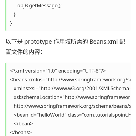
      objB.getMessage();

   }

}
以下是 prototype 作用域所需的 Beans.xml 配
置文件的内容：
<?xml version="1.0" encoding="UTF-8"?>

<beans xmlns="http://www.springframework.org/sch
   xmlns:xsi="http://www.w3.org/2001/XMLSchema-ins
   xsi:schemaLocation="http://www.springframework.
   http://www.springframework.org/schema/beans/spri
   <bean id="helloWorld" class="com.tutorialspoint.He
   </bean>

</beans>