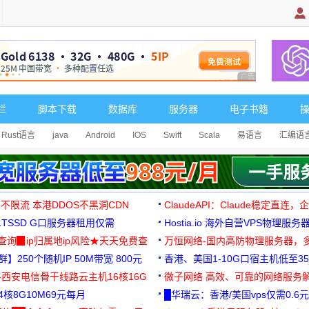
广告 商业广告，理
栏
脚本下载
数据库
服务器
电子书籍
Rust语言
java
Android
IOS
Swift
Scala
易语言
汇编语
 不限流 本港DDOS不黑洞CDN
ClaudeAPI：Claude稳定直连
G1TSSD G口服务器租用仅需
Hostia.io 海外自营VPS物理服务
可免费测试
址查询▉ip归属地ip风险★天天免费查
万恒网络-国内高防物理服务器，
】250个随机IP 50M带宽 800元
99元/月起
香港、美国1-10G口宿主机低至35
-西安电信骨干线路云主机16核16G
微子网络 高效、可靠的网络服务
核8G10M69元每月
█华瑞云：香港/美国vps仅需0.6元