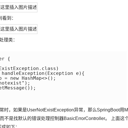
直到看到：
常处理类：
r {

ExistException.class)

 handleException(Exception e){

 = new HashMap<>();

otexist");

tMessage());

，如果是UserNotExistException异常，那么SpringBoot用M
来处理，而不是找默认的错误处理控制器BasicErrorController。 上面这
写成如下：