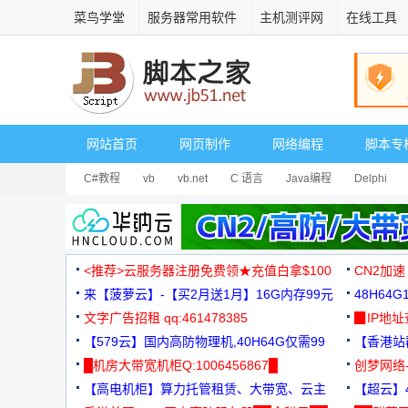
菜鸟学堂
服务器常用软件
主机测评网
在线工具
网站首页
网页制作
网络编程
脚本专
C#教程
vb
vb.net
C 语言
Java编程
Delphi
<推荐>云服务器注册免费领★充值白拿$100
CN2加速
来【菠萝云】-【买2月送1月】16G内存99元
48H64
文字广告招租 qq:461478385
3000+
▉IP地
【579云】国内高防物理机,40H64G仅需99
【香港站群
元
█机房大带宽机柜Q:1006456867█
创梦网络
【高电机柜】算力托管租赁、大带宽、云主
88元/月
【超云】4