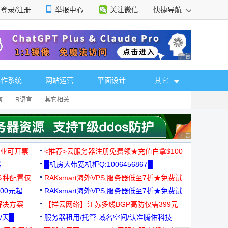
登录/注册
举报中心
关注微信
快捷导航
性选择
广告 商业广告，理
操作系统
网站运营
平面设计
其它
言
R语言
其它相关
广告 商业广告，理
，企业可开票
<推荐>云服务器注册免费领★充值白拿$100
器
█机房大带宽机柜Q:1006456867█
多种配置仅
RAKsmart海外VPS,服务器低至7折★免费试
00元起
用★
RAKsmart海外VPS,服务器低至7折★免费试
解决方案
用★
【祥云网络】江苏多线BGP高防仅需399元
/天█
服务器租用/托管-域名空间/认准腾佑科技