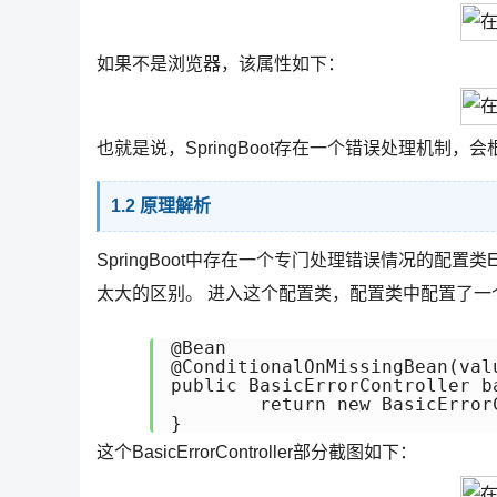
如果不是浏览器，该属性如下：
也就是说，SpringBoot存在一个错误处理机制
1.2 原理解析
SpringBoot中存在一个专门处理错误情况的配置类Err
太大的区别。 进入这个配置类，配置类中配置了一个BasicE
@Bean

@ConditionalOnMissingBean(val
public BasicErrorController b
	return new BasicErrorController(errorAttributes, this.serverProperties.getError(), errorViewResolvers.orderedStream().collect(Collectors.toList()));

}
这个BasicErrorController部分截图如下：