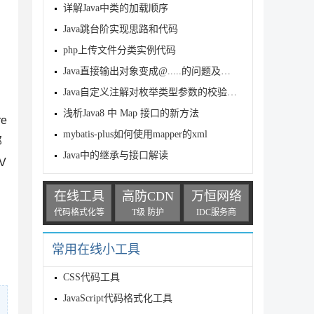
详解Java中类的加载顺序
Java跳台阶实现思路和代码
php上传文件分类实例代码
Java直接输出对象变成@.....的问题及解决
Java自定义注解对枚举类型参数的校验方法
浅析Java8 中 Map 接口的新方法
e
mybatis-plus如何使用mapper的xml
那
Java中的继承与接口解读
V
在线工具
高防CDN
万恒网络
代码格式化等
T级 防护
IDC服务商
常用在线小工具
CSS代码工具
JavaScript代码格式化工具