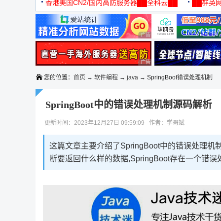
机
香港美国CN2/国内高防服务器██全科云██
██群英网
◆◆◆
广告 商业广告，理性选择
广告 商业广告，理性选择
您的位置：
首页
→
软件编程
→
java
→ SpringBoot错误处理机制
SpringBoot中的错误处理机制源码解析
更新时间：2023年12月27日 09:59:09 作者：学哥斌
这篇文章主要介绍了SpringBoot中的错误处理机制源码
断要返回什么样的数据,SpringBoot存在一