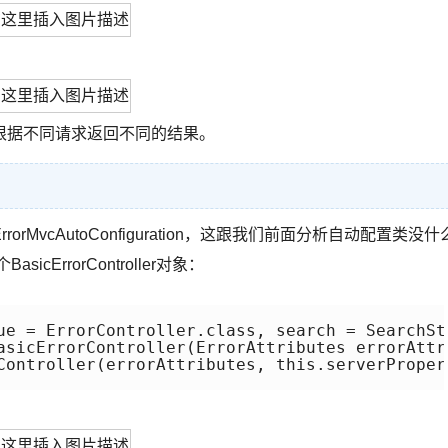
，会根据不同请求返回不同的结果。
orMvcAutoConfiguration，这跟我们前面分析自动配置类没什
rrorController对象：
ue = ErrorController.class, search = SearchStr
asicErrorController(ErrorAttributes errorAttr