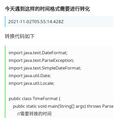
今天遇到这样的时间格式需要进行转化
2021-11-02T05:55:14.428Z
转换代码如下
import java.text.DateFormat;

import java.text.ParseException;

import java.text.SimpleDateFormat;

import java.util.Date;

import java.util.Locale;

public class TimeFormat {

    public static void main(String[] args) throws ParseEx
        //需要转换的时间
