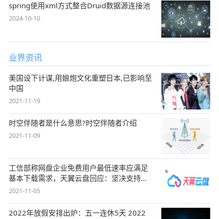
spring使用xml方式整合Druid数据源连接池
2024-10-10
业界资讯
美国设下计谋,用娘炮文化重塑日本,已影响至
中国
2021-11-19
时空伴随者是什么意思?时空伴随者介绍
2021-11-09
工信部称网盘企业免费用户最低速率应满足
基本下载需求，天翼云盘回应：坚决支持，
始终
2021-11-05
2022年放假安排出炉：五一连休5天 2022