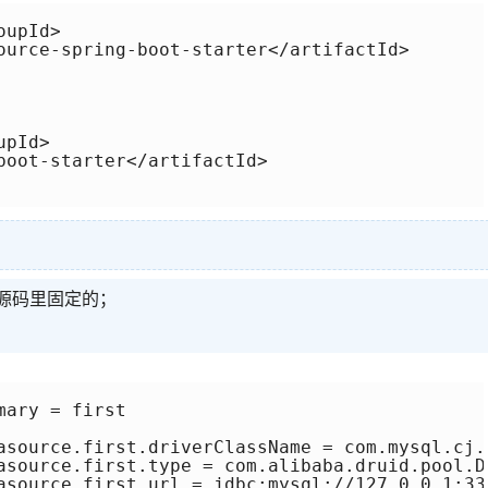
upId>

ource-spring-boot-starter</artifactId>

pId>

boot-starter</artifactId>

idou源码里固定的；
ary = first

asource.first.driverClassName = com.mysql.cj.j
asource.first.type = com.alibaba.druid.pool.Dr
asource.first.url = jdbc:mysql://127.0.0.1:33