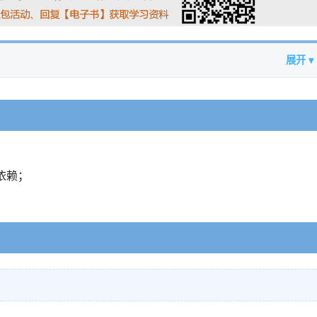
展开 ▾
ce依赖；