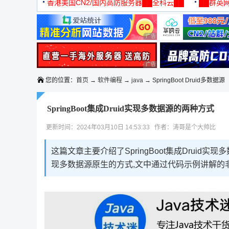
机
香港美国CN2/国内高防服务器██全科云██
██群英网
◆◆◆
广告 商业广告，理性选择
广告 商业广告，理性选择
您的位置：
首页
→
软件编程
→
java
→ SpringBoot Druid多数据源
SpringBoot集成Druid实现多数据源的两种方式
更新时间：2024年03月10日 14:53:33 作者：涛哥是个大帅比
这篇文章主要介绍了SpringBoot集成Druid实现
现多数据源原生的方式,文中通过代码示例讲解的