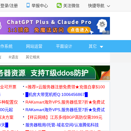
登录/注册
举报中心
关注微信
快捷导航
性选择
广告 商业广告，理
操作系统
网站运营
平面设计
其它
言
R语言
其它相关
广告 商业广告，理
，企业可开票
<推荐>云服务器注册免费领★充值白拿$100
器
█机房大带宽机柜Q:1006456867█
多种配置仅
RAKsmart海外VPS,服务器低至7折★免费试
00元起
用★
RAKsmart海外VPS,服务器低至7折★免费试
解决方案
用★
【祥云网络】江苏多线BGP高防仅需399元
/天█
服务器租用/托管-域名空间/认准腾佑科技