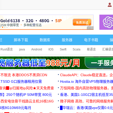
广告 商业广告，理
栏
脚本下载
数据库
服务器
电子书籍
Rust语言
java
Android
IOS
Swift
Scala
易语言
汇编语
 不限流 本港DDOS不黑洞CDN
ClaudeAPI：Claude稳定直连
G1TSSD G口服务器租用仅需
Hostia.io 海外自营VPS物理服务
可免费测试
址查询▉ip归属地ip风险★天天免费查
万恒网络-国内高防物理服务器，
】250个随机IP 50M带宽 800元
99元/月起
香港、美国1-10G口宿主机低至35
-西安电信骨干线路云主机16核16G
微子网络 高效、可靠的网络服务
核8G10M69元每月
█华瑞云：香港/美国vps仅需0.6元