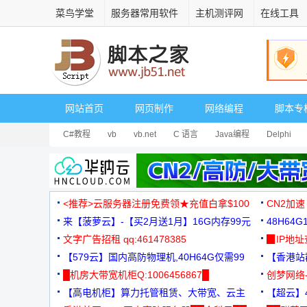
菜鸟学堂
服务器常用软件
主机测评网
在线工具
网站首页
网页制作
网络编程
脚本专
C#教程
vb
vb.net
C 语言
Java编程
Delphi
<推荐>云服务器注册免费领★充值白拿$100
CN2加速
来【菠萝云】-【买2月送1月】16G内存99元
48H64
文字广告招租 qq:461478385
3000+
▉IP地
【579云】国内高防物理机,40H64G仅需99
【香港站群
元
█机房大带宽机柜Q:1006456867█
创梦网络
【高电机柜】算力托管租赁、大带宽、云主
88元/月
【超云】4