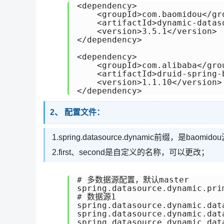
<dependency>

    <groupId>com.baomidou</gro
    <artifactId>dynamic-datas
    <version>3.5.1</version>

</dependency>

<dependency>

    <groupId>com.alibaba</grou
    <artifactId>druid-spring-
    <version>1.1.10</version>

</dependency>
2、 配置文件：
1.spring.datasource.dynamic前缀，是baom
2.first、second是自定义的名称，可以更改；
# 多数据源配置，默认master

spring.datasource.dynamic.prim
# 数据源1

spring.datasource.dynamic.dat
spring.datasource.dynamic.dat
spring.datasource.dynamic.dat