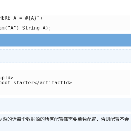
ERE A = #{A}")

am("A") String A);
pId>

boot-starter</artifactId>

置继承，多数据源的话每个数据源的所有配置都需要单独配置，否则配置不会