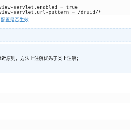
view-servlet.enabled = true

view-servlet.url-pattern = /druid/*
id查看配置是否生效
就近原则，方法上注解优先于类上注解；