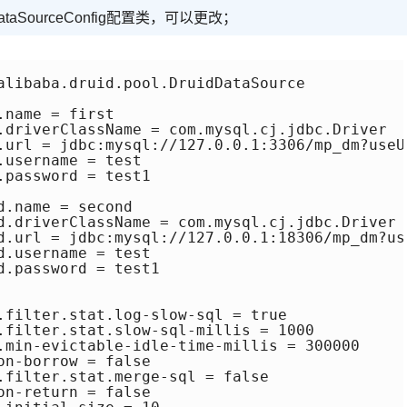
DataSourceConfig配置类，可以更改；
alibaba.druid.pool.DruidDataSource

name = first

.driverClassName = com.mysql.cj.jdbc.Driver

.url = jdbc:mysql://127.0.0.1:3306/mp_dm?useU
username = test

password = test1

.name = second

d.driverClassName = com.mysql.cj.jdbc.Driver

d.url = jdbc:mysql://127.0.0.1:18306/mp_dm?us
.username = test

.password = test1

.filter.stat.log-slow-sql = true

.filter.stat.slow-sql-millis = 1000

.min-evictable-idle-time-millis = 300000

n-borrow = false

.filter.stat.merge-sql = false

n-return = false
