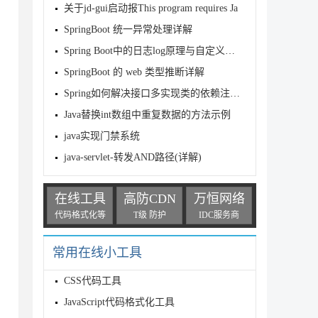
关于jd-gui启动报This program requires Ja
SpringBoot 统一异常处理详解
jdbc.Driver

Spring Boot中的日志log原理与自定义日志格式
ruidDataSource

8306/mp_dm?useUnicode=true&characterEncoding=
SpringBoot 的 web 类型推断详解
Spring如何解决接口多实现类的依赖注入冲突
Java替换int数组中重复数据的方法示例
java实现门禁系统
java-servlet-转发AND路径(详解)
在线工具
高防CDN
万恒网络
代码格式化等
T级 防护
IDC服务商
常用在线小工具
true

CSS代码工具
size = 20

JavaScript代码格式化工具