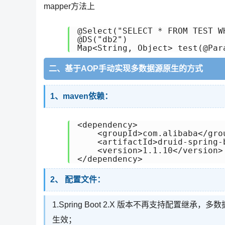
mapper方法上
@Select("SELECT * FROM TEST WH
@DS("db2")

Map<String, Object> test(@Par
二、基于AOP手动实现多数据源原生的方式
1、maven依赖：
<dependency>

    <groupId>com.alibaba</grou
    <artifactId>druid-spring-
    <version>1.1.10</version>

</dependency>
2、 配置文件：
1.Spring Boot 2.X 版本不再支持配
生效；