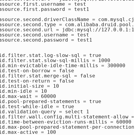
asource.first.username = test

asource.first.password = test1

asource.second.driverClassName = com.mysql.cj.
asource.second.type = com.alibaba.druid.pool.D
asource.second.url = jdbc:mysql://127.0.0.1:1
asource.second.username = test

asource.second.password = test1

id.filter.stat.log-slow-sql = true

id.filter.stat.slow-sql-millis = 1000

id.min-evictable-idle-time-millis = 300000

id.test-on-borrow = false

id.filter.stat.merge-sql = false

id.test-on-return = false

d.initial-size = 10

d.min-idle = 10

d.max-wait = 60000

id.pool-prepared-statements = true

id.test-while-idle = true

id.validation-query = select 1

id.filter.wall.config.multi-statement-allow = 
id.time-between-eviction-runs-millis = 60000

id.max-pool-prepared-statement-per-connection-
d.max-active = 100
