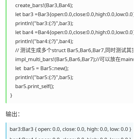
    create_bars!(Bar3,Bar4);

    let bar3 =Bar3{open:0.0,close:0.0,high:0.0,low:0.0};

    println!("bar3:{:?}",bar3);

    let bar4 =Bar4{open:0.0,close:0.0,high:0.0,low:0.0};

    println!("bar4:{:?}",bar4);

    // 测试生成多个struct Bar5,Bar6,Bar7,同时测试其
    impl_multi_bars!(Bar5,Bar6,Bar7);//可以
    let  bar5 = Bar5::new();

    println!("bar5:{:?}",bar5);

    bar5.print_self();

}
输出：
bar3:Bar3 { open: 0.0, close: 0.0, high: 0.0, low: 0.0 }