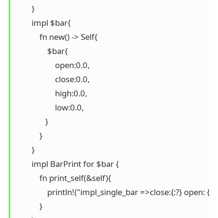
        }

        impl $bar{

            fn new() -> Self{

                $bar{

                    open:0.0,

                    close:0.0,

                    high:0.0,

                    low:0.0,

               }

            }

        }

        impl BarPrint for $bar {

            fn print_self(&self){

                println!("impl_single_bar =>close:{:?} open: {
            }
