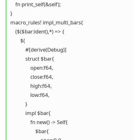
    fn print_self(&self);

}

macro_rules! impl_multi_bars{

    ($($bar:ident),*) => {

        $(

            #[derive(Debug)]

            struct $bar{

                open:f64,

                close:f64,

                high:f64,

                low:f64,

            }

            impl $bar{

                fn new() -> Self{

                    $bar{
