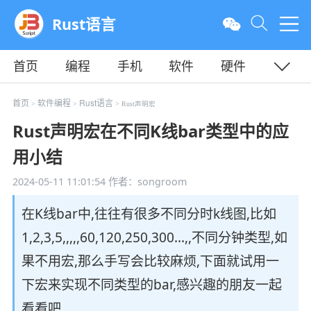
Rust语言
首页
编程
手机
软件
硬件
教程
平面
服务器
首页
软件编程
Rust语言
>
>
> Rust声明宏
Rust声明宏在不同K线bar类型中的应
用小结
2024-05-11 11:01:54
作者：songroom
在K线bar中,往往有很多不同分时k线图,比如
1,2,3,5,,,,,60,120,250,300…,,不同分钟类型,如
果不用宏,那么手写会比较麻烦,下面就试用一
下宏来实现不同类型的bar,感兴趣的朋友一起
看看吧