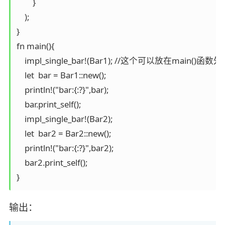
        }

    );

}

fn main(){

    impl_single_bar!(Bar1); //这个可以放在main()函
    let  bar = Bar1::new();

    println!("bar:{:?}",bar);

    bar.print_self(); 

    impl_single_bar!(Bar2);

    let  bar2 = Bar2::new();

    println!("bar:{:?}",bar2);

    bar2.print_self(); 

}
输出：