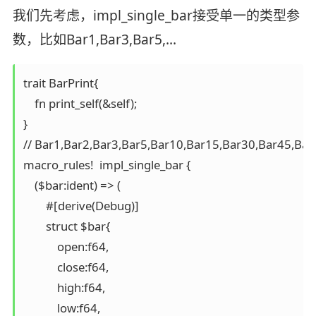
我们先考虑，impl_single_bar接受单一的类型参
数，比如Bar1,Bar3,Bar5,…
trait BarPrint{

    fn print_self(&self);

}

// Bar1,Bar2,Bar3,Bar5,Bar10,Bar15,Bar30,Bar45,Bar60,
macro_rules!  impl_single_bar {

    ($bar:ident) => (

        #[derive(Debug)]

        struct $bar{

            open:f64,

            close:f64,

            high:f64,

            low:f64,
