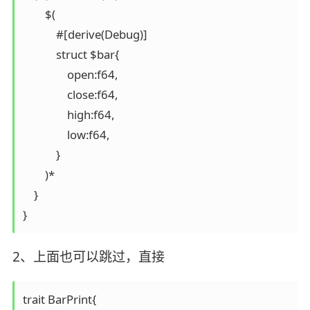
        $(

            #[derive(Debug)]

            struct $bar{

                open:f64,

                close:f64,

                high:f64,

                low:f64,

            }

        )*

    }

}
2、上面也可以跳过，直接
trait BarPrint{
