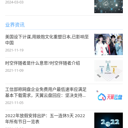
2024-03-03
业界资讯
美国设下计谋,用娘炮文化重塑日本,已影响至
中国
2021-11-19
时空伴随者是什么意思?时空伴随者介绍
2021-11-09
工信部称网盘企业免费用户最低速率应满足
基本下载需求，天翼云盘回应：坚决支持，
始终
2021-11-05
2022年放假安排出炉：五一连休5天 2022
年所有节日一览表