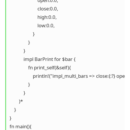
                        open:0.0,

                        close:0.0,

                        high:0.0,

                        low:0.0,

                    }

                }

            }

            impl BarPrint for $bar {

                fn print_self(&self){

                    println!("impl_multi_bars => close:{:?} ope
                }

            }

        )*

    }      

}

fn main(){
