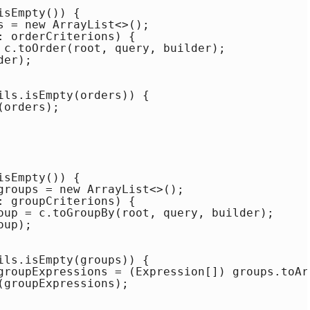
sEmpty()) {

s = new ArrayList<>();

 orderCriterions) {

 c.toOrder(root, query, builder);

er);

ils.isEmpty(orders)) {

orders);

sEmpty()) {

groups = new ArrayList<>();

 groupCriterions) {

oup = c.toGroupBy(root, query, builder);

up);

ils.isEmpty(groups)) {

groupExpressions = (Expression[]) groups.toArr
groupExpressions);
