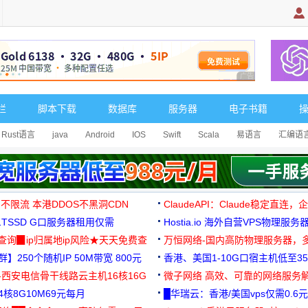
广告 商业广告，理
栏
脚本下载
数据库
服务器
电子书籍
Rust语言
java
Android
IOS
Swift
Scala
易语言
汇编语
 不限流 本港DDOS不黑洞CDN
ClaudeAPI：Claude稳定直连
G1TSSD G口服务器租用仅需
Hostia.io 海外自营VPS物理服务
可免费测试
址查询▉ip归属地ip风险★天天免费查
万恒网络-国内高防物理服务器，
】250个随机IP 50M带宽 800元
99元/月起
香港、美国1-10G口宿主机低至35
-西安电信骨干线路云主机16核16G
微子网络 高效、可靠的网络服务
核8G10M69元每月
█华瑞云：香港/美国vps仅需0.6元