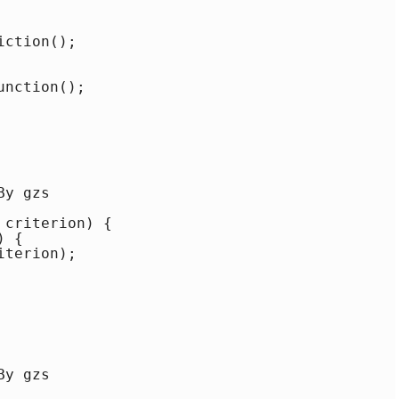
ction();

nction();

y gzs

criterion) {

 {

terion);

y gzs
