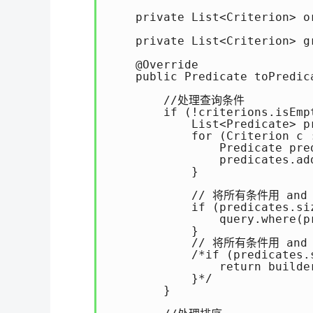
    private List<Criterion> o
    private List<Criterion> g
    @Override

    public Predicate toPredic
                             
        //处理查询条件

        if (!criterions.isEmpt
            List<Predicate> p
            for (Criterion c :
                Predicate pre
                predicates.add
            }

            // 将所有条件用 and
            if (predicates.siz
                query.where(p
            }

            // 将所有条件用 and
            /*if (predicates.s
                return builde
            }*/

        }
