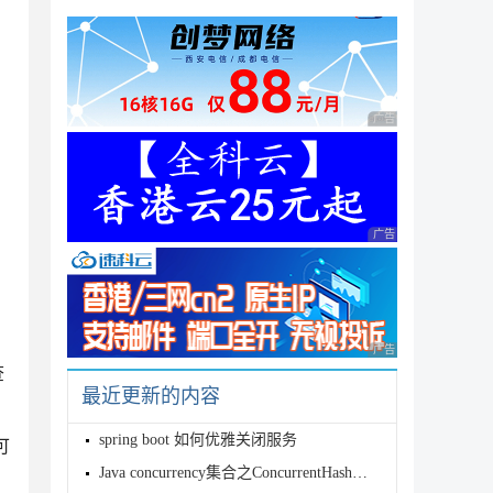
if(?2 !='',info=?2,1=1)  ",nativeQuery = true
广告 商业广告，理性
1) and if(:info !='',info= :info,1=1)  ",nati
广告 商业广告，理性
ame=:#{#testDemo.name},1=1) and if(:#{#testDe
广告 商业广告，理性
查
最近更新的内容
spring boot 如何优雅关闭服务
可
Java concurrency集合之ConcurrentHashMap_动