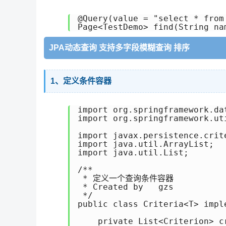
@Query(value = "select * from
JPA动态查询 支持多字段模糊查询 排序
1、定义条件容器
import org.springframework.da
import org.springframework.uti
import javax.persistence.crite
import java.util.ArrayList;

import java.util.List;

/**

 * 定义一个查询条件容器

 * Created by   gzs

 */

public class Criteria<T> impl
    private List<Criterion> c