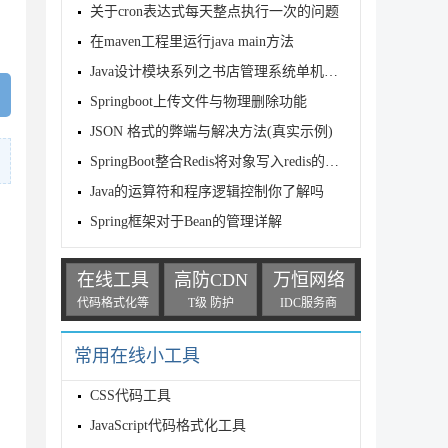
关于cron表达式每天整点执行一次的问题
if(?2 !='',info=?2,1=1)  ",nativeQuery = true
在maven工程里运行java main方法
Java设计模块系列之书店管理系统单机版(三)
Springboot上传文件与物理删除功能
JSON 格式的弊端与解决方法(真实示例)
SpringBoot整合Redis将对象写入redis的实现
Java的运算符和程序逻辑控制你了解吗
Spring框架对于Bean的管理详解
在线工具
高防CDN
万恒网络
代码格式化等
T级 防护
IDC服务商
常用在线小工具
CSS代码工具
JavaScript代码格式化工具