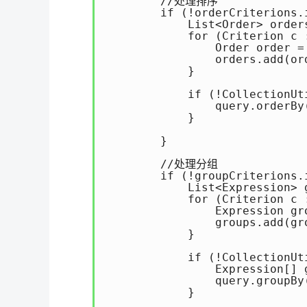
        //处理排序

        if (!orderCriterions.i
            List<Order> order
            for (Criterion c :
                Order order =
                orders.add(ord
            }

            if (!CollectionUt
                query.orderBy(
            }

        }

        //处理分组

        if (!groupCriterions.i
            List<Expression> 
            for (Criterion c :
                Expression gr
                groups.add(gro
            }

            if (!CollectionUt
                Expression[] 
                query.groupBy(
            }
