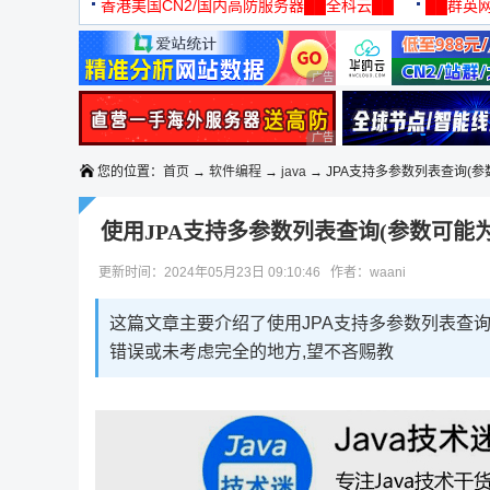
机
香港美国CN2/国内高防服务器██全科云██
██群英网
◆◆◆
广告 商业广告，理性选择
广告 商业广告，理性选择
您的位置：
首页
→
软件编程
→
java
→ JPA支持多参数列表查询(参
使用JPA支持多参数列表查询(参数可能为
更新时间：2024年05月23日 09:10:46 作者：waani
这篇文章主要介绍了使用JPA支持多参数列表查询
错误或未考虑完全的地方,望不吝赐教