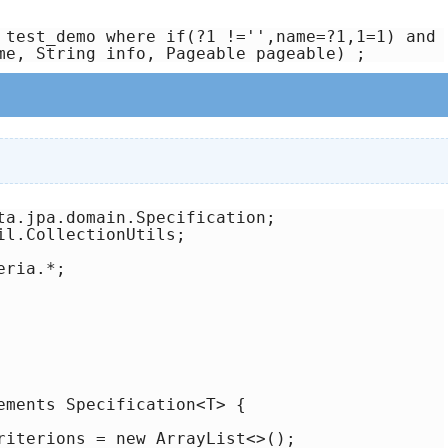
 test_demo where if(?1 !='',name=?1,1=1) and 
ta.jpa.domain.Specification;

l.CollectionUtils;

ria.*;

ements Specification<T> {

riterions = new ArrayList<>();
