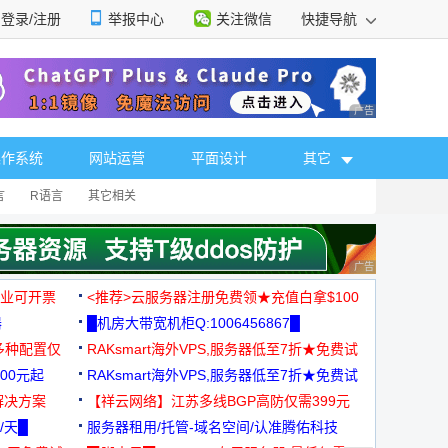
登录/注册
举报中心
关注微信
快捷导航
性选择
广告 商业广告，理
操作系统
网站运营
平面设计
其它
言
R语言
其它相关
广告 商业广告，理
，企业可开票
<推荐>云服务器注册免费领★充值白拿$100
器
█机房大带宽机柜Q:1006456867█
多种配置仅
RAKsmart海外VPS,服务器低至7折★免费试
00元起
用★
RAKsmart海外VPS,服务器低至7折★免费试
解决方案
用★
【祥云网络】江苏多线BGP高防仅需399元
/天█
服务器租用/托管-域名空间/认准腾佑科技