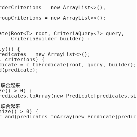
rderCriterions = new ArrayList<>();

roupCriterions = new ArrayList<>();

ate(Root<T> root, CriteriaQuery<?> query,

    CriteriaBuilder builder) {

y()) {

redicates = new ArrayList<>();

 criterions) {

dicate = c.toPredicate(root, query, builder);

(predicate);

 联合起来

e() > 0) {

redicates.toArray(new Predicate[predicates.siz
 联合起来

ize() > 0) {

r.and(predicates.toArray(new Predicate[predica