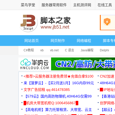
菜鸟学堂
服务器常用软件
主机测评网
在线工具
网站首页
网页制作
网络编程
脚本专
C#教程
vb
vb.net
C 语言
Java编程
Delphi
<推荐>云服务器注册免费领★充值白拿$100
CN2加速
来【菠萝云】-【买2月送1月】16G内存99元
48H64
文字广告招租 qq:461478385
3000+
▉IP地
【579云】国内高防物理机,40H64G仅需99
【香港站群
元
█机房大带宽机柜Q:1006456867█
创梦网络
【高电机柜】算力托管租赁、大带宽、云主
88元/月
【超云】4