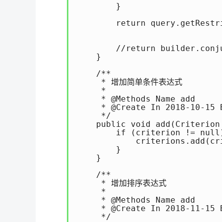
        }

        return query.getRestri
        //return builder.conju
    }

    /**

     * 增加简单条件表达式

     *

     * @Methods Name add

     * @Create In 2018-10-15 B
     */

    public void add(Criterion 
        if (criterion != null)
            criterions.add(cri
        }

    }

    /**

     * 增加排序表达式

     *

     * @Methods Name add

     * @Create In 2018-11-15 B
     */
