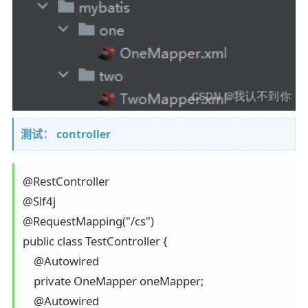
测试： controller
@RestController

@Slf4j

@RequestMapping("/cs")

public class TestController {

    @Autowired

    private OneMapper oneMapper;

    @Autowired
