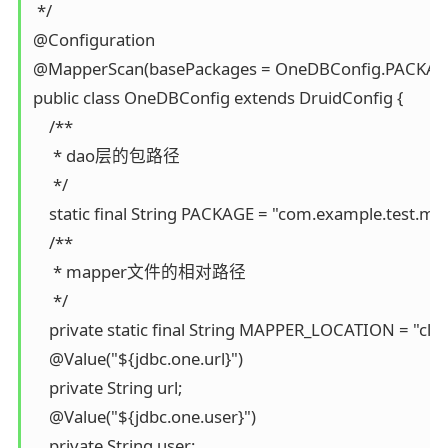
 */

@Configuration

@MapperScan(basePackages = OneDBConfig.PACKAGE, s
public class OneDBConfig extends DruidConfig {

    /**

     * dao层的包路径

     */

    static final String PACKAGE = "com.example.test.map
    /**

     * mapper文件的相对路径

     */

    private static final String MAPPER_LOCATION = "cla
    @Value("${jdbc.one.url}")

    private String url;

    @Value("${jdbc.one.user}")

    private String user;
