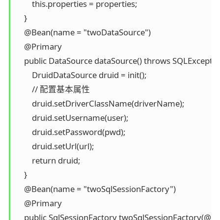
        this.properties = properties;

    }

    @Bean(name = "twoDataSource")

    @Primary

    public DataSource dataSource() throws SQLException
        DruidDataSource druid = init();

        // 配置基本属性

        druid.setDriverClassName(driverName);

        druid.setUsername(user);

        druid.setPassword(pwd);

        druid.setUrl(url);

        return druid;

    }

    @Bean(name = "twoSqlSessionFactory")

    @Primary

    public SqlSessionFactory twoSqlSessionFactory(@Q