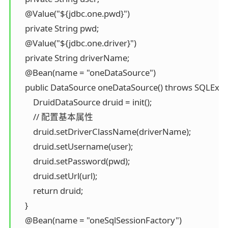
    @Value("${jdbc.one.pwd}")

    private String pwd;

    @Value("${jdbc.one.driver}")

    private String driverName;

    @Bean(name = "oneDataSource")

    public DataSource oneDataSource() throws SQLExcep
        DruidDataSource druid = init();

        // 配置基本属性

        druid.setDriverClassName(driverName);

        druid.setUsername(user);

        druid.setPassword(pwd);

        druid.setUrl(url);

        return druid;

    }

    @Bean(name = "oneSqlSessionFactory")
