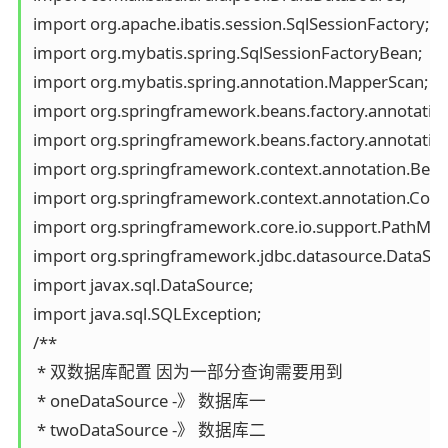
import org.apache.ibatis.session.SqlSessionFactory;

import org.mybatis.spring.SqlSessionFactoryBean;

import org.mybatis.spring.annotation.MapperScan;

import org.springframework.beans.factory.annotation.Q
import org.springframework.beans.factory.annotation.
import org.springframework.context.annotation.Bean;
import org.springframework.context.annotation.Config
import org.springframework.core.io.support.PathMat
import org.springframework.jdbc.datasource.DataSou
import javax.sql.DataSource;

import java.sql.SQLException;

/**

 * 双数据库配置 因为一部分查询需要用到

 * oneDataSource -》 数据库一

 * twoDataSource -》 数据库二
