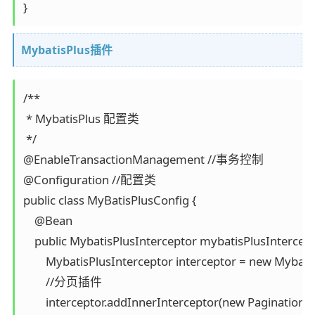
}
MybatisPlus插件
/**

 * MybatisPlus 配置类

 */

@EnableTransactionManagement //事务控制

@Configuration //配置类

public class MyBatisPlusConfig {

    @Bean

    public MybatisPlusInterceptor mybatisPlusIntercepto
        MybatisPlusInterceptor interceptor = new Mybatis
        //分页插件

        interceptor.addInnerInterceptor(new Pagination