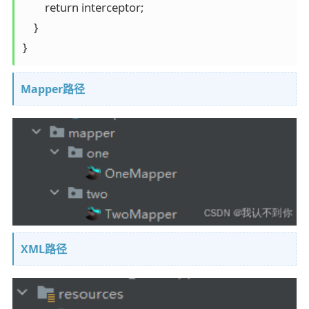
        return interceptor;

    }

}
Mapper路径
XML路径