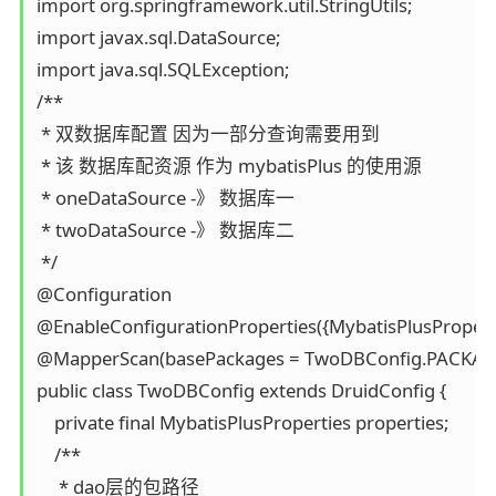
import org.springframework.util.StringUtils;

import javax.sql.DataSource;

import java.sql.SQLException;

/**

 * 双数据库配置 因为一部分查询需要用到

 * 该 数据库配资源 作为 mybatisPlus 的使用源

 * oneDataSource -》 数据库一

 * twoDataSource -》 数据库二

 */

@Configuration

@EnableConfigurationProperties({MybatisPlusPropertie
@MapperScan(basePackages = TwoDBConfig.PACKAGE, s
public class TwoDBConfig extends DruidConfig {

    private final MybatisPlusProperties properties;

    /**

     * dao层的包路径
