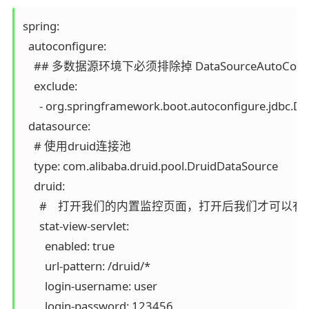
spring:

  autoconfigure:

    ## 多数据源环境下必须排除掉 DataSourceAutoCo
    exclude:

      - org.springframework.boot.autoconfigure.jdbc.D
  datasource:

    # 使用druid连接池

    type: com.alibaba.druid.pool.DruidDataSource

    druid:

      #    打开我们的内置监控页面，打开后我们才可以有
      stat-view-servlet:

        enabled: true

        url-pattern: /druid/*

        login-username: user

        login-password: 123456
