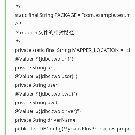
     */

    static final String PACKAGE = "com.example.test.map
    /**

     * mapper文件的相对路径

     */

    private static final String MAPPER_LOCATION = "cla
    @Value("${jdbc.two.url}")

    private String url;

    @Value("${jdbc.two.user}")

    private String user;

    @Value("${jdbc.two.pwd}")

    private String pwd;

    @Value("${jdbc.two.driver}")

    private String driverName;

    public TwoDBConfig(MybatisPlusProperties propertie