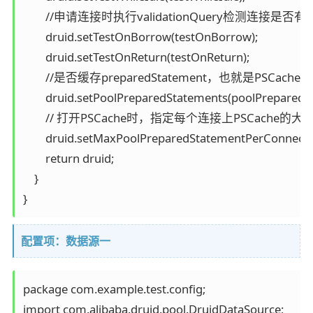
        //申请连接时执行validationQuery检测连接是否有效
        druid.setTestOnBorrow(testOnBorrow);

        druid.setTestOnReturn(testOnReturn);

        //是否缓存preparedStatement，也就是PSCa
        druid.setPoolPreparedStatements(poolPreparedS
        // 打开PSCache时，指定每个连接上PSCache的大小
        druid.setMaxPoolPreparedStatementPerConnec
        return druid;

    }

}
配置项：数据源一
package com.example.test.config;

import com.alibaba.druid.pool.DruidDataSource;
