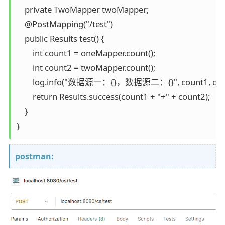
    private TwoMapper twoMapper;

    @PostMapping("/test")

    public Results test() {

        int count1 = oneMapper.count();

        int count2 = twoMapper.count();

        log.info("数据源一：{}，数据源二：{}", count1, coun
        return Results.success(count1 + "+" + count2);

    }

}
postman: