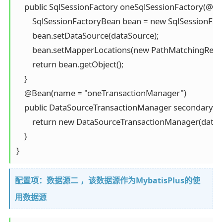
    public SqlSessionFactory oneSqlSessionFactory(@Q
        SqlSessionFactoryBean bean = new SqlSessionFact
        bean.setDataSource(dataSource);

        bean.setMapperLocations(new PathMatchingRe
        return bean.getObject();

    }

    @Bean(name = "oneTransactionManager")

    public DataSourceTransactionManager secondaryTr
        return new DataSourceTransactionManager(dataS
    }

}
配置项：数据源二 ，该数据源作为MybatisPlus的使
用数据源