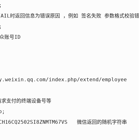


de为FAIL时返回信息为错误原因 ，例如 签名失败 参数格式校验错


众账号ID

weixin.qq.com/index.php/extend/employee

请求支付的终端设备号等

;

CH16CQ2502SI8ZNMTM67VS   微信返回的随机字符串
