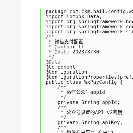
package com.ckm.ball.config.wx
import lombok.Data;

import org.springframework.bo
import org.springframework.co
import org.springframework.ste
/**

 * 微信支付配置

 * @author lf

 * @date 2023/8/30

 */

@Data

@Component

@Configuration

@ConfigurationProperties(prefi
public class WxPayConfig {

    /**

     * 微信公众号appid

     */

    private String appId;

    /**

     * 公众号设置的API v2密钥

     */

    private String apiKey;

    /**

     * 微信商户平台 商户id
