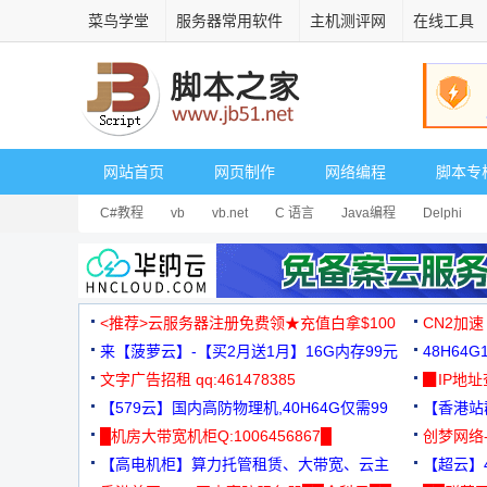
菜鸟学堂
服务器常用软件
主机测评网
在线工具
网站首页
网页制作
网络编程
脚本专
C#教程
vb
vb.net
C 语言
Java编程
Delphi
<推荐>云服务器注册免费领★充值白拿$100
CN2加速
来【菠萝云】-【买2月送1月】16G内存99元
48H64
文字广告招租 qq:461478385
3000+
▉IP地
【579云】国内高防物理机,40H64G仅需99
【香港站群
元
█机房大带宽机柜Q:1006456867█
创梦网络
【高电机柜】算力托管租赁、大带宽、云主
88元/月
【超云】4