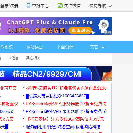
登录/注册
举报中心
关注微信
快捷导航
性选择
广告 商业广告，理
操作系统
网站运营
平面设计
其它
言
R语言
其它相关
广告 商业广告，理
，企业可开票
<推荐>云服务器注册免费领★充值白拿$100
器
█机房大带宽机柜Q:1006456867█
多种配置仅
RAKsmart海外VPS,服务器低至7折★免费试
00元起
用★
RAKsmart海外VPS,服务器低至7折★免费试
解决方案
用★
【祥云网络】江苏多线BGP高防仅需399元
/天█
服务器租用/托管-域名空间/认准腾佑科技