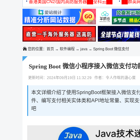
机
香港美国CN2/国内高防服务器██全科云██
██群英网
◆◆◆
广告 商业广告，理性选择
广告 商业广告，理性选择
您的位置：
首页
→
软件编程
→
java
→ Spring Boot 微信支付
Spring Boot 微信小程序接入微信支付功
更新时间：2024年09月19日 11:32:29 作者：令人作呕的溏心蛋
本文详细介绍了使用SpringBoot框架接入微
件、编写支付相关实体类和API地址常量、实现支付服
吧