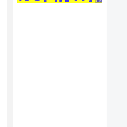
广告 商业广告，理性
tive.php?chapter=4_3

ps://pay.weixin.qq.com/wiki/doc/api/native.
时
