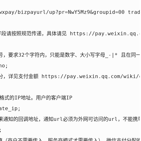
//wxpay/bizpayurl/up?pr=NwY5Mz9&grou
照规范传递，具体请见 https://pay.weixin.qq.com/wi
要求32个字符内，只能是数字、大小写字母_-|* 且在同一个商户号下唯一。
o;

付金额 https://pay.weixin.qq.com/wiki/doc/
两种格式的IP地址。用户的客户端IP

te_ip;

结果通知的回调地址，通知url必须为外网可访问的url，不能携带


d 非必填（商户不需要传入，服务商模式才需要传入） 微信支付分配的