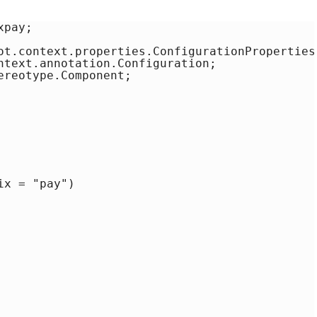
pay;

ot.context.properties.ConfigurationProperties;
ntext.annotation.Configuration;

reotype.Component;

x = "pay")
