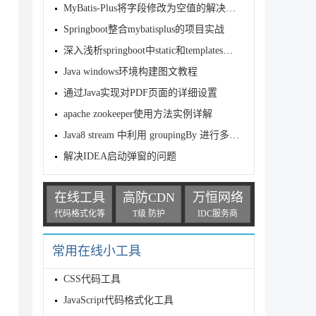
MyBatis-Plus将字段修改为空值的解决方案
Springboot整合mybatisplus的项目实战
深入浅析springboot中static和templates区别
Java windows环境构建图文教程
通过Java实现对PDF页面的详细设置
apache zookeeper使用方法实例详解
Java8 stream 中利用 groupingBy 进行多字段分组求和案
解决IDEA启动弹窗的问题
在线工具
高防CDN
万恒网络
代码格式化等
T级 防护
IDC服务商
常用在线小工具
CSS代码工具
JavaScript代码格式化工具