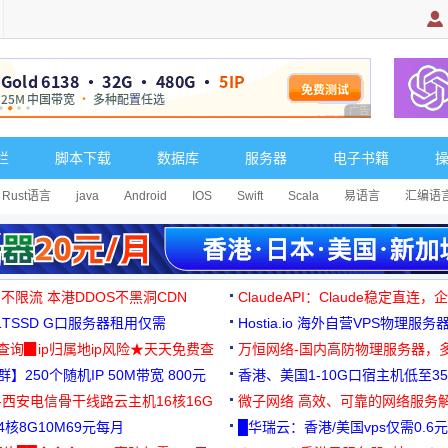
广告 商业广告，理
栏
脚本下载
数据库
服务器
电子书籍
Rust语言
java
Android
IOS
Swift
Scala
易语言
汇编语
 不限流 本港DDOS不黑洞CDN
ClaudeAPI：Claude稳定直连
G1TSSD G口服务器租用仅需
Hostia.io 海外自营VPS物理服务
可免费测试
址查询▉ip归属地ip风险★天天免费查
万恒网络-国内高防物理服务器，
】250个随机IP 50M带宽 800元
99元/月起
香港、美国1-10G口宿主机低至35
-西安电信骨干线路云主机16核16G
微子网络 高效、可靠的网络服务
核8G10M69元每月
█华瑞云：香港/美国vps仅需0.6元