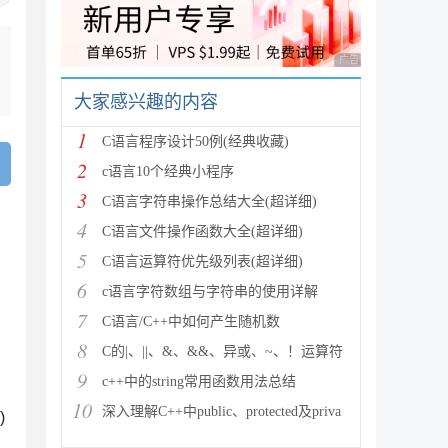
广告 商业广告，理性
大家感兴趣的内容
1
C语言程序设计50例(经典收藏)
2
c语言10个经典小程序
3
C语言字符串操作总结大全(超详细)
4
C语言文件操作函数大全(超详细)
5
C语言运算符优先级列表(超详细)
6
c语言字符数组与字符串的使用详解
7
C语言/C++中如何产生随机数
8
C的|、||、&、&&、异或、~、！运算符
9
c++中的string常用函数用法总结
，
10
深入理解C++中public、protected及priva
)