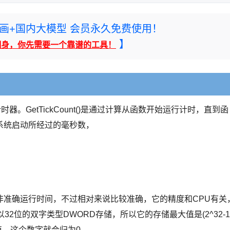
rney绘画+国内大模型 会员永久免费使用！
】
翻身，你先需要一个靠谱的工具！
计时器。GetTickCount()是通过计算从函数开始运行计时，直到函
系统启动所经过的毫秒数，
非准确运行时间，不过相对来说比较准确，它的精度和CPU有关
回值以32位的双字类型DWORD存储，所以它的存储最大值是(2^32-1
值，这个数字就会归为0。