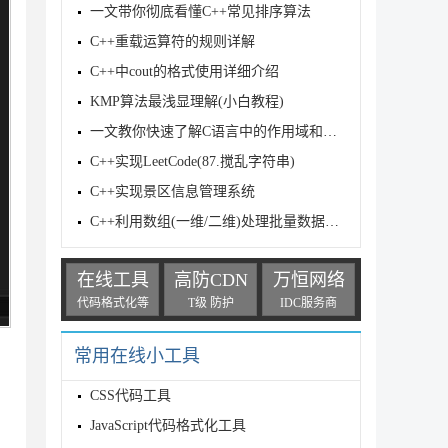
一文带你彻底看懂C++常见排序算法
C++重载运算符的规则详解
C++中cout的格式使用详细介绍
KMP算法最浅显理解(小白教程)
一文教你快速了解C语言中的作用域和常量
C++实现LeetCode(87.搅乱字符串)
C++实现景区信息管理系统
C++利用数组(一维/二维)处理批量数据的方法
在线工具
高防CDN
万恒网络
代码格式化等
T级 防护
IDC服务商
常用在线小工具
CSS代码工具
JavaScript代码格式化工具