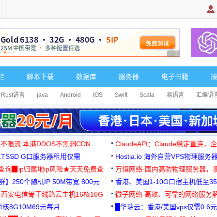
广告 商业广告，理
栏
脚本下载
数据库
服务器
电子书籍
Rust语言
java
Android
IOS
Swift
Scala
易语言
汇编语
 不限流 本港DDOS不黑洞CDN
ClaudeAPI：Claude稳定直连
G1TSSD G口服务器租用仅需
Hostia.io 海外自营VPS物理服务
可免费测试
址查询▉ip归属地ip风险★天天免费查
万恒网络-国内高防物理服务器，
】250个随机IP 50M带宽 800元
99元/月起
香港、美国1-10G口宿主机低至35
-西安电信骨干线路云主机16核16G
微子网络 高效、可靠的网络服务
核8G10M69元每月
█华瑞云：香港/美国vps仅需0.6元