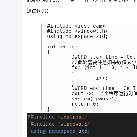
测试代码：
#include <iostream>

#include <windows.h>

using namespace std;

int main()

{

	DWORD star_time = GetTickCount();

	//此处需要注意如果数值太小则检测不出来

	for (int i = 0; i < 100000000; i++)

	{

		i++;

	}

	DWORD end_time = GetTickCount();

	cout << "这个程序运行时间为：" << (end_time - star_time) << "ms." << endl;

	system("pause");

	return 0;

}