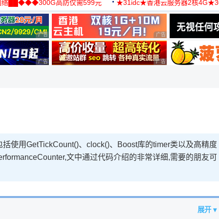
络██◆◆◆300G高防仅需599元
★31idc★香港云服务器2核4G★
用◆
广告 商业广告，理性选择
广告 商业广告，理性选择
广告 商业广告，理性选择
广告 商业广告，理性选择
tTickCount()、clock()、Boost库的timer类以及高精度
eryPerformanceCounter,文中通过代码介绍的非常详细,需要的朋友可
展开 ▾