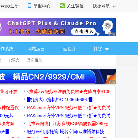
登录/注册
举报中心
关注微信
快捷导航
性选择
广告 商业广告，理
操作系统
网站运营
平面设计
其它
言
R语言
其它相关
广告 商业广告，理
，企业可开票
<推荐>云服务器注册免费领★充值白拿$100
器
█机房大带宽机柜Q:1006456867█
多种配置仅
RAKsmart海外VPS,服务器低至7折★免费试
00元起
用★
RAKsmart海外VPS,服务器低至7折★免费试
解决方案
用★
【祥云网络】江苏多线BGP高防仅需399元
/天█
服务器租用/托管-域名空间/认准腾佑科技