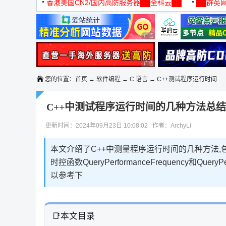
机
香港美国CN2/国内高防服务器██全科云██
██群英网
◆◆◆
广告 商业广告，理性选择
广告 商业广告，理性选择
您的位置：
首页
→
软件编程
→
C 语言
→ C++测试程序运行时间
C++中测试程序运行时间的几种方法总结
更新时间：2024年09月23日 10:08:02 作者：ArchyLi
本文介绍了C++中测量程序运行时间的几种方法,包括使用Ge
时控函数QueryPerformanceFrequency和Qu
以参考下
本文目录