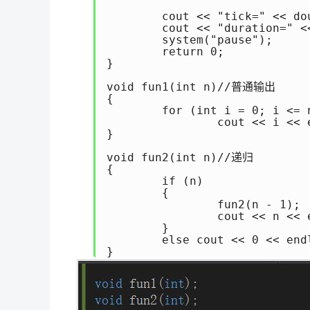
										
	cout << "tick=" << double(End - Begin) << endl;

	cout << "duration=" << duration << endl;

	system("pause");

	return 0;

}

void fun1(int n)//普通输出

{

	for (int i = 0; i <= n; i++)

		cout << i << endl;

}

void fun2(int n)//递归

{

	if (n)

	{

		fun2(n - 1);

		cout << n << endl;

	}

	else cout << 0 << endl;

}