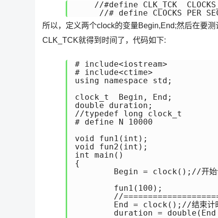
    //#define CLK_TCK  CLOCKS_
所以，定义两个clock的变量Begin,End;然后
CLK_TCK就得到时间了，代码如下:
# include<iostream>

# include<ctime>

using namespace std;

clock_t  Begin, End;

double duration;

//typedef long clock_t

# define N 10000

void fun1(int);

void fun2(int);

int main()

{

	Begin = clock();//开始计时

					//====================这里写要测试的代码=====
	fun1(100);

	//=========================================================

	End = clock();//结束计时

	duration = double(End - Begin) / CLK_TCK;//duration就是运行函数所打的
