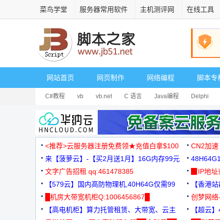
菜鸟学堂
服务器常用软件
主机测评网
在线工具
网站首页
网页制作
网络编程
脚本专
C#教程
vb
vb.net
C 语言
Java编程
Delphi
<推荐>云服务器注册免费领★充值白拿$100
CN2加速
来【菠萝云】-【买2月送1月】16G内存99元
48H64
文字广告招租 qq:461478385
3000+
▉IP地
【579云】国内高防物理机,40H64G仅需99
【香港站群
元
█机房大带宽机柜Q:1006456867█
创梦网络
【高电机柜】算力托管租赁、大带宽、云主
88元/月
【超云】4