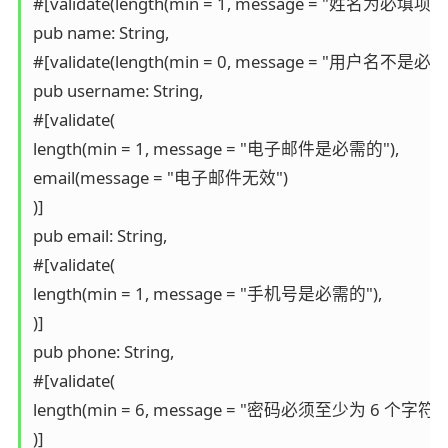
#[validate(length(min = 1, message = "姓名为必填项"))]
pub name: String,

#[validate(length(min = 0, message = "用户名不是必填项
pub username: String,

#[validate(

length(min = 1, message = "电子邮件是必需的"),

email(message = "电子邮件无效")

)]

pub email: String,

#[validate(

length(min = 1, message = "手机号是必需的"),

)]

pub phone: String,

#[validate(

length(min = 6, message = "密码必须至少为 6 个字符")

)]
