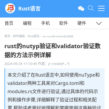
Rust语言
首页
编程
手机
软件
硬件
教程
平面
服务器
首页
软件编程
Rust语言
>
>
> rust nutyp和validator验证数据
rust的nutyp验证和validator验证数
据的方法示例详解
2024-09-29 11:10:49
作者：jr-create(•̀⌄•́)
本文介绍了在Rust语言中,如何使用nuType和
validator两种工具来对Cargo.toml和
modules.rs文件进行验证,通过具体的代码示
例和操作步骤,详细解释了验证过程和相关配
置,帮助读者更好地理解和掌握使用这两种验证