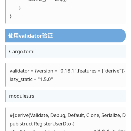
	}

}
使用validator验证
Cargo.toml
validator = {version = "0.18.1",features = ["derive"]}

lazy_static = "1.5.0"
modules.rs
#[derive(Validate, Debug, Default, Clone, Serialize, Deser
pub struct RegisterUserDto {
