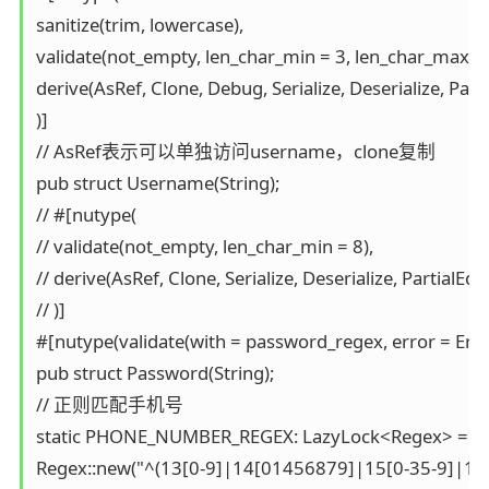
sanitize(trim, lowercase),

validate(not_empty, len_char_min = 3, len_char_max = 3
derive(AsRef, Clone, Debug, Serialize, Deserialize, Parti
)]

// AsRef表示可以单独访问username，clone复制

pub struct Username(String);

// #[nutype(

// validate(not_empty, len_char_min = 8),

// derive(AsRef, Clone, Serialize, Deserialize, PartialEq)

// )]

#[nutype(validate(with = password_regex, error = Erro
pub struct Password(String);

// 正则匹配手机号

static PHONE_NUMBER_REGEX: LazyLock<Regex> = Laz
Regex::new("^(13[0-9]|14[01456879]|15[0-35-9]|16[2