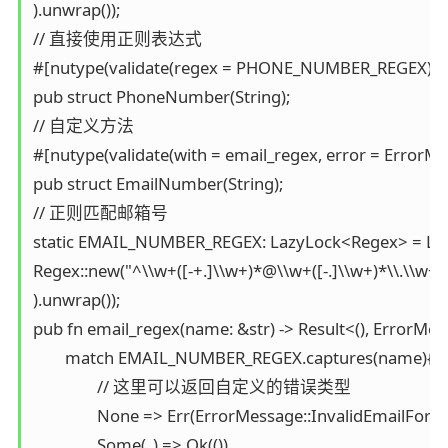
).unwrap());

// 直接使用正则表达式

#[nutype(validate(regex = PHONE_NUMBER_REGEX))]

pub struct PhoneNumber(String);

// 自定义方法

#[nutype(validate(with = email_regex, error = ErrorMes
pub struct EmailNumber(String);

// 正则匹配邮箱号

static EMAIL_NUMBER_REGEX: LazyLock<Regex> = Laz
Regex::new("^\\w+([-+.]\\w+)*@\\w+([-.]\\w+)*\\.\\w+([-
).unwrap());

pub fn email_regex(name: &str) -> Result<(), ErrorMess
	match EMAIL_NUMBER_REGEX.captures(name){

		// 这里可以返回自定义的错误类型

		None => Err(ErrorMessage::InvalidEmailFormat),

		Some(_) => Ok(())
