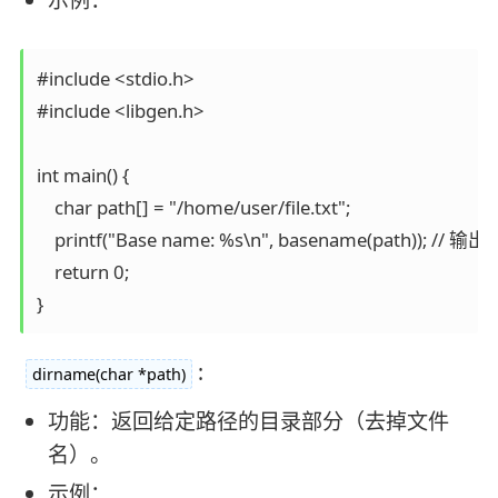
示例：
#include <stdio.h>

#include <libgen.h>

int main() {

    char path[] = "/home/user/file.txt";

    printf("Base name: %s\n", basename(path)); // 输出: "f
    return 0;

:
dirname(char *path)
功能：返回给定路径的目录部分（去掉文件
名）。
示例：