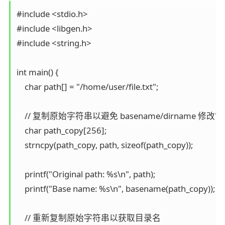
#include <stdio.h>

#include <libgen.h>

#include <string.h>

int main() {

    char path[] = "/home/user/file.txt";

    // 复制原始字符串以避免 basename/dirname 修改它

    char path_copy[256];

    strncpy(path_copy, path, sizeof(path_copy));

    printf("Original path: %s\n", path);

    printf("Base name: %s\n", basename(path_copy)); // 
    // 重新复制原始字符串以获取目录名
