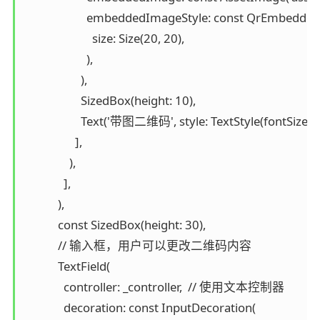
                      embeddedImageStyle: const QrEmbedde
                        size: Size(20, 20),

                      ),

                    ),

                    SizedBox(height: 10),

                    Text('带图二维码', style: TextStyle(fontSize: 16
                  ],

                ),

              ],

            ),

            const SizedBox(height: 30),

            // 输入框，用户可以更改二维码内容

            TextField(

              controller: _controller,  // 使用文本控制器

              decoration: const InputDecoration(
