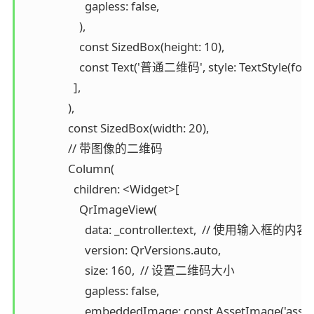
                      gapless: false,

                    ),

                    const SizedBox(height: 10),

                    const Text('普通二维码', style: TextStyle(fontS
                  ],

                ),

                const SizedBox(width: 20),

                // 带图像的二维码

                Column(

                  children: <Widget>[

                    QrImageView(

                      data: _controller.text,  // 使用输入框的内容

                      version: QrVersions.auto,

                      size: 160,  // 设置二维码大小

                      gapless: false,

                      embeddedImage: const AssetImage('a