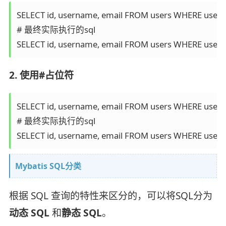
SELECT id, username, email FROM users WHERE usern
# 最终实际执行的sql

SELECT id, username, email FROM users WHERE user
2. 使用#占位符
SELECT id, username, email FROM users WHERE user
# 最终实际执行的sql

SELECT id, username, email FROM users WHERE usern
Mybatis SQL分类
根据 SQL 查询的特性来区分的，可以将SQL分为
动态 SQL
和
静态 SQL
。