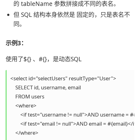
的 tableName 参数拼接成不同的表名。
但 SQL 结构本身依然是 固定的，只是表名不
同。
示例3：
使用了${} 、#{}，是动态SQL
<select id="selectUsers" resultType="User">

    SELECT id, username, email

    FROM users

    <where>

        <if test="username != null">AND username = #{u
        <if test="email != null">AND email = #{email}</if>

    </where>
