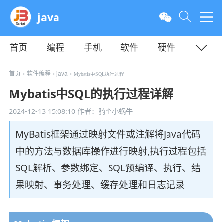
java
首页
编程
手机
软件
硬件
教程
平面
服务器
首页
软件编程
java
>
>
> Mybatis中SQL执行过程
Mybatis中SQL的执行过程详解
2024-12-13 15:08:10
作者：骑个小蜗牛
MyBatis框架通过映射文件或注解将Java代码
中的方法与数据库操作进行映射,执行过程包括
SQL解析、参数绑定、SQL预编译、执行、结
果映射、事务处理、缓存处理和日志记录