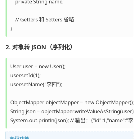
    private String name;

    // Getters 和 Setters 省略

2. 对象转 JSON（序列化）
User user = new User();

user.setId(1);

user.setName("李四");

ObjectMapper objectMapper = new ObjectMapper();

String json = objectMapper.writeValueAsString(user);
