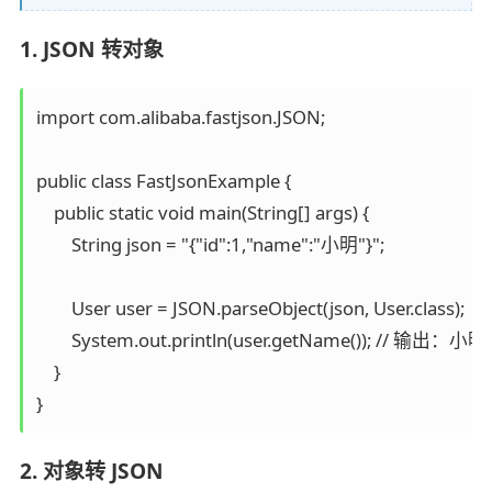
1. JSON 转对象
import com.alibaba.fastjson.JSON;

public class FastJsonExample {

    public static void main(String[] args) {

        String json = "{"id":1,"name":"小明"}";

        User user = JSON.parseObject(json, User.class);

        System.out.println(user.getName()); // 输出：小明

    }

2. 对象转 JSON