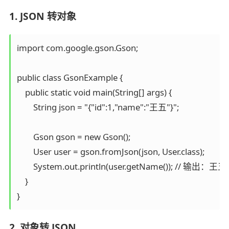
1. JSON 转对象
import com.google.gson.Gson;

public class GsonExample {

    public static void main(String[] args) {

        String json = "{"id":1,"name":"王五"}";

        Gson gson = new Gson();

        User user = gson.fromJson(json, User.class);

        System.out.println(user.getName()); // 输出：王五

    }

2. 对象转 JSON