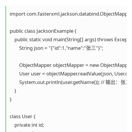
import com.fasterxml.jackson.databind.ObjectMapper;
public class JacksonExample {

    public static void main(String[] args) throws Exceptio
        String json = "{"id":1,"name":"张三"}";

        ObjectMapper objectMapper = new ObjectMapper(
        User user = objectMapper.readValue(json, User.clas
        System.out.println(user.getName()); // 输出：张三

    }

}

class User {

    private int id;
