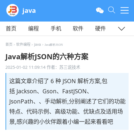
java
首页
编程
手机
软件
硬件
教程
平面
服务器
首页
软件编程
java
>
>
> Java解析JSON
Java解析JSON的六种方案
2025-01-02 11:09:14
作者：苏三说技术
这篇文章介绍了 6 种 JSON 解析方案,包
括 Jackson、Gson、FastJSON、
JsonPath、、手动解析,分别阐述了它们的功能
特点、代码示例、高级功能、优缺点及适用场
景,感兴趣的小伙伴跟着小编一起来看看吧