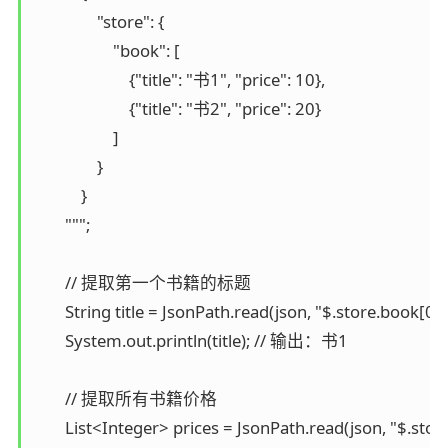
                "store": {

                    "book": [

                        {"title": "书1", "price": 10},

                        {"title": "书2", "price": 20}

                    ]

                }

            }

        """;

        // 提取第一个书籍的标题

        String title = JsonPath.read(json, "$.store.book[0].ti
        System.out.println(title); // 输出：书1

        // 提取所有书籍价格

        List<Integer> prices = JsonPath.read(json, "$.store