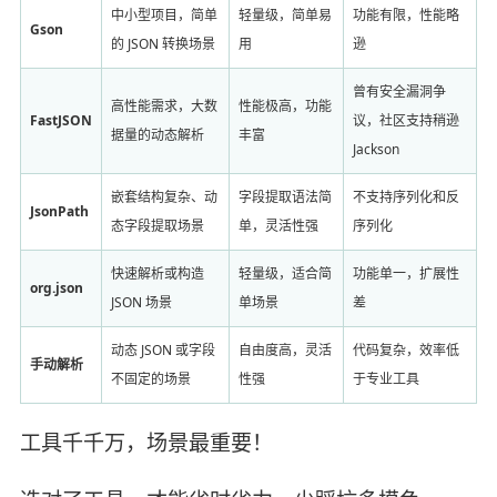
中小型项目，简单
轻量级，简单易
功能有限，性能略
Gson
的 JSON 转换场景
用
逊
曾有安全漏洞争
高性能需求，大数
性能极高，功能
FastJSON
议，社区支持稍逊
据量的动态解析
丰富
Jackson
嵌套结构复杂、动
字段提取语法简
不支持序列化和反
JsonPath
态字段提取场景
单，灵活性强
序列化
快速解析或构造
轻量级，适合简
功能单一，扩展性
org.json
JSON 场景
单场景
差
动态 JSON 或字段
自由度高，灵活
代码复杂，效率低
手动解析
不固定的场景
性强
于专业工具
工具千千万，场景最重要！