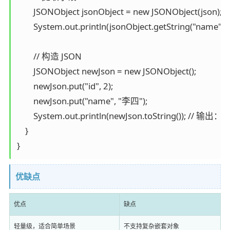
        JSONObject jsonObject = new JSONObject(json);

        System.out.println(jsonObject.getString("name
        // 构造 JSON

        JSONObject newJson = new JSONObject();

        newJson.put("id", 2);

        newJson.put("name", "李四");

        System.out.println(newJson.toString()); // 输出：
    }

优缺点
优点
缺点
轻量级，适合简单场景
不支持复杂嵌套对象