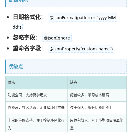
高级功能
日期格式化
：
@JsonFormat(pattern = "yyyy-MM-
dd")
忽略字段
：
@JsonIgnore
重命名字段
：
@JsonProperty("custom_name")
优缺点
优点
缺点
功能全面，支持复杂场景
配置较多，学习成本稍高
性能高，社区活跃，企业级项目首选
过于强大，部分功能用不上
丰富的注解支持，便于控制序列化行
库体积较大，对于小型项目略显笨
为
重