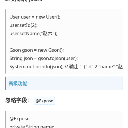
User user = new User();

user.setId(2);

user.setName("赵六");

Gson gson = new Gson();

String json = gson.toJson(user);

高级功能
忽略字段
：
@Expose
@Expose
