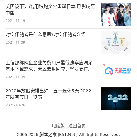
美国设下计谋,用娘炮文化重塑日本,已影响至
中国
2021-11-19
时空伴随者是什么意思?时空伴随者介绍
2021-11-09
工信部称网盘企业免费用户最低速率应满足
基本下载需求，天翼云盘回应：坚决支持，
始终
2021-11-05
2022年放假安排出炉：五一连休5天 2022
年所有节日一览表
2021-10-26
电脑版
-
返回首页
2006-2026 脚本之家 JB51.Net , All Rights Reserved.