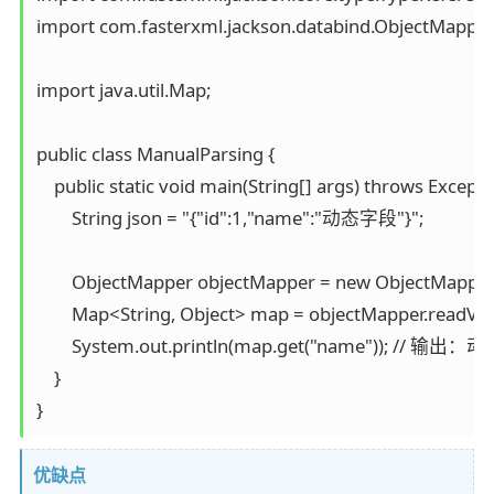
import com.fasterxml.jackson.databind.ObjectMapper;
import java.util.Map;

public class ManualParsing {

    public static void main(String[] args) throws Exceptio
        String json = "{"id":1,"name":"动态字段"}";

        ObjectMapper objectMapper = new ObjectMapper(
        Map<String, Object> map = objectMapper.readVa
        System.out.println(map.get("name")); // 输出
    }

优缺点