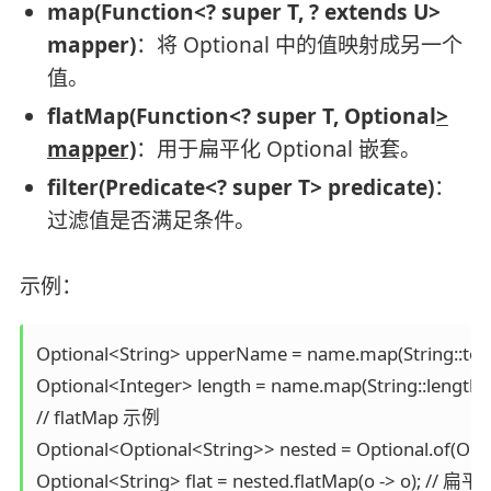
map(Function<? super T, ? extends U>
mapper)
：将 Optional 中的值映射成另一个
值。
flatMap(Function<? super T, Optional
>
mapper)
：用于扁平化 Optional 嵌套。
filter(Predicate<? super T> predicate)
：
过滤值是否满足条件。
示例：
Optional<String> upperName = name.map(String::toU
Optional<Integer> length = name.map(String::length);

// flatMap 示例

Optional<Optional<String>> nested = Optional.of(Option
Optional<String> flat = nested.flatMap(o -> o); // 扁