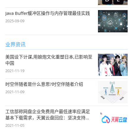
Java Buffer缓冲区操作与内存管理最佳实践
2025-09-09
业界资讯
美国设下计谋,用娘炮文化重塑日本,已影响至
中国
2021-11-19
时空伴随者是什么意思?时空伴随者介绍
2021-11-09
工信部称网盘企业免费用户最低速率应满足
基本下载需求，天翼云盘回应：坚决支持，
始终
2021-11-05