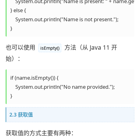
    System.out.println("Name is present: " + name.get());
} else {

    System.out.println("Name is not present.");

}
也可以使用
方法（从 Java 11 开
isEmpty()
始）：
if (name.isEmpty()) {

    System.out.println("No name provided.");

}
2.3 获取值
获取值的方式主要有两种：