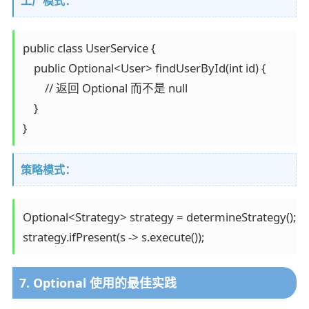
工厂模式：
public class UserService {

    public Optional<User> findUserById(int id) {

        // 返回 Optional 而不是 null

    }

}
策略模式：
Optional<Strategy> strategy = determineStrategy();

strategy.ifPresent(s -> s.execute());
7. Optional 使用的最佳实践