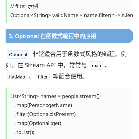
// filter 示例

Optional<String> validName = name.filter(n -> n.length
3. Optional 在函数式编程中的应用
非常适合用于函数式风格的编程。例
Optional
如，在 Stream API 中，常常与
、
map
、
等配合使用。
flatMap
filter
List<String> names = people.stream()

    .map(Person::getName)

    .filter(Optional::isPresent)

    .map(Optional::get)

    .toList();