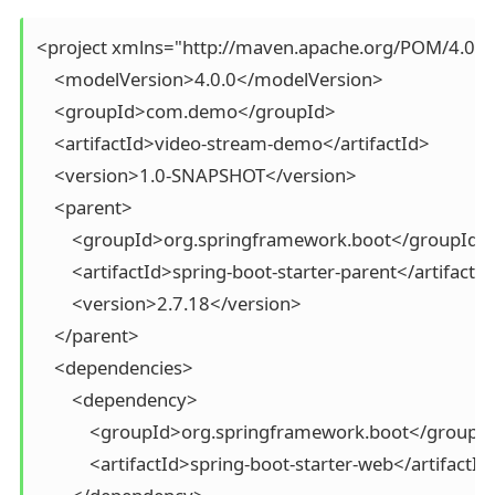
<project xmlns="http://maven.apache.org/POM/4.0.0"
    <modelVersion>4.0.0</modelVersion>

    <groupId>com.demo</groupId>

    <artifactId>video-stream-demo</artifactId>

    <version>1.0-SNAPSHOT</version>

    <parent>

        <groupId>org.springframework.boot</groupId>

        <artifactId>spring-boot-starter-parent</artifactId
        <version>2.7.18</version>

    </parent>

    <dependencies>

        <dependency>

            <groupId>org.springframework.boot</groupId
            <artifactId>spring-boot-starter-web</artifactId>