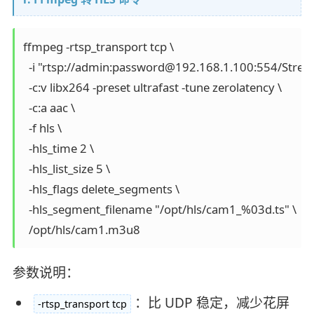
ffmpeg -rtsp_transport tcp \

  -i "rtsp://admin:password@192.168.1.100:554/Strea
  -c:v libx264 -preset ultrafast -tune zerolatency \

  -c:a aac \

  -f hls \

  -hls_time 2 \

  -hls_list_size 5 \

  -hls_flags delete_segments \

  -hls_segment_filename "/opt/hls/cam1_%03d.ts" \

  /opt/hls/cam1.m3u8
参数说明：
：比 UDP 稳定，减少花屏
-rtsp_transport tcp