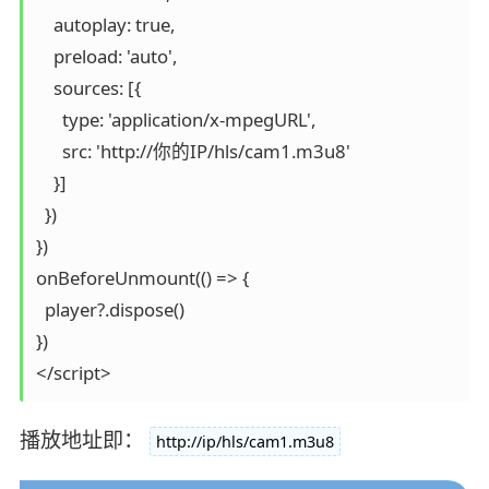
    autoplay: true,

    preload: 'auto',

    sources: [{

      type: 'application/x-mpegURL',

      src: 'http://你的IP/hls/cam1.m3u8'

    }]

  })

})

onBeforeUnmount(() => {

  player?.dispose()

})

</script>
播放地址即：
http://ip/hls/cam1.m3u8