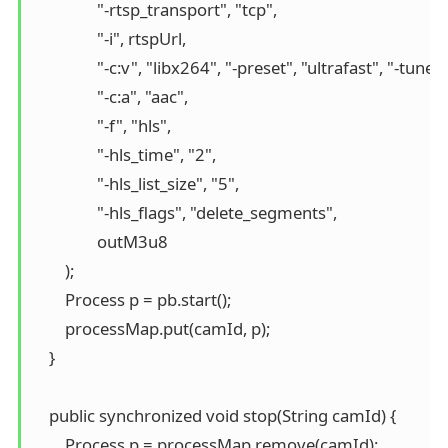
                "-rtsp_transport", "tcp",

                "-i", rtspUrl,

                "-c:v", "libx264", "-preset", "ultrafast", "-tune
                "-c:a", "aac",

                "-f", "hls",

                "-hls_time", "2",

                "-hls_list_size", "5",

                "-hls_flags", "delete_segments",

                outM3u8

        );

        Process p = pb.start();

        processMap.put(camId, p);

    }

    public synchronized void stop(String camId) {

        Process p = processMap.remove(camId);
