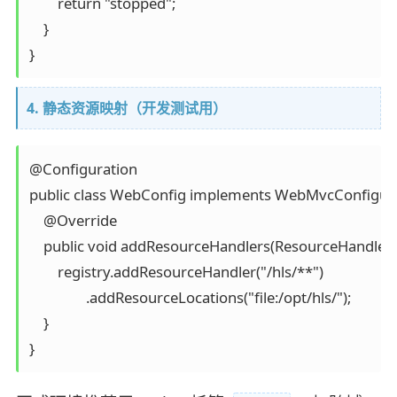
        return "stopped";

    }

4. 静态资源映射（开发测试用）
@Configuration

public class WebConfig implements WebMvcConfigurer
    @Override

    public void addResourceHandlers(ResourceHandlerReg
        registry.addResourceHandler("/hls/**")

                .addResourceLocations("file:/opt/hls/");

    }
