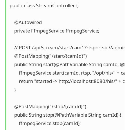
public class StreamController {

    @Autowired

    private FfmpegService ffmpegService;

    // POST /api/stream/start/cam1?rtsp=rtsp://admi
    @PostMapping("/start/{camId}")

    public String start(@PathVariable String camId, @R
        ffmpegService.start(camId, rtsp, "/opt/hls/" + ca
        return "started -> http://localhost:8080/hls/" + c
    }

    @PostMapping("/stop/{camId}")

    public String stop(@PathVariable String camId) {

        ffmpegService.stop(camId);
