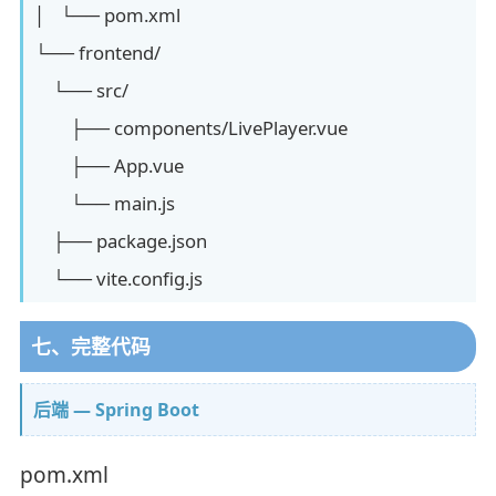
│ └── pom.xml
└── frontend/
└── src/
├── components/LivePlayer.vue
├── App.vue
└── main.js
├── package.json
└── vite.config.js
七、完整代码
后端 — Spring Boot
pom.xml