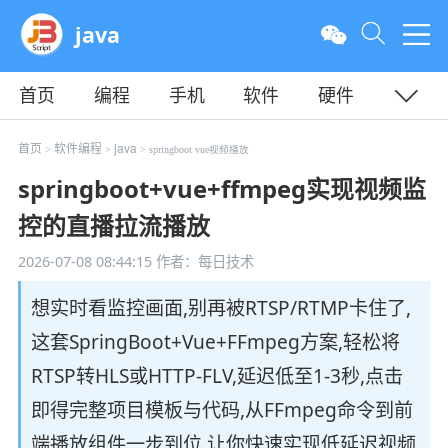
java
首页
编程
手机
软件
硬件
教程
平面
服务器
首页
软件编程
java
>
>
> springboot vue视频播放
springboot+vue+ffmpeg实现视频监
控的直播拉流播放
2026-07-08 08:44:15
作者：每日技术
想实时看监控画面,别再被RTSP/RTMP卡住了,
这套SpringBoot+Vue+FFmpeg方案,轻松将
RTSP转HLS或HTTP-FLV,延迟低至1-3秒,点击
即得完整项目模板与代码,从FFmpeg命令到前
端播放组件一步到位,让你快速实现低延迟视频