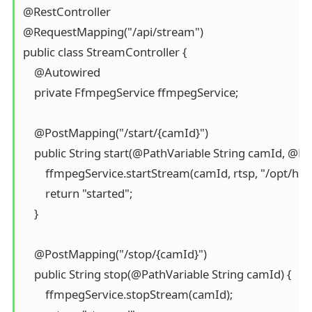
@RestController

@RequestMapping("/api/stream")

public class StreamController {

    @Autowired

    private FfmpegService ffmpegService;

    @PostMapping("/start/{camId}")

    public String start(@PathVariable String camId, @R
        ffmpegService.startStream(camId, rtsp, "/opt/hls
        return "started";

    }

    @PostMapping("/stop/{camId}")

    public String stop(@PathVariable String camId) {

        ffmpegService.stopStream(camId);
