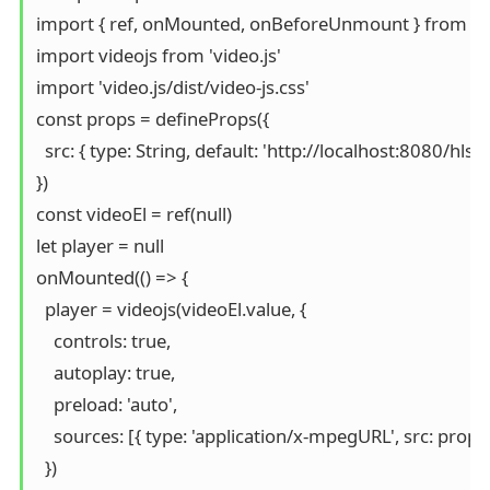
import { ref, onMounted, onBeforeUnmount } from 'vu
import videojs from 'video.js'

import 'video.js/dist/video-js.css'

const props = defineProps({

  src: { type: String, default: 'http://localhost:8080/hls
})

const videoEl = ref(null)

let player = null

onMounted(() => {

  player = videojs(videoEl.value, {

    controls: true,

    autoplay: true,

    preload: 'auto',

    sources: [{ type: 'application/x-mpegURL', src: props.s
  })
