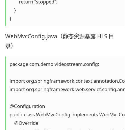
        return "stopped";

    }

WebMvcConfig.java（静态资源暴露 HLS 目
录）
package com.demo.videostream.config;

import org.springframework.context.annotation.Config
import org.springframework.web.servlet.config.annota
@Configuration

public class WebMvcConfig implements WebMvcConfig
    @Override
