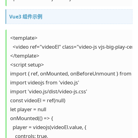
Vue3 组件示例
<template>

  <video ref="videoEl" class="video-js vjs-big-play-ce
</template>

<script setup>

import { ref, onMounted, onBeforeUnmount } from 'vu
import videojs from 'video.js'

import 'video.js/dist/video-js.css'

const videoEl = ref(null)

let player = null

onMounted(() => {

  player = videojs(videoEl.value, {

    controls: true,
