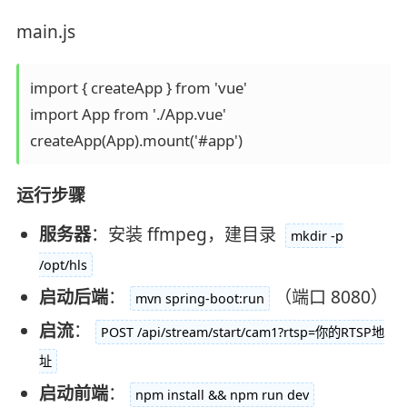
main.js
import { createApp } from 'vue'

import App from './App.vue'

createApp(App).mount('#app')
运行步骤
服务器
：安装 ffmpeg，建目录
mkdir -p
/opt/hls
启动后端
：
（端口 8080）
mvn spring-boot:run
启流
：
POST /api/stream/start/cam1?rtsp=你的RTSP地
址
启动前端
：
npm install && npm run dev