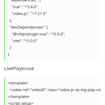
    "vue": "^3.4.0",

    "video.js": "^7.21.5"

  },

  "devDependencies": {

    "@vitejs/plugin-vue": "^5.0.0",

    "vite": "^5.0.0"

  }

}
LivePlayer.vue
<template>

  <video ref="videoEl" class="video-js vjs-big-play-c
</template>

<script setup>
