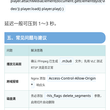
player.attachMediaElement(document.getElementById('vi
deo')) player.load() player.play() }
延迟一般可压到 1～3 秒。
五、常见问题与建议
问题
解决思路
.m3u8
确认 FFmpeg 已生成
文件；先用 VLC 测试
播放无画面
RTSP 流是否正常
Access-Control-Allow-Origin
Nginx 添加
跨域报错
*
响应头
-hls_flags delete_segments
务必添加
参数，
磁盘满
启用切片自动删除