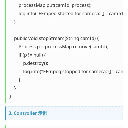
        processMap.put(camId, process);

        log.info("FFmpeg started for camera: {}", camId);

    }

    public void stopStream(String camId) {

        Process p = processMap.remove(camId);

        if (p != null) {

            p.destroy();

            log.info("FFmpeg stopped for camera: {}", camId
        }

    }

3. Controller 示例