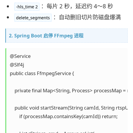
：每片 2 秒，延迟约 4～8 秒
-hls_time 2
：自动删旧切片防磁盘爆满
delete_segments
2. Spring Boot 启停 FFmpeg 进程
@Service

@Slf4j

public class FfmpegService {

    private final Map<String, Process> processMap = 
    public void startStream(String camId, String rtspUr
        if (processMap.containsKey(camId)) return;
