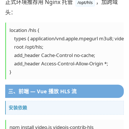
正式环境推荐用 Nginx 托管
，加跨域
/opt/hls
头：
location /hls {

    types { application/vnd.apple.mpegurl m3u8; video/m
    root /opt/hls;

    add_header Cache-Control no-cache;

    add_header Access-Control-Allow-Origin *;

三、前端 — Vue 播放 HLS 流
安装依赖
npm install video.js videojs-contrib-hls