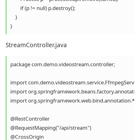
        if (p != null) p.destroy();

    }

StreamController.java
package com.demo.videostream.controller;

import com.demo.videostream.service.FfmpegService;
import org.springframework.beans.factory.annotation
import org.springframework.web.bind.annotation.*;

@RestController

@RequestMapping("/api/stream")

@CrossOrigin
