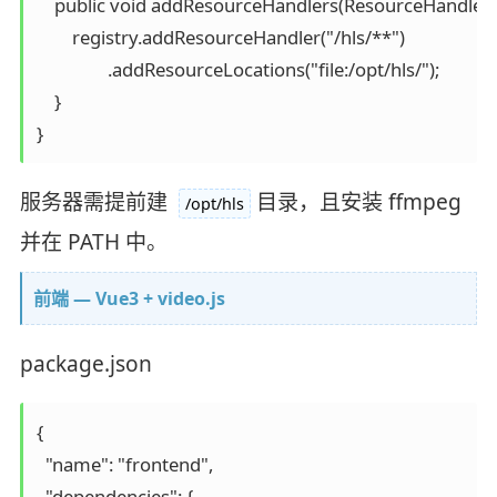
    public void addResourceHandlers(ResourceHandlerReg
        registry.addResourceHandler("/hls/**")

                .addResourceLocations("file:/opt/hls/");

    }

服务器需提前建
目录，且安装 ffmpeg
/opt/hls
并在 PATH 中。
前端 — Vue3 + video.js
package.json
{

  "name": "frontend",

  "dependencies": {
