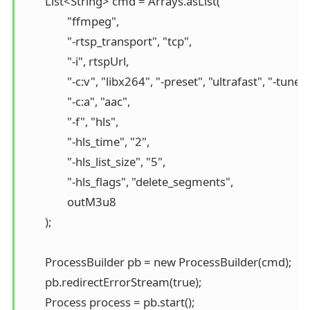
        List<String> cmd = Arrays.asList(

                "ffmpeg",

                "-rtsp_transport", "tcp",

                "-i", rtspUrl,

                "-c:v", "libx264", "-preset", "ultrafast", "-tune
                "-c:a", "aac",

                "-f", "hls",

                "-hls_time", "2",

                "-hls_list_size", "5",

                "-hls_flags", "delete_segments",

                outM3u8

        );

        ProcessBuilder pb = new ProcessBuilder(cmd);

        pb.redirectErrorStream(true);

        Process process = pb.start();
