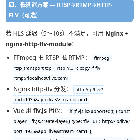
四、低延迟方案 — RTSP→RTMP→HTTP-
FLV（可选）
若 HLS 延迟（5～10s）不满足，可用
Nginx +
nginx-http-flv-module
：
FFmpeg 把 RTSP 推 RTMP：
ffmpeg -
rtsp_transport tcp -i rtsp://... -c copy -f flv
rtmp://localhost/live/cam1
Nginx http-flv 分发：
http://ip/live?
port=1935&app=live&stream=cam1
Vue 用
flv.js
​ 播放：
if (flvjs.isSupported()) { const
player = flvjs.createPlayer({ type: 'flv', url: 'http://ip/live?
port=1935&app=live&stream=cam1' })