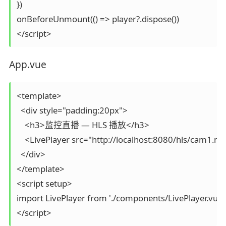
})

onBeforeUnmount(() => player?.dispose())

</script>
App.vue
<template>

  <div style="padding:20px">

    <h3>监控直播 — HLS 播放</h3>

    <LivePlayer src="http://localhost:8080/hls/cam1.m3
  </div>

</template>

<script setup>

import LivePlayer from './components/LivePlayer.vue'

</script>