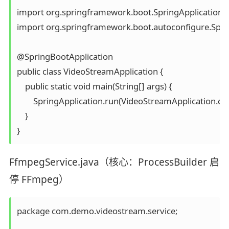
import org.springframework.boot.SpringApplication;

import org.springframework.boot.autoconfigure.Sprin
@SpringBootApplication

public class VideoStreamApplication {

    public static void main(String[] args) {

        SpringApplication.run(VideoStreamApplication.clas
    }

FfmpegService.java（核心：ProcessBuilder 启
停 FFmpeg）
package com.demo.videostream.service;
