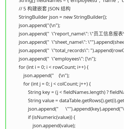
        String[] fieldNames = {"employeeId", "name", "dep
        // 5 构建嵌套 JSON 结构

        StringBuilder json = new StringBuilder();

        json.append("{\n");

        json.append("  \"report_name\": \"员工信息报表\",\n
        json.append("  \"sheet_name\": \"").append(sheet
        json.append("  \"total_records\": ").append(rowCo
        json.append("  \"employees\": [\n");

        for (int i = 0; i < rowCount; i++) {

            json.append("    {\n");

            for (int j = 0; j < colCount; j++) {

                String key = (j < fieldNames.length) ? fieldName
                String value = dataTable.getRows().get(i).getStr
                json.append("      \"").append(key).append("\": "
                if (isNumeric(value)) {

                    json.append(value);
