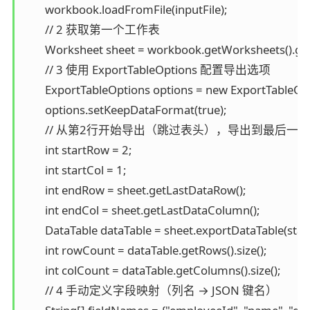
        workbook.loadFromFile(inputFile);

        // 2 获取第一个工作表

        Worksheet sheet = workbook.getWorksheets().get(
        // 3 使用 ExportTableOptions 配置导出选项

        ExportTableOptions options = new ExportTableOpti
        options.setKeepDataFormat(true);

        // 从第2行开始导出（跳过表头），导出到最后一
        int startRow = 2;

        int startCol = 1;

        int endRow = sheet.getLastDataRow();

        int endCol = sheet.getLastDataColumn();

        DataTable dataTable = sheet.exportDataTable(star
        int rowCount = dataTable.getRows().size();

        int colCount = dataTable.getColumns().size();

        // 4 手动定义字段映射（列名 → JSON 键名）
