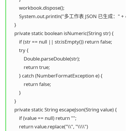
        workbook.dispose();

        System.out.println("多工作表 JSON 已生成：" + outp
    }

    private static boolean isNumeric(String str) {

        if (str == null || str.isEmpty()) return false;

        try {

            Double.parseDouble(str);

            return true;

        } catch (NumberFormatException e) {

            return false;

        }

    }

    private static String escapeJson(String value) {

        if (value == null) return "";

        return value.replace("\\", "\\\\")
