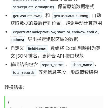
保留原始数据格式
setKeepDataFormat(true)
和
自动
getLastDataRow()
getLastDataColumn()
获取数据的最后行列位置，避免手动计算范围
exportDataTable(startRow, startCol, endRow, endCol,
导出指定矩形区域的数据
options)
自定义
数组将 Excel 列映射为英
fieldNames
文 JSON 键名，更符合 API 接口规范
输出结构包含
、
、
report_name
sheet_name
等元信息字段，形成嵌套结构
total_records
转换结果：
{
