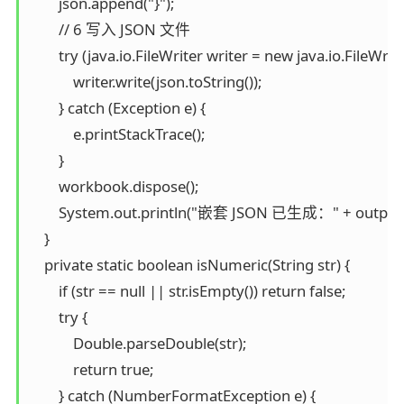
        json.append("}");

        // 6 写入 JSON 文件

        try (java.io.FileWriter writer = new java.io.FileWrite
            writer.write(json.toString());

        } catch (Exception e) {

            e.printStackTrace();

        }

        workbook.dispose();

        System.out.println("嵌套 JSON 已生成：" + outputFi
    }

    private static boolean isNumeric(String str) {

        if (str == null || str.isEmpty()) return false;

        try {

            Double.parseDouble(str);

            return true;

        } catch (NumberFormatException e) {
