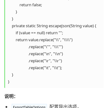
            return false;

        }

    }

    private static String escapeJson(String value) {

        if (value == null) return "";

        return value.replace("\\", "\\\\")

                     .replace("\"", "\\\"")

                     .replace("\n", "\\n")

                     .replace("\r", "\\r")

                     .replace("\t", "\\t");

    }

}
说明：
配置导出选项，
ExportTableOptions