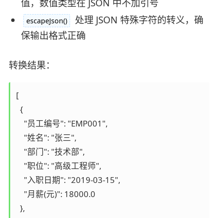
值，数值类型在 JSON 中不加引号
处理 JSON 特殊字符的转义，确
escapeJson()
保输出格式正确
转换结果：
[

  {

    "员工编号": "EMP001",

    "姓名": "张三",

    "部门": "技术部",

    "职位": "高级工程师",

    "入职日期": "2019-03-15",

    "月薪(元)": 18000.0

  },
