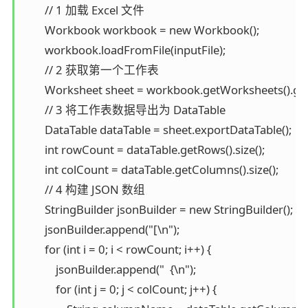
        // 1 加载 Excel 文件

        Workbook workbook = new Workbook();

        workbook.loadFromFile(inputFile);

        // 2 获取第一个工作表

        Worksheet sheet = workbook.getWorksheets().get(
        // 3 将工作表数据导出为 DataTable

        DataTable dataTable = sheet.exportDataTable();

        int rowCount = dataTable.getRows().size();

        int colCount = dataTable.getColumns().size();

        // 4 构建 JSON 数组

        StringBuilder jsonBuilder = new StringBuilder();

        jsonBuilder.append("[\n");

        for (int i = 0; i < rowCount; i++) {

            jsonBuilder.append("  {\n");

            for (int j = 0; j < colCount; j++) {
