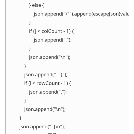
                } else {

                    json.append("\"").append(escapeJson(value
                }

                if (j < colCount - 1) {

                    json.append(",");

                }

                json.append("\n");

            }

            json.append("    }");

            if (i < rowCount - 1) {

                json.append(",");

            }

            json.append("\n");

        }

        json.append("  ]\n");
