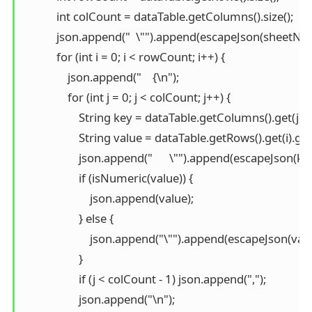
            int colCount = dataTable.getColumns().size();

            json.append("  \"").append(escapeJson(sheetNam
            for (int i = 0; i < rowCount; i++) {

                json.append("    {\n");

                for (int j = 0; j < colCount; j++) {

                    String key = dataTable.getColumns().get(j).
                    String value = dataTable.getRows().get(i).get
                    json.append("      \"").append(escapeJson(ke
                    if (isNumeric(value)) {

                        json.append(value);

                    } else {

                        json.append("\"").append(escapeJson(val
                    }

                    if (j < colCount - 1) json.append(",");

                    json.append("\n");
