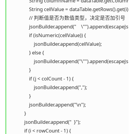
                String columnName = dataTable.getColumns()
                String cellValue = dataTable.getRows().get(i).ge
                // 判断值是否为数值类型，决定是否加引号

                jsonBuilder.append("    \"").append(escapeJ
                if (isNumeric(cellValue)) {

                    jsonBuilder.append(cellValue);

                } else {

                    jsonBuilder.append("\"").append(escapeJso
                }

                if (j < colCount - 1) {

                    jsonBuilder.append(",");

                }

                jsonBuilder.append("\n");

            }

            jsonBuilder.append("  }");

            if (i < rowCount - 1) {
