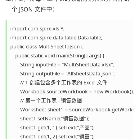
一个 JSON 文件中：
import com.spire.xls.*;

import com.spire.data.table.DataTable;

public class MultiSheetToJson {

    public static void main(String[] args) {

        String inputFile = "MultiSheetData.xlsx";

        String outputFile = "AllSheetsData.json";

        // 1 创建包含多个工作表的 Excel 文件

        Workbook sourceWorkbook = new Workbook();

        // 第一个工作表 - 销售数据

        Worksheet sheet1 = sourceWorkbook.getWorksheet
        sheet1.setName("销售数据");

        sheet1.get(1, 1).setText("产品");

        sheet1.get(1, 2).setText("销量");
