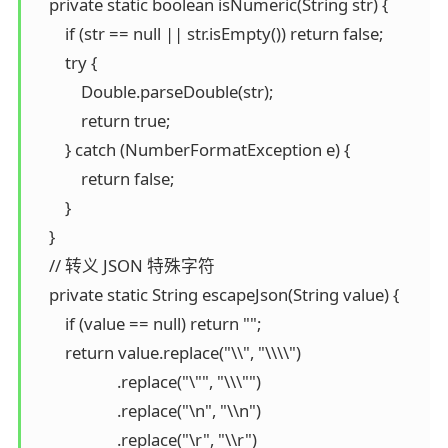
    private static boolean isNumeric(String str) {

        if (str == null || str.isEmpty()) return false;

        try {

            Double.parseDouble(str);

            return true;

        } catch (NumberFormatException e) {

            return false;

        }

    }

    // 转义 JSON 特殊字符

    private static String escapeJson(String value) {

        if (value == null) return "";

        return value.replace("\\", "\\\\")

                     .replace("\"", "\\\"")

                     .replace("\n", "\\n")

                     .replace("\r", "\\r")
