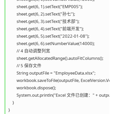
        sheet.get(6, 1).setText("EMP005");

        sheet.get(6, 2).setText("孙七");

        sheet.get(6, 3).setText("技术部");

        sheet.get(6, 4).setText("前端开发");

        sheet.get(6, 5).setText("2022-01-08");

        sheet.get(6, 6).setNumberValue(14000);

        // 4 自动调整列宽

        sheet.getAllocatedRange().autoFitColumns();

        // 5 保存文件

        String outputFile = "EmployeeData.xlsx";

        workbook.saveToFile(outputFile, ExcelVersion.Ver
        workbook.dispose();

        System.out.println("Excel 文件已创建：" + outputFil
    }

}