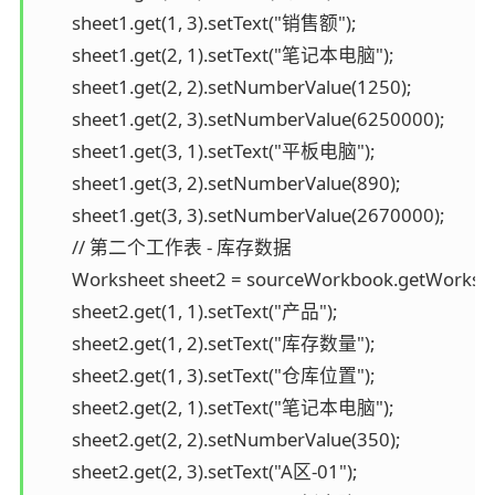
        sheet1.get(1, 3).setText("销售额");

        sheet1.get(2, 1).setText("笔记本电脑");

        sheet1.get(2, 2).setNumberValue(1250);

        sheet1.get(2, 3).setNumberValue(6250000);

        sheet1.get(3, 1).setText("平板电脑");

        sheet1.get(3, 2).setNumberValue(890);

        sheet1.get(3, 3).setNumberValue(2670000);

        // 第二个工作表 - 库存数据

        Worksheet sheet2 = sourceWorkbook.getWorks
        sheet2.get(1, 1).setText("产品");

        sheet2.get(1, 2).setText("库存数量");

        sheet2.get(1, 3).setText("仓库位置");

        sheet2.get(2, 1).setText("笔记本电脑");

        sheet2.get(2, 2).setNumberValue(350);

        sheet2.get(2, 3).setText("A区-01");
