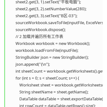
        sheet2.get(3, 1).setText("平板电脑");

        sheet2.get(3, 2).setNumberValue(280);

        sheet2.get(3, 3).setText("B区-03");

        sourceWorkbook.saveToFile(inputFile, ExcelVersi
        sourceWorkbook.dispose();

        // 2 加载并遍历所有工作表

        Workbook workbook = new Workbook();

        workbook.loadFromFile(inputFile);

        StringBuilder json = new StringBuilder();

        json.append("{\n");

        int sheetCount = workbook.getWorksheets().getCo
        for (int s = 0; s < sheetCount; s++) {

            Worksheet sheet = workbook.getWorksheets().ge
            String sheetName = sheet.getName();

            DataTable dataTable = sheet.exportDataTable();

            int rowCount = dataTable.getRows().size();
