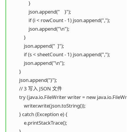
                }

                json.append("    }");

                if (i < rowCount - 1) json.append(",");

                json.append("\n");

            }

            json.append("  ]");

            if (s < sheetCount - 1) json.append(",");

            json.append("\n");

        }

        json.append("}");

        // 3 写入 JSON 文件

        try (java.io.FileWriter writer = new java.io.FileWrite
            writer.write(json.toString());

        } catch (Exception e) {

            e.printStackTrace();

        }
