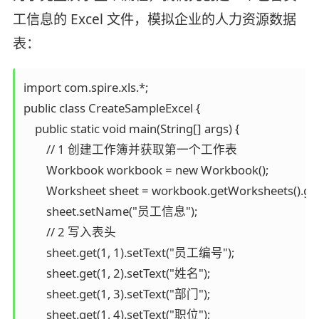
工信息的 Excel 文件，模拟企业的人力资源数据
表：
import com.spire.xls.*;

public class CreateSampleExcel {

    public static void main(String[] args) {

        // 1 创建工作簿并获取第一个工作表

        Workbook workbook = new Workbook();

        Worksheet sheet = workbook.getWorksheets().get(
        sheet.setName("员工信息");

        // 2 写入表头

        sheet.get(1, 1).setText("员工编号");

        sheet.get(1, 2).setText("姓名");

        sheet.get(1, 3).setText("部门");

        sheet.get(1, 4).setText("职位");
