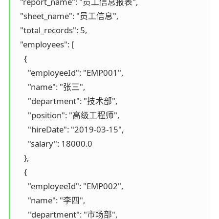
  "report_name": "员工信息报表",

  "sheet_name": "员工信息",

  "total_records": 5,

  "employees": [

    {

      "employeeId": "EMP001",

      "name": "张三",

      "department": "技术部",

      "position": "高级工程师",

      "hireDate": "2019-03-15",

      "salary": 18000.0

    },

    {

      "employeeId": "EMP002",

      "name": "李四",

      "department": "市场部",
