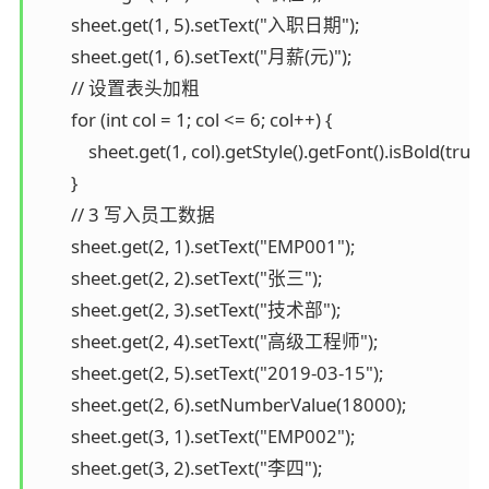
        sheet.get(1, 5).setText("入职日期");

        sheet.get(1, 6).setText("月薪(元)");

        // 设置表头加粗

        for (int col = 1; col <= 6; col++) {

            sheet.get(1, col).getStyle().getFont().isBold(true);
        }

        // 3 写入员工数据

        sheet.get(2, 1).setText("EMP001");

        sheet.get(2, 2).setText("张三");

        sheet.get(2, 3).setText("技术部");

        sheet.get(2, 4).setText("高级工程师");

        sheet.get(2, 5).setText("2019-03-15");

        sheet.get(2, 6).setNumberValue(18000);

        sheet.get(3, 1).setText("EMP002");

        sheet.get(3, 2).setText("李四");
