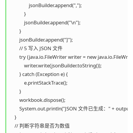
                jsonBuilder.append(",");

            }

            jsonBuilder.append("\n");

        }

        jsonBuilder.append("]");

        // 5 写入 JSON 文件

        try (java.io.FileWriter writer = new java.io.FileWrite
            writer.write(jsonBuilder.toString());

        } catch (Exception e) {

            e.printStackTrace();

        }

        workbook.dispose();

        System.out.println("JSON 文件已生成：" + outputFil
    }

    // 判断字符串是否为数值
