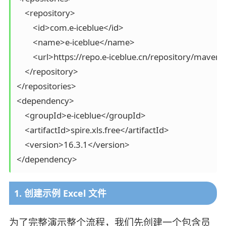
    <repository>

        <id>com.e-iceblue</id>

        <name>e-iceblue</name>

        <url>https://repo.e-iceblue.cn/repository/maven-p
    </repository>

</repositories>

<dependency>

    <groupId>e-iceblue</groupId>

    <artifactId>spire.xls.free</artifactId>

    <version>16.3.1</version>

</dependency>
1. 创建示例 Excel 文件
为了完整演示整个流程，我们先创建一个包含员