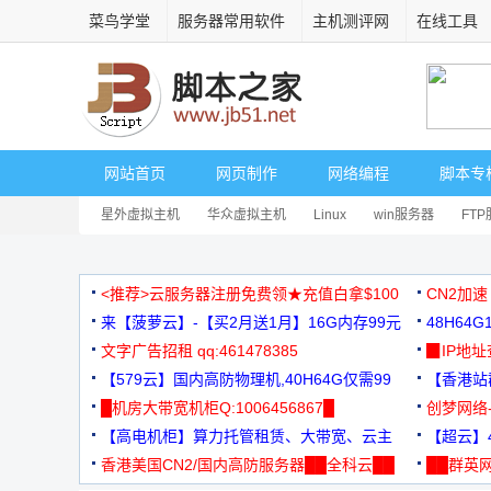
菜鸟学堂
服务器常用软件
主机测评网
在线工具
网站首页
网页制作
网络编程
脚本专
星外虚拟主机
华众虚拟主机
Linux
win服务器
FT
<推荐>云服务器注册免费领★充值白拿$100
CN2加速
来【菠萝云】-【买2月送1月】16G内存99元
48H64
文字广告招租 qq:461478385
3000+
▉IP地
【579云】国内高防物理机,40H64G仅需99
【香港站群
元
█机房大带宽机柜Q:1006456867█
创梦网络
【高电机柜】算力托管租赁、大带宽、云主
88元/月
【超云】4
机
香港美国CN2/国内高防服务器██全科云██
██群英网