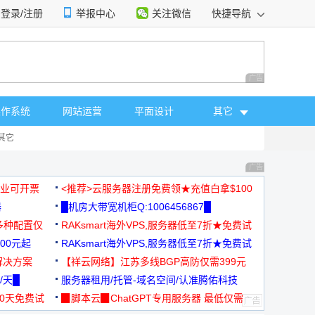
登录/注册
举报中心
关注微信
快捷导航
性选择
广告 商业广告，理
操作系统
网站运营
平面设计
其它
其它
广告 商业广告，理
，企业可开票
<推荐>云服务器注册免费领★充值白拿$100
器
█机房大带宽机柜Q:1006456867█
多种配置仅
RAKsmart海外VPS,服务器低至7折★免费试
00元起
用★
RAKsmart海外VPS,服务器低至7折★免费试
解决方案
用★
【祥云网络】江苏多线BGP高防仅需399元
/天█
服务器租用/托管-域名空间/认准腾佑科技
30天免费试
▉脚本云▉ChatGPT专用服务器 最低仅需