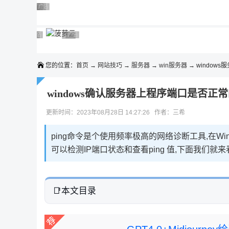
◆◆◆
广告 商业广告，理性选择
广告 商业广告，理性选择
广告 商业广告，理性选择
广告 商业广告，理性选择
广告 商业广告，理性选择
广告 商业广告，理性选择
广告 商业广告，理性选择
广告 商业广告，理性选择
广告 商业广告，理性选择
广告 商业广告，理性选择
您的位置：
首页
→
网站技巧
→
服务器
→
win服务器
→ window
windows确认服务器上程序端口是否正
更新时间：2023年08月28日 14:27:26 作者：三希
ping命令是个使用频率极高的网络诊断工具,在Windo
可以检测IP端口状态和查看ping 值,下面我
本文目录