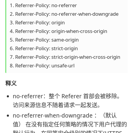
1. Referrer-Policy: no-referrer

2. Referrer-Policy: no-referrer-when-downgrade

3. Referrer-Policy: origin

4. Referrer-Policy: origin-when-cross-origin

5. Referrer-Policy: same-origin

6. Referrer-Policy: strict-origin

7. Referrer-Policy: strict-origin-when-cross-origin

释义
no-referrer：整个 Referer 首部会被移除。
访问来源信息不随着请求一起发送。
no-referrer-when-downgrade ：（默认
值） 在没有指定任何策略的情况下用户代理的