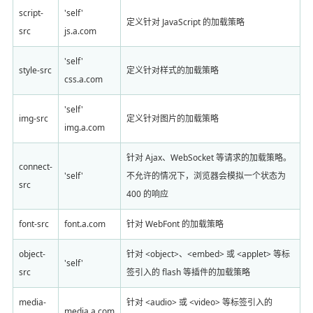
script-
'self'
定义针对 JavaScript 的加载策略
src
js.a.com
'self'
style-src
定义针对样式的加载策略
css.a.com
'self'
img-src
定义针对图片的加载策略
img.a.com
针对 Ajax、WebSocket 等请求的加载策略。
connect-
'self'
不允许的情况下，浏览器会模拟一个状态为
src
400 的响应
font-src
font.a.com
针对 WebFont 的加载策略
object-
针对 <object>、<embed> 或 <applet> 等标
'self'
src
签引入的 flash 等插件的加载策略
media-
针对 <audio> 或 <video> 等标签引入的
media.a.com