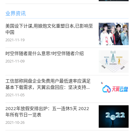
业界资讯
美国设下计谋,用娘炮文化重塑日本,已影响至
中国
2021-11-19
时空伴随者是什么意思?时空伴随者介绍
2021-11-09
工信部称网盘企业免费用户最低速率应满足
基本下载需求，天翼云盘回应：坚决支持，
始终
2021-11-05
2022年放假安排出炉：五一连休5天 2022
年所有节日一览表
2021-10-26