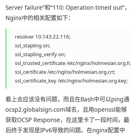
Server failure”和“110: Operation timed out”，
Nginx中的相关配置如下：
    resolver 10.143.22.116;

    ssl_stapling on;

    ssl_stapling_verify on;

    ssl_trusted_certificate /etc/nginx/holmesian.org.full;

    ssl_certificate /etc/nginx/holmesian.org.crt;

    ssl_certificate_key /etc/nginx/holmesian.org.key;
看上去应该没有问题，而且在Bash中可以ping通
ocsp2.globalsign.com域名，且用openssl能够
获取OCSP Response，在这里卡了一段时间，最
后终于发现是IPv6导致的问题。在nginx配置中