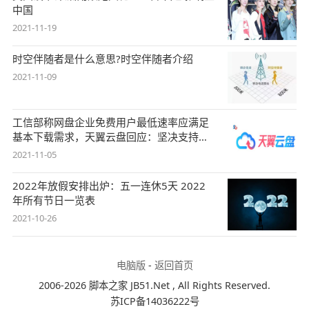
中国
2021-11-19
时空伴随者是什么意思?时空伴随者介绍
2021-11-09
工信部称网盘企业免费用户最低速率应满足
基本下载需求，天翼云盘回应：坚决支持，
始终
2021-11-05
2022年放假安排出炉：五一连休5天 2022
年所有节日一览表
2021-10-26
电脑版
-
返回首页
2006-2026 脚本之家 JB51.Net , All Rights Reserved.
苏ICP备14036222号