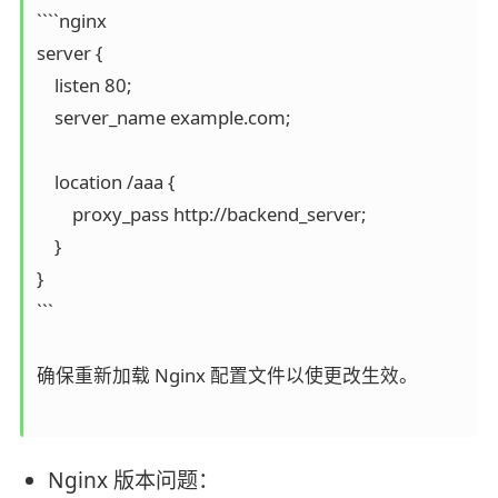
````nginx

server {

    listen 80;

    server_name example.com;

    location /aaa {

        proxy_pass http://backend_server;

    }

}

```

确保重新加载 Nginx 配置文件以使更改生效。

Nginx 版本问题：