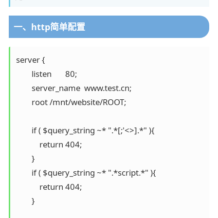
一、http简单配置
server {

        listen       80;

        server_name  www.test.cn;

        root /mnt/website/ROOT;

        if ( $query_string ~* ".*[;'<>].*" ){

            return 404;

        }

        if ( $query_string ~* ".*script.*" ){

            return 404;

        }
