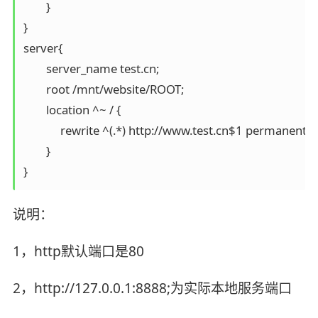
        }

}

server{

	server_name test.cn;

	root /mnt/website/ROOT;

	location ^~ / {

             rewrite ^(.*) http://www.test.cn$1 permanent;

        }

}
说明：
1，http默认端口是80
2，http://127.0.0.1:8888;为实际本地服务端口