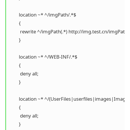
        location ~* ^/imgPath/.*$

        {

         rewrite ^/imgPath(.*) http://img.test.cn/imgPath$1
        }

        location ~* ^/WEB-INF/.*$

        {

         deny all;

        }

        location ~* ^/(UserFiles|userfiles|images|Images
        {

         deny all;

        }
