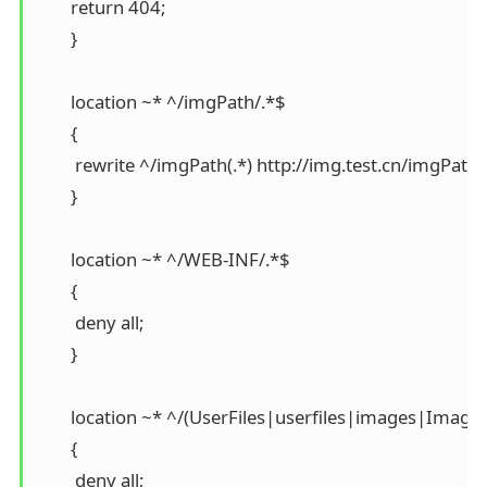
        return 404;

        }

        location ~* ^/imgPath/.*$

        {

         rewrite ^/imgPath(.*) http://img.test.cn/imgPath$1
        }

        location ~* ^/WEB-INF/.*$

        {

         deny all;

        }

        location ~* ^/(UserFiles|userfiles|images|Images
        {

         deny all;
