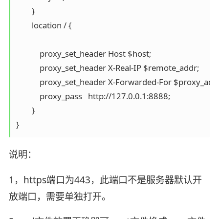
        }

        location / {

            proxy_set_header Host $host;

            proxy_set_header X-Real-IP $remote_addr;

            proxy_set_header X-Forwarded-For $proxy_add
            proxy_pass   http://127.0.0.1:8888;

        }

}
说明：
1，https端口为443，此端口不是服务器默认开
放端口，需要单独打开。