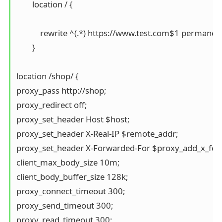
        location / {

            rewrite ^(.*) https://www.test.com$1 permanent
        }

location /shop/ {

proxy_pass http://shop;

proxy_redirect off;

proxy_set_header Host $host;

proxy_set_header X-Real-IP $remote_addr;

proxy_set_header X-Forwarded-For $proxy_add_x_forw
client_max_body_size 10m;

client_body_buffer_size 128k;

proxy_connect_timeout 300;

proxy_send_timeout 300;

proxy_read_timeout 300;
