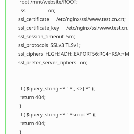
        root /mnt/website/ROOT;

	 ssl                  on;

       ssl_certificate      /etc/nginx/ssl/www.test.cn.crt;

       ssl_certificate_key      /etc/nginx/ssl/www.test.cn.key
       ssl_session_timeout  5m;

       ssl_protocols  SSLv3 TLSv1;

       ssl_ciphers  HIGH:!ADH:!EXPORT56:RC4+RSA:+ME
       ssl_prefer_server_ciphers   on;

        if ( $query_string ~* ".*[;'<>].*" ){

        return 404;

        }

        if ( $query_string ~* ".*script.*" ){

        return 404;

        }
