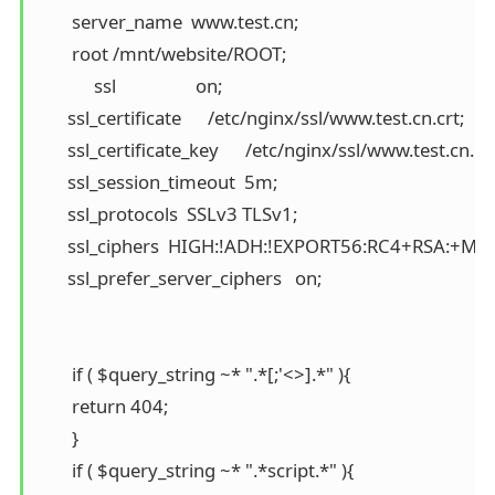
        server_name  www.test.cn;

        root /mnt/website/ROOT;

	     ssl                  on;

       ssl_certificate      /etc/nginx/ssl/www.test.cn.crt;

       ssl_certificate_key      /etc/nginx/ssl/www.test.cn.key
       ssl_session_timeout  5m;

       ssl_protocols  SSLv3 TLSv1;

       ssl_ciphers  HIGH:!ADH:!EXPORT56:RC4+RSA:+ME
       ssl_prefer_server_ciphers   on;

        if ( $query_string ~* ".*[;'<>].*" ){

        return 404;

        }

        if ( $query_string ~* ".*script.*" ){
