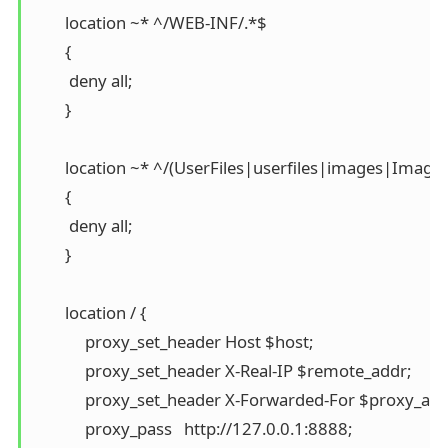
        location ~* ^/WEB-INF/.*$

        {

         deny all;

        }

        location ~* ^/(UserFiles|userfiles|images|Images
        {

         deny all;

        }

        location / {

             proxy_set_header Host $host;

             proxy_set_header X-Real-IP $remote_addr;

             proxy_set_header X-Forwarded-For $proxy_ad
             proxy_pass   http://127.0.0.1:8888;
