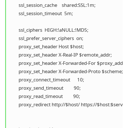
        ssl_session_cache    shared:SSL:1m;

        ssl_session_timeout  5m;

        ssl_ciphers  HIGH:!aNULL:!MD5;

        ssl_prefer_server_ciphers  on;

        proxy_set_header Host $host;

        proxy_set_header X-Real-IP $remote_addr;

        proxy_set_header X-Forwarded-For $proxy_add_x
        proxy_set_header X-Forwarded-Proto $scheme;

        proxy_connect_timeout      10;

        proxy_send_timeout         90;

        proxy_read_timeout         90;

        proxy_redirect http://$host/ https://$host:$server_