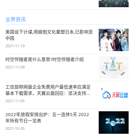
业界资讯
美国设下计谋,用娘炮文化重塑日本,已影响至
中国
2021-11-19
时空伴随者是什么意思?时空伴随者介绍
2021-11-09
工信部称网盘企业免费用户最低速率应满足
基本下载需求，天翼云盘回应：坚决支持，
始终
2021-11-05
2022年放假安排出炉：五一连休5天 2022
年所有节日一览表
2021-10-26