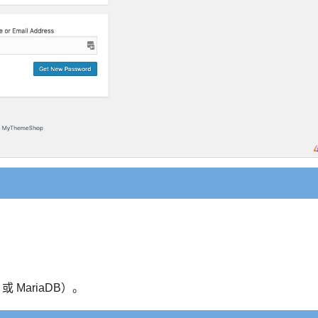
或 MariaDB）。