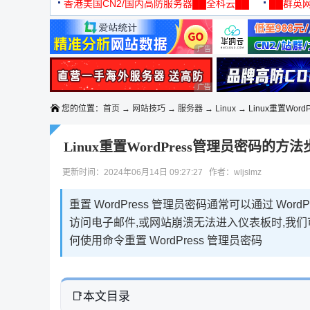
机
香港美国CN2/国内高防服务器██全科云██
██群英网
◆◆◆
广告 商业广告，理性选择
广告 商业广告，理性选择
您的位置：
首页
→
网站技巧
→
服务器
→
Linux
→ Linux重置Word
Linux重置WordPress管理员密码的方
更新时间：2024年06月14日 09:27:27 作者：wljslmz
重置 WordPress 管理员密码通常可以通过 Wo
访问电子邮件,或网站崩溃无法进入仪表板时,我们
何使用命令重置 WordPress 管理员密码
本文目录