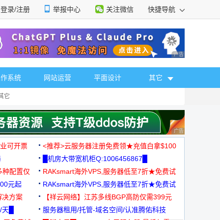
登录/注册
举报中心
关注微信
快捷导航
性选择
广告 商业广告，理
操作系统
网站运营
平面设计
其它
其它
广告 商业广告，理
，企业可开票
<推荐>云服务器注册免费领★充值白拿$100
器
█机房大带宽机柜Q:1006456867█
多种配置仅
RAKsmart海外VPS,服务器低至7折★免费试
00元起
用★
RAKsmart海外VPS,服务器低至7折★免费试
解决方案
用★
【祥云网络】江苏多线BGP高防仅需399元
/天█
服务器租用/托管-域名空间/认准腾佑科技