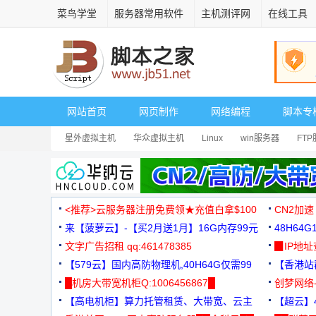
菜鸟学堂
服务器常用软件
主机测评网
在线工具
网站首页
网页制作
网络编程
脚本专
星外虚拟主机
华众虚拟主机
Linux
win服务器
FT
<推荐>云服务器注册免费领★充值白拿$100
CN2加速
来【菠萝云】-【买2月送1月】16G内存99元
48H64
文字广告招租 qq:461478385
3000+
▉IP地
【579云】国内高防物理机,40H64G仅需99
【香港站群
元
█机房大带宽机柜Q:1006456867█
创梦网络
【高电机柜】算力托管租赁、大带宽、云主
88元/月
【超云】4