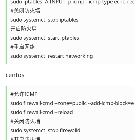
sudo iptables -A INPUT -p icmp --icmp-type echo-reque
#关闭防火墙

sudo systemctl stop iptables

开启防火墙

sudo systemctl start iptables

#重启网络

centos
#允许ICMP

sudo firewall-cmd --zone=public --add-icmp-block=ech
sudo firewall-cmd --reload

#关闭防火墙

sudo systemctl stop firewalld

#开启防火墙
