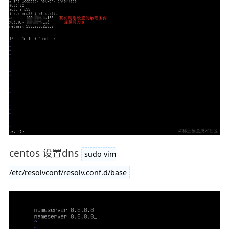
centos 设置dns
sudo vim
/etc/resolvconf/resolv.conf.d/base