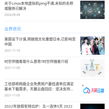
关于Linux本地虚拟机ping不通,未知的名称
或服务已解决
2024-09-09
业界资讯
美国设下计谋,用娘炮文化重塑日本,已影响至
中国
2021-11-19
时空伴随者是什么意思?时空伴随者介绍
2021-11-09
工信部称网盘企业免费用户最低速率应满足
基本下载需求，天翼云盘回应：坚决支持，
始终
2021-11-05
2022年放假安排出炉：五一连休5天 2022