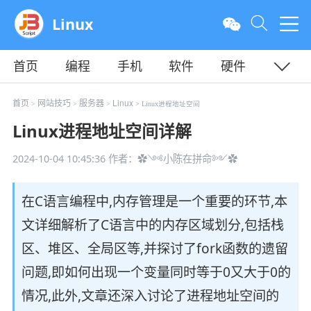
Linux
首页
编程
手机
软件
硬件
教程
平面
服务器
首页
网站技巧
服务器
Linux
>
>
>
> Linux进程地址空间
Linux进程地址空间详解
2024-10-04 10:45:36
作者：✿༺小陈在拼命༻✿
在C语言编程中,内存管理是一个重要的环节,本
文详细解析了C语言中的内存区域划分,包括栈
区、堆区、全局区等,并探讨了fork函数的遗留
问题,即如何出现一个变量同时等于0又大于0的
情况,此外,文章还深入讨论了进程地址空间的