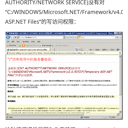
AUTHORITY/NETWORK SERVICE)没有对
“C:/WINDOWS/Microsoft.NET/Framework/v4.0.
ASP.NET Files”的写访问权限：