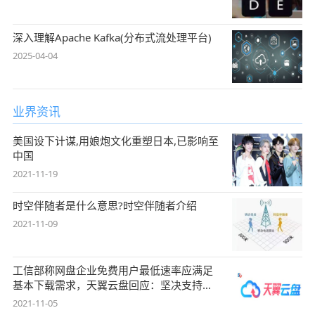
深入理解Apache Kafka(分布式流处理平台)
2025-04-04
业界资讯
美国设下计谋,用娘炮文化重塑日本,已影响至
中国
2021-11-19
时空伴随者是什么意思?时空伴随者介绍
2021-11-09
工信部称网盘企业免费用户最低速率应满足
基本下载需求，天翼云盘回应：坚决支持，
始终
2021-11-05