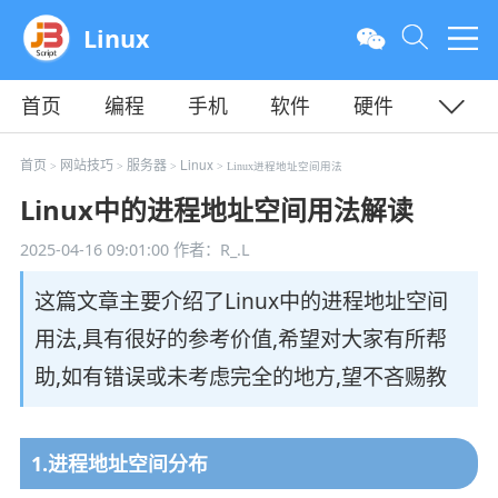
Linux
首页
编程
手机
软件
硬件
教程
平面
服务器
首页
网站技巧
服务器
Linux
>
>
>
> Linux进程地址空间用法
Linux中的进程地址空间用法解读
2025-04-16 09:01:00
作者：R_.L
这篇文章主要介绍了Linux中的进程地址空间
用法,具有很好的参考价值,希望对大家有所帮
助,如有错误或未考虑完全的地方,望不吝赐教
1.进程地址空间分布