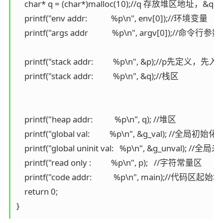
    char* q = (char*)malloc(10);//q 存放堆区地址，
    printf("env addr:            %p\n", env[0]);//环境变量

    printf("args addr            %p\n", argv[0]);//命令行参数

    printf("stack addr:          %p\n", &p);//p先定义，先入栈
    printf("stack addr:          %p\n", &q);//栈区

    printf("heap addr:           %p\n", q); //堆区

    printf("global val:          %p\n", &g_val); //全局初始化

    printf("global uninit val:   %p\n", &g_unval); //全
    printf("read only :          %p\n", p);   //字符常量区

    printf("code addr:           %p\n", main);//代码区起始地
    return 0;

}