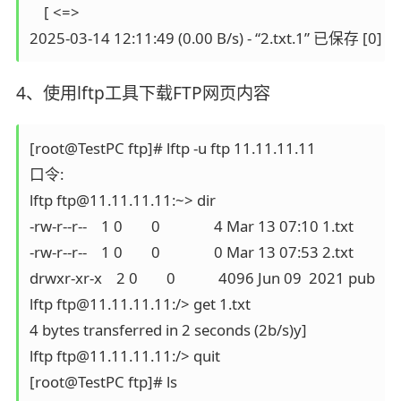
    [ <=>                                                                                  
4、使用lftp工具下载FTP网页内容
[root@TestPC ftp]# lftp -u ftp 11.11.11.11

口令:

lftp ftp@11.11.11.11:~> dir

-rw-r--r--    1 0        0               4 Mar 13 07:10 1.txt

-rw-r--r--    1 0        0               0 Mar 13 07:53 2.txt

drwxr-xr-x    2 0        0            4096 Jun 09  2021 pub

lftp ftp@11.11.11.11:/> get 1.txt

4 bytes transferred in 2 seconds (2b/s)y]

lftp ftp@11.11.11.11:/> quit

[root@TestPC ftp]# ls
