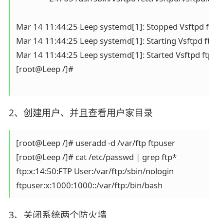
Mar 14 11:44:25 Leep systemd[1]: Stopped Vsftpd ftp
Mar 14 11:44:25 Leep systemd[1]: Starting Vsftpd ftp 
Mar 14 11:44:25 Leep systemd[1]: Started Vsftpd ftp 
[root@Leep /]#

2、创建用户、并且查看用户家目录
[root@Leep /]# useradd -d /var/ftp ftpuser

[root@Leep /]# cat /etc/passwd | grep ftp*

ftp:x:14:50:FTP User:/var/ftp:/sbin/nologin

3、关闭系统两个防火墙