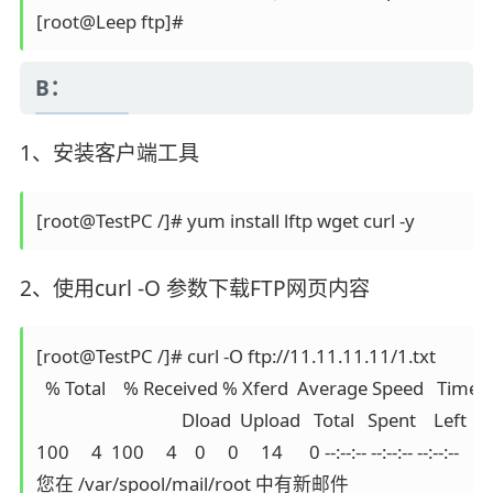
B：
1、安装客户端工具
2、使用curl -O 参数下载FTP网页内容
[root@TestPC /]# curl -O ftp://11.11.11.11/1.txt

  % Total    % Received % Xferd  Average Speed   Time    
                                 Dload  Upload   Total   Spent    Left  
100     4  100     4    0     0     14      0 --:--:-- --:--:-- --:--:--    14
您在 /var/spool/mail/root 中有新邮件
