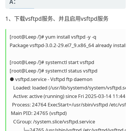
A：
1、下载vsftpd服务、并且启用vsftpd服务
[root@Leep /]# yum install vsftpd -y -q

Package vsftpd-3.0.2-29.el7_9.x86_64 already installed 
[root@Leep /]# systemctl start vsftpd

[root@Leep /]# systemctl status vsftpd

● vsftpd.service - Vsftpd ftp daemon

   Loaded: loaded (/usr/lib/systemd/system/vsftpd.servi
   Active: active (running) since Fri 2025-03-14 11:44:
  Process: 24764 ExecStart=/usr/sbin/vsftpd /etc/vsft
 Main PID: 24765 (vsftpd)

   CGroup: /system.slice/vsftpd.service

           └─24765 /usr/sbin/vsftpd /etc/vsftpd/vsftpd.con