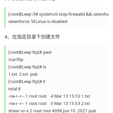
[root@Leep /]# systemctl stop firewalld && setenforce
4、在指定目录下创建文件
[root@Leep ftp]# pwd

/var/ftp

[root@Leep ftp]# ls

1.txt  2.txt  pub

[root@Leep ftp]# ll

total 8

-rw-r--r-- 1 root root    4 Mar 13 15:10 1.txt

-rw-r--r-- 1 root root    0 Mar 13 15:53 2.txt

drwxr-xr-x 2 root root 4096 Jun 10  2021 pub
