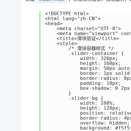
<!DOCTYPE html>

<html lang="zh-CN">

<head>

    <meta charset="UTF-8">

    <meta name="viewport" con
    <title>滑块验证</title>

    <style>

        /* 滑块容器样式 */

        .slider-container {

            width: 320px;

            height: 160px;

            margin: 50px auto;
            border: 1px solid 
            border-radius: 8px
            padding: 10px;

            box-shadow: 0 2px
        }

        .slider-bg {

            width: 100%;

            height: 120px;

            position: relative
            border-radius: 4px
            overflow: hidden;

            background: #f5f5f