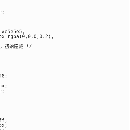
;

#e5e5e5;

x rgba(0,0,0,0.2);

，初始隐藏 */

8;

x;

;

f;

x;
