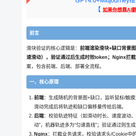
GPT4.0+Midjou
【
如果你想靠AI
前言
滑块验证的核心逻辑是：
前端渲染滑块+缺口背景
速滑动），验证通过后生成时效token；Nginx拦
案，包含前端、后端、部署全流程。
一、核心原理
前端
：生成随机的背景图+缺口，监听鼠标/触摸
滑动完成后将轨迹和缺口偏移量传给后端。
后端
：校验轨迹特征（如滑动时长、速度波动、
动”，机器轨迹多为“匀速直线”；验证通过则生成短
Nginx
：拦截业务请求，校验请求头/Cookie