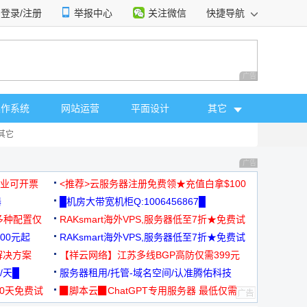
登录/注册
举报中心
关注微信
快捷导航
性选择
广告 商业广告，理
操作系统
网站运营
平面设计
其它
其它
广告 商业广告，理
，企业可开票
<推荐>云服务器注册免费领★充值白拿$100
器
█机房大带宽机柜Q:1006456867█
多种配置仅
RAKsmart海外VPS,服务器低至7折★免费试
00元起
用★
RAKsmart海外VPS,服务器低至7折★免费试
解决方案
用★
【祥云网络】江苏多线BGP高防仅需399元
/天█
服务器租用/托管-域名空间/认准腾佑科技
30天免费试
▉脚本云▉ChatGPT专用服务器 最低仅需