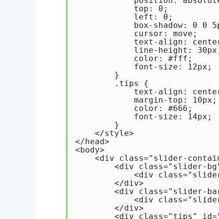
            position: absolute
            top: 0;

            left: 0;

            box-shadow: 0 0 5
            cursor: move;

            text-align: center
            line-height: 30px;
            color: #fff;

            font-size: 12px;

        }

        .tips {

            text-align: center
            margin-top: 10px;

            color: #666;

            font-size: 14px;

        }

    </style>

</head>

<body>

    <div class="slider-contain
        <div class="slider-bg"
            <div class="slide
        </div>

        <div class="slider-bar
            <div class="slide
        </div>

        <div class="tips" i