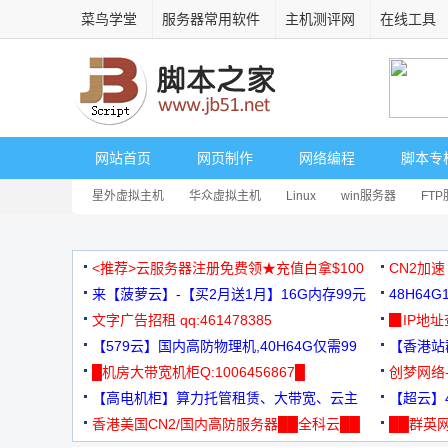
菜鸟学堂
服务器常用软件
主机测评网
在线工具
网站首页
网页制作
网络编程
脚本专
星外虚拟主机
华众虚拟主机
Linux
win服务器
FT
<推荐>云服务器注册免费领★充值白拿$100
CN2加速
来【菠萝云】-【买2月送1月】16G内存99元
48H64
文字广告招租 qq:461478385
3000+
▉IP地
【579云】国内高防物理机,40H64G仅需99
【香港站群
元
█机房大带宽机柜Q:1006456867█
创梦网络
【高电机柜】算力托管租赁、大带宽、云主
88元/月
【超云】4
机
香港美国CN2/国内高防服务器██全科云██
██群英网