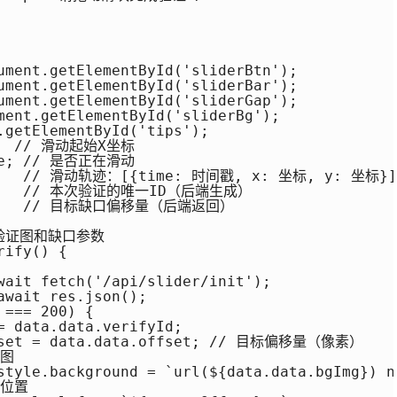
ument.getElementById('sliderBtn');

ument.getElementById('sliderBar');

ument.getElementById('sliderGap');

ment.getElementById('sliderBg');

.getElementById('tips');

    // 滑动起始X坐标

lse; // 是否正在滑动

      // 滑动轨迹：[{time: 时间戳, x: 坐标, y: 坐标}]

;      // 本次验证的唯一ID（后端生成）

= 0;   // 目标缺口偏移量（后端返回）

取验证图和缺口参数

ify() {

wait fetch('/api/slider/init');

wait res.json();

=== 200) {

= data.data.verifyId;

ffset = data.data.offset; // 目标偏移量（像素）

图

style.background = `url(${data.data.bgImg}) n
位置
