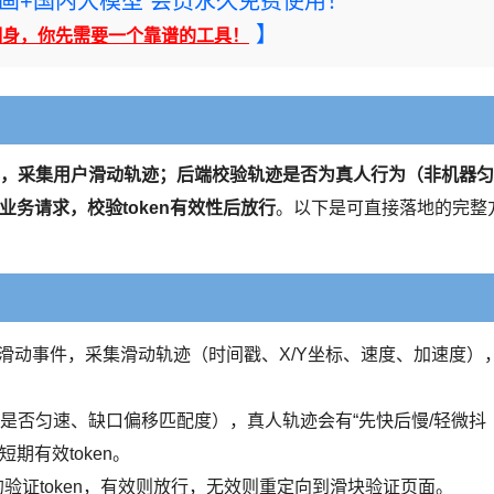
rney绘画+国内大模型 会员永久免费使用！
】
翻身，你先需要一个靠谱的工具！
图，采集用户滑动轨迹；后端校验轨迹是否为真人行为（非机器匀
截业务请求，校验token有效性后放行
。以下是可直接落地的完整
滑动事件，采集滑动轨迹（时间戳、X/Y坐标、速度、加速度）
是否匀速、缺口偏移匹配度），真人轨迹会有“先快后慢/轻微抖
期有效token。
中的验证token，有效则放行，无效则重定向到滑块验证页面。