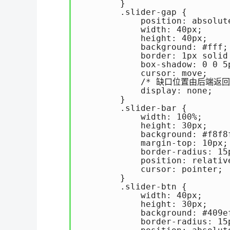
        }

        .slider-gap {

            position: absolute
            width: 40px;

            height: 40px;

            background: #fff;

            border: 1px solid 
            box-shadow: 0 0 5p
            cursor: move;

            /* 缺口位置由后端返回
            display: none;

        }

        .slider-bar {

            width: 100%;

            height: 30px;

            background: #f8f8f
            margin-top: 10px;

            border-radius: 15p
            position: relative
            cursor: pointer;

        }

        .slider-btn {

            width: 40px;

            height: 30px;

            background: #409ef
            border-radius: 15p