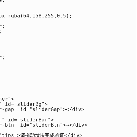
;

px rgba(64,158,255,0.5);

;



;

er">

 id="sliderBg">

r-gap" id="sliderGap"></div>

" id="sliderBar">

r-btn" id="sliderBtn">→</div>

d="tips">请拖动滑块完成验证</div>
