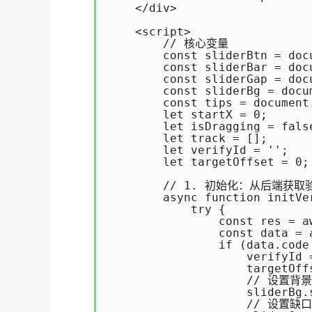
    </div>

    <script>

        // 核心变量

        const sliderBtn = doc
        const sliderBar = doc
        const sliderGap = doc
        const sliderBg = docu
        const tips = document
        let startX = 0;    
        let isDragging = fa
        let track = [];   
        let verifyId = ''
        let targetOffset 
        // 1. 初始化：从后端获
        async function initVer
            try {

                const res = a
                const data = a
                if (data.code 
                    verifyId 
                    targetO
                    // 设置背景
                    sliderBg.
                    // 设置缺口