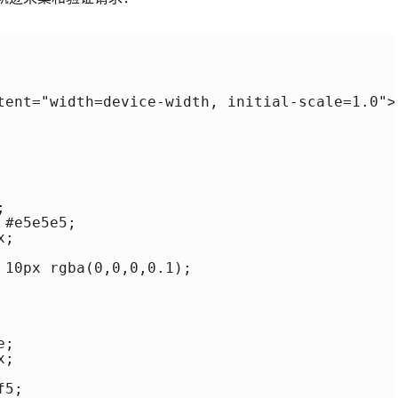
tent="width=device-width, initial-scale=1.0">



#e5e5e5;

;

 10px rgba(0,0,0,0.1);

;

;

5;
